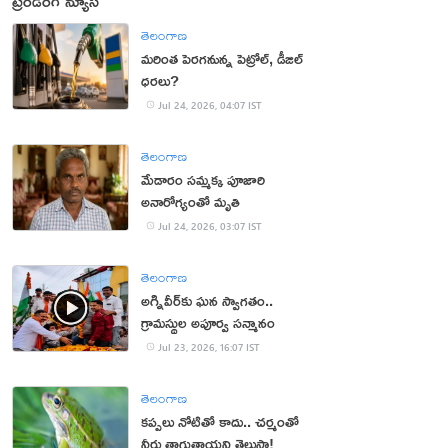
ట్రెండింగ్ న్యూస్
తెలంగాణ
మరింత పెరగనున్న పెట్రోల్, డీజిల్
ధరలు?
Jul 24, 2026, 04:07 IST
తెలంగాణ
మేడారం సమ్మక్క పూజారి
అనారోగ్యంతో మృతి
Jul 24, 2026, 03:07 IST
తెలంగాణ
అగ్నివీర్‌కు ఘన స్వాగతం..
గ్రామస్థుల అపూర్వ సన్మానం
Jul 23, 2026, 16:07 IST
తెలంగాణ
కప్పలు నోటితో కాదు.. చర్మంతో
నీరు తాగుతాయని తెలుసా!