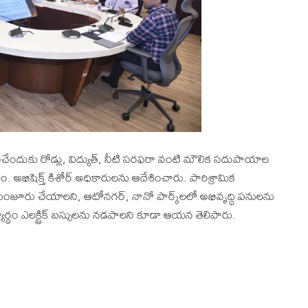
్సహించేందుకు రోడ్లు, విద్యుత్, నీటి సరఫరా వంటి మౌలిక సదుపాయాల
 ఎం. అభిషిక్త్ కిశోర్ అధికారులను ఆదేశించారు. పారిశ్రామిక
జూరు చేయాలని, ఆటోనగర్, నానో పార్క్‌లలో అభివృద్ధి పనులను
్థం ఎలక్ట్రిక్ బస్సులను నడపాలని కూడా ఆయన తెలిపారు.