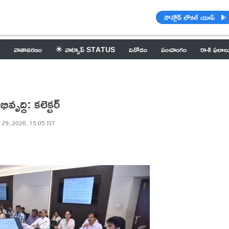
డౌన్లోడ్ లోకల్ యాప్
వాతావరణం
🌟 వాట్సాప్ STATUS
వినోదం
పంచాంగం
రాశి ఫలాల
ృద్ధి: కలెక్టర్
 29, 2026, 15:05 IST