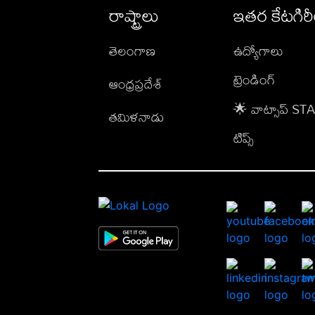
రాష్ట్రాలు
ఇతర కేటగిర
తెలంగాణ
ఉద్యోగాలు
ట్రెండింగ్
ఆంధ్రప్రదేశ్
🌟 వాట్సాప్ S
తమిళనాడు
టిప్స్