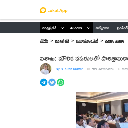
ఆంధ్రప్రదేశ్
తెలంగాణ
ఉద్యోగాలు
ట్రెండింగ్
హోమ్
ఆంధ్రప్రదేశ్
విశాఖపట్నం సిటీ
తూర్పు విశాఖ
విశాఖ: మౌలిక వసతులతో పారిశ్రామికాభివ
By R. Kiran Kumar
759
చూసినవారు
May