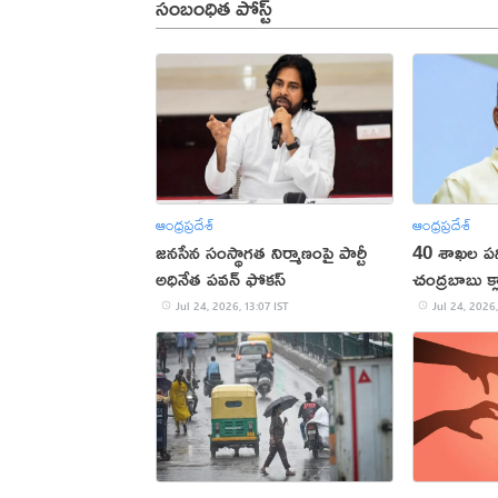
సంబంధిత పోస్ట్
ఆంధ్రప్రదేశ్
ఆంధ్రప్రదేశ్
జనసేన సంస్థాగత నిర్మాణంపై పార్టీ
40 శాఖల పని
అధినేత పవన్‌ ఫోకస్‌
చంద్రబాబు క్ల
Jul 24, 2026, 13:07 IST
Jul 24, 2026,