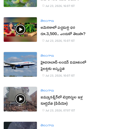
Jul 23, 2026, 16:07 IST
తెలంగాణ
అమెరికాలో పచ్చిమిర్చి ధర
రూ.3,500.. ఎందుకో తెలుసా?
Jul 23, 2026, 15:07 IST
తెలంగాణ
హైదరాబాద్‌-లండన్‌ విమానంలో
పైలట్లకు అస్వస్థత
Jul 23, 2026, 10:07 IST
తెలంగాణ
జమ్మూకశ్మీర్‌లో టెర్రరిస్టుల ఇళ్ల
కూల్చివేత (వీడియో)
Jul 23, 2026, 07:07 IST
తెలంగాణ