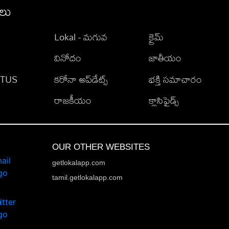
ీలు
Lokal - మగువ
క్రైమ్
వినోదం
జాతీయం
TATUS
కరోనా అప్‌డేట్స్
భక్తి సమాచారం
రాజకీయం
క్లాసిఫైడ్స్
OUR OTHER WEBSITES
getlokalapp.com
tamil.getlokalapp.com