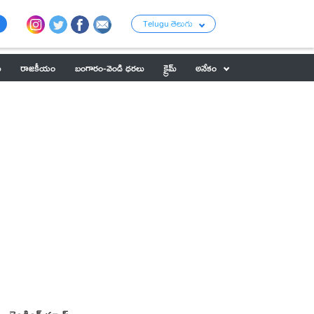
Telugu తెలుగు
ు
రాజకీయం
బంగారం-వెండి ధరలు
క్రైమ్
అనేకం