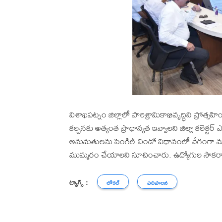
విశాఖపట్నం జిల్లాలో పారిశ్రామికాభివృద్ధిని ప్రోత
కల్పనకు అత్యంత ప్రాధాన్యత ఇవ్వాలని జిల్లా కలెక్టర్
అనుమతులను సింగిల్ విండో విధానంలో వేగంగా మం
ముమ్మరం చేయాలని సూచించారు. ఉద్యోగుల సౌకర్యార
ట్యాగ్స్ :
లోకల్
పరిపాలన