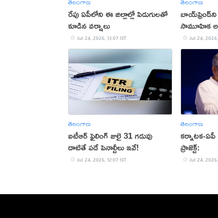
తెలంగాణ
తెలంగాణ
రేపు ఏపీలోని ఈ జిల్లాల్లో పిడుగులతో
బాయ్‌ఫ్రెండ్‌ని 
కూడిన వర్షాలు
సామూహిక అ
Jul 24, 2026, 13:07 IST
Jul 24, 2026,
తెలంగాణ
తెలంగాణ
ఐటీఆర్ ఫైలింగ్ జులై 31 గడువు
కర్నాటక-ఏపీ మధ
దాటితే పడే పెనాల్టీలు ఇవే!
ప్రాజెక్ట్:
Jul 24, 2026, 12:07 IST
Jul 24, 2026,