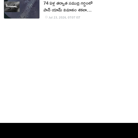
74 ఏళ్ల తర్వాత సముద్ర గర్భంలో
పాన్ యామ్ విమానం శకలాలు
లభ్యం
Jul 23, 2026, 07:07 IST