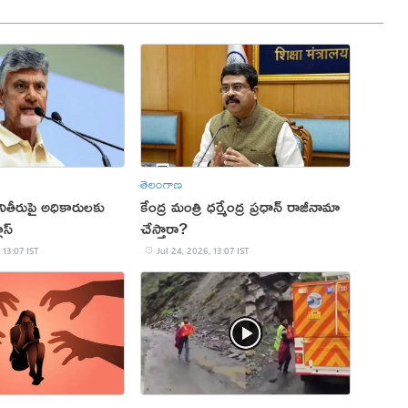
తెలంగాణ
తీరుపై అధికారులకు
కేంద్ర మంత్రి ధర్మేంద్ర ప్రధాన్ రాజీనామా
ాస్
చేస్తారా?
 13:07 IST
Jul 24, 2026, 13:07 IST