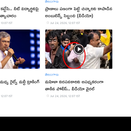
తెలంగాణ
కట్టేసి.. నీట్‌ విద్యార్థినిపై
ప్రాణాలు పణంగా పెట్టి చిన్నారిని కాపాడిన
త్యాచారం
అంబులెన్స్ సిబ్బంది (వీడియో)
 13:07 IST
Jul 24, 2026, 12:07 IST
తెలంగాణ
్య రైల్వే మల్టీ ట్రాకింగ్
మహిళా నిరసనకారిని అసభ్యకరంగా
తాకిన పోలీస్‌.. వీడియో వైరల్‌
 12:07 IST
Jul 24, 2026, 12:07 IST