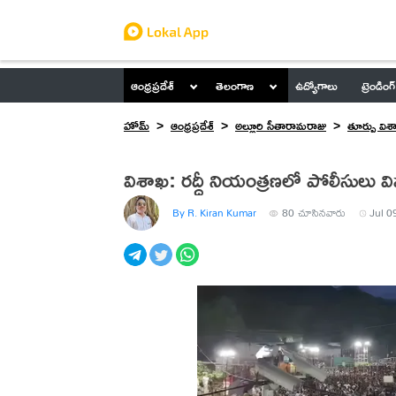
ఆంధ్రప్రదేశ్
తెలంగాణ
ఉద్యోగాలు
ట్రెండింగ్
హోమ్
ఆంధ్రప్రదేశ్
అల్లూరి సీతారామరాజు
తూర్పు విశ
విశాఖ: రద్దీ నియంత్రణలో పోలీసులు 
By R. Kiran Kumar
80
చూసినవారు
Jul 0