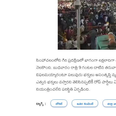
సింహాచలంలోని గిరి ప్రదక్షిణలో భాగంగా లక్షలాదిగా 
నెలకొంది. బుధవారం రాత్రి 9 గంటల దాటిన తరువాత 
విఫలమయ్యారంటూ పలువురు భక్తులు అసంతృప్తి వ్యక్
ఎత్తున భక్తులు వస్తారని తెలిసినప్పటికీ రోప్ పార్ట
నియంత్రించలేని పరిస్థితి ఏర్పడింది.
ట్యాగ్స్ :
లోకల్
ఇతర కంటెంట్
జిల్లా వ