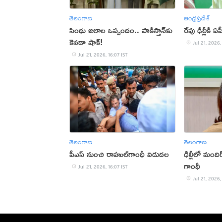
తెలంగాణ
ఆంధ్రప్రదేశ్
సింధు జలాల ఒప్పందం.. పాకిస్తాన్‌కు
రేపు ఢిల్లీకి
కెనడా షాక్!
Jul 21, 2026,
Jul 21, 2026, 16:07 IST
తెలంగాణ
తెలంగాణ
పీఎస్‌ నుంచి రాహుల్‌గాంధీ విడుదల
ఢిల్లీలో మందిర
గాంధీ
Jul 21, 2026, 16:07 IST
Jul 21, 2026,