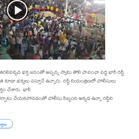
తరలివచ్చిన భక్త జనంతో అప్పన్న స్వామి తొలి పావంచా వద్ద భారీ రద్దీ
కూడా భక్తులు వస్తూనే ఉన్నారు. రద్దీ నియంత్రణలో పోలీసులు
తం చేశారు. భారీ
ీలు ఏర్పాటు చేయకపోవడంతో పోలీసు సిబ్బంది అక్కడ ఉన్నా రద్దీని
ార్తలు