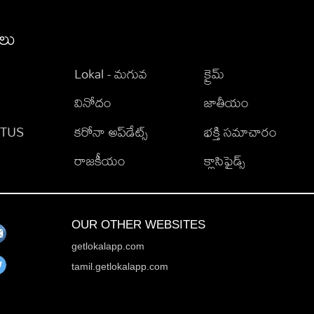
ీలు
Lokal - మగువ
క్రైమ్
వినోదం
జాతీయం
TATUS
కరోనా అప్‌డేట్స్
భక్తి సమాచారం
రాజకీయం
క్లాసిఫైడ్స్
OUR OTHER WEBSITES
getlokalapp.com
tamil.getlokalapp.com