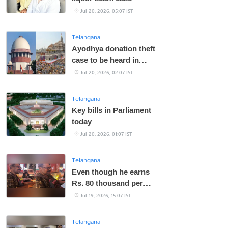
Jul 20, 2026, 05:07 IST
Telangana
Ayodhya donation theft
case to be heard in
Supreme Court today
Jul 20, 2026, 02:07 IST
Telangana
Key bills in Parliament
today
Jul 20, 2026, 01:07 IST
Telangana
Even though he earns
Rs. 80 thousand per
month in rent.. a person
Jul 19, 2026, 15:07 IST
who drives a cab!
Telangana