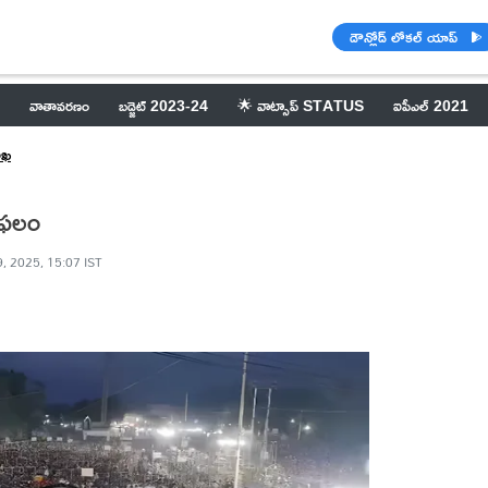
డౌన్లోడ్ లోకల్ యాప్
వాతావరణం
బడ్జెట్ 2023-24
🌟 వాట్సాప్ STATUS
ఐపీఎల్ 2021
ాఖ
విఫలం
9, 2025, 15:07 IST