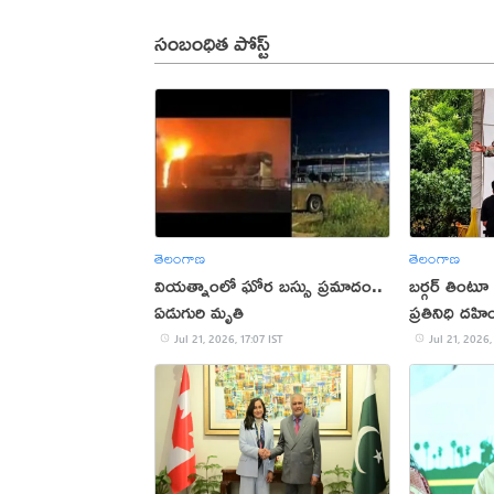
సంబంధిత పోస్ట్
తెలంగాణ
తెలంగాణ
వియత్నాంలో ఘోర బస్సు ప్రమాదం..
బర్గర్ తింటూ
ఏడుగురి మృతి
ప్రతినిధి దహ
Jul 21, 2026, 17:07 IST
Jul 21, 2026,