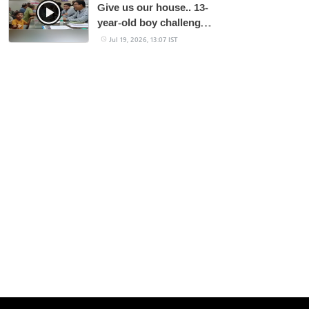
Give us our house.. 13-
year-old boy challenges
the collector!
Jul 19, 2026, 13:07 IST