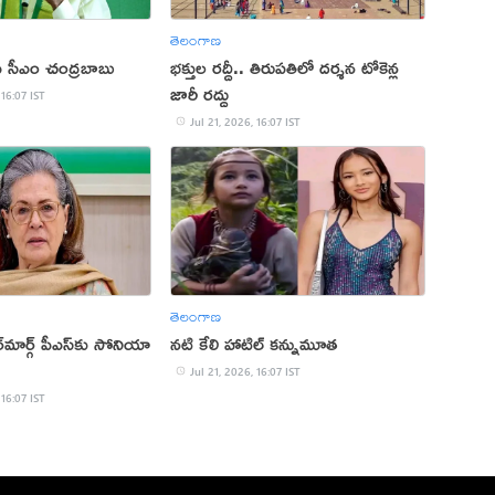
తెలంగాణ
 ఏపీ సీఎం చంద్రబాబు
భక్తుల రద్దీ.. తిరుపతిలో దర్శన టోకెన్ల
జారీ రద్దు
 16:07 IST
Jul 21, 2026, 16:07 IST
తెలంగాణ
్‌మార్గ్‌ పీఎస్‌కు సోనియా
నటి కేలి హాటిల్ కన్నుమూత
Jul 21, 2026, 16:07 IST
 16:07 IST