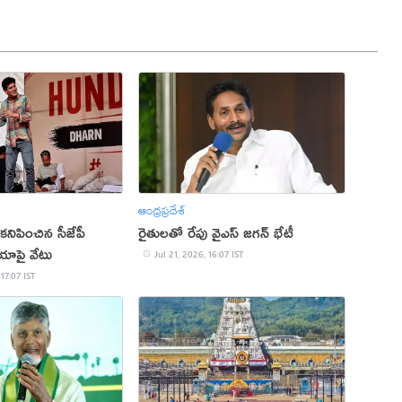
ఆంధ్రప్రదేశ్
 కనిపించిన సీజేపీ
రైతులతో రేపు వైఎస్ జగన్ భేటీ
ియాపై వేటు
Jul 21, 2026, 16:07 IST
 17:07 IST