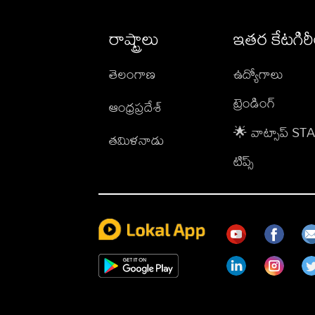
రాష్ట్రాలు
ఇతర కేటగిర
తెలంగాణ
ఉద్యోగాలు
ట్రెండింగ్
ఆంధ్రప్రదేశ్
🌟 వాట్సాప్ S
తమిళనాడు
టిప్స్