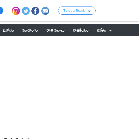
Telugu తెలుగు
వినోదం
పంచాంగం
రాశి ఫలాలు
రాజకీయం
అనేకం