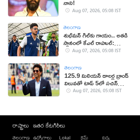
నాని!
Aug 07, 2026, 05:08 IST
తెలంగాణ
శుభ్‌మన్‌ గిల్‌కు గాయం.. అతడి
స్థానంలో కేఎల్ రాహుల్:
బీసీసీఐ
Aug 07, 2026, 05:08 IST
తెలంగాణ
125.9 మిలియన్ డాలర్ల బ్రాండ్
విలువతో టాప్ 5లో సచిన్
టెండూల్కర్
Aug 07, 2026, 05:08 IST
రాష్ట్రాలు
ఇతర కేటగిరీలు
తెలంగాణ
ఉద్యోగాలు
Lokal
క్రైమ్
విద్య