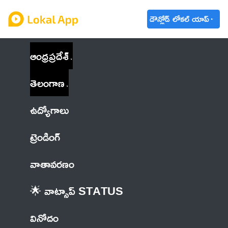
డౌన్లోడ్ లోకల్ యాప్
ఆంధ్రప్రదేశ్
తెలంగాణ
ఉద్యోగాలు
ట్రెండింగ్
వాతావరణం
🌟 వాట్సాప్ STATUS
వినోదం