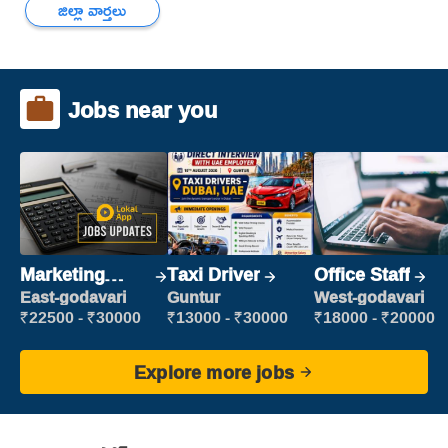
జిల్లా వార్తలు
Jobs near you
Marketing
Taxi Driver
Office Staff
Executive
East-godavari
Guntur
West-godavari
₹22500 - ₹30000
₹13000 - ₹30000
₹18000 - ₹20000
Explore more jobs