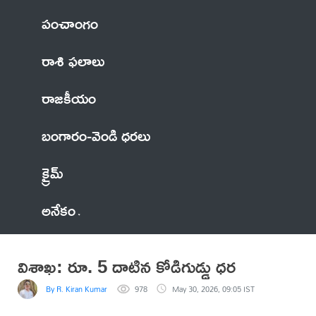
పంచాంగం
రాశి ఫలాలు
రాజకీయం
బంగారం-వెండి ధరలు
క్రైమ్
అనేకం
విశాఖ‌: రూ. 5 దాటిన కోడిగుడ్డు ధర
By R. Kiran Kumar
978
May 30, 2026, 09:05 IST