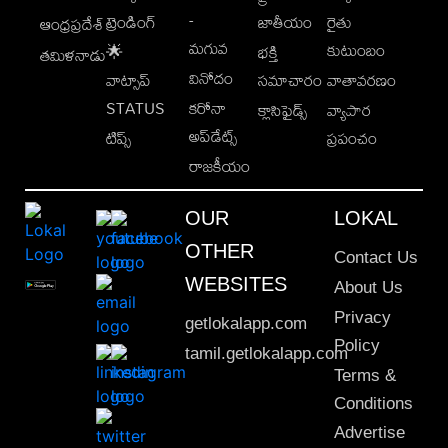
-
ట్రెండింగ్
జాతీయం
రైతు
ఆంధ్రప్రదేశ్
మగువ
కుటుంబం
🌟
భక్తి
తమిళనాడు
వినోదం
వాట్సాప్
సమాచారం
వాతావరణం
STATUS
కరోనా
క్లాసిఫైడ్స్
వ్యాపార
అప్‌డేట్స్
టిప్స్
ప్రపంచం
రాజకీయం
OUR
LOKAL
OTHER
Contact Us
WEBSITES
About Us
Privacy
getlokalapp.com
Policy
tamil.getlokalapp.com
Terms &
Conditions
Advertise