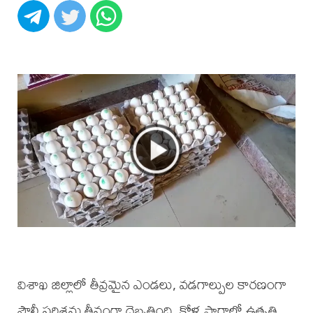
విశాఖ జిల్లాలో తీవ్రమైన ఎండలు, వడగాల్పుల కారణంగా
పౌల్ట్రీ పరిశ్రమ తీవ్రంగా దెబ్బతింది. కోళ్ల ఫారాల్లో ఉత్పత్తి