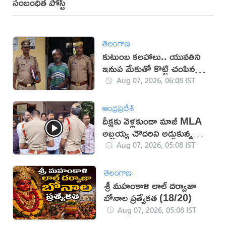
సంబంధిత పోస్ట్
తెలంగాణ
కుటుంబ కలహాలు.. యువతిని
ఇనుప మేకుతో కొట్టి చంపిన
తండ్రి
Aug 07, 2026, 06:08 IST
ఆంధ్రప్రదేశ్
దీక్షకు వెళ్లకుండా మాజీ MLA
అబ్బ‌య్య చౌద‌రిని అడ్డుకున్న
పోలీసులు (వీడియో)
Aug 07, 2026, 05:08 IST
తెలంగాణ
శ్రీ మహంకాళి లాల్ దర్వాజా
బోనాల ప్రత్యేకత (18/20)
Aug 07, 2026, 05:08 IST