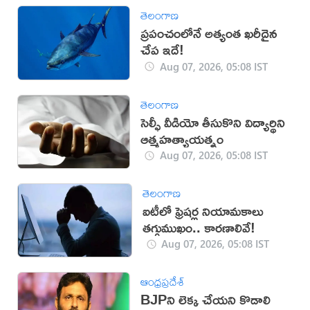
తెలంగాణ
ప్రపంచంలోనే అత్యంత ఖరీదైన
చేప ఇదే!
Aug 07, 2026, 05:08 IST
తెలంగాణ
సెల్ఫీ వీడియో తీసుకొని విద్యార్థిని
ఆత్మహత్యాయత్నం
Aug 07, 2026, 05:08 IST
తెలంగాణ
ఐటీలో ఫ్రెషర్ల నియామకాలు
తగ్గుముఖం.. కారణాలివే!
Aug 07, 2026, 05:08 IST
ఆంధ్రప్రదేశ్
BJPని లెక్క చేయని కొడాలి