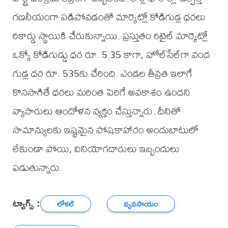
గణనీయంగా పడిపోవడంతో మార్కెట్లో కోడిగుడ్ల ధరలు
రికార్డు స్థాయికి చేరుకున్నాయి. ప్రస్తుతం రిటైల్ మార్కెట్లో
ఒక్కో కోడిగుడ్డు ధర రూ. 5.35 కాగా, హోల్‌సేల్‌గా వంద
గుడ్ల ధర రూ. 535కు చేరింది. ఎండల తీవ్రత ఇలాగే
కొనసాగితే ధరలు మరింత పెరిగే అవకాశం ఉందని
వ్యాపారులు ఆందోళన వ్యక్తం చేస్తున్నారు. దీనితో
సామాన్యులకు ఇష్టమైన పోషకాహారం అందుబాటులో
లేకుండా పోయి, వినియోగదారులు ఇబ్బందులు
పడుతున్నారు.
ట్యాగ్స్ :
లోకల్
వ్యవసాయం