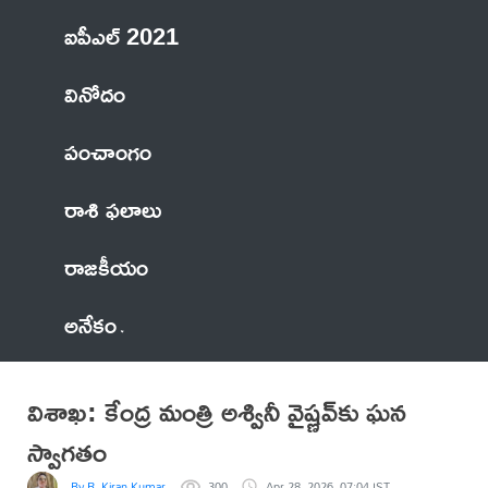
ఐపీఎల్ 2021
వినోదం
పంచాంగం
రాశి ఫలాలు
రాజకీయం
అనేకం
విశాఖ: కేంద్ర మంత్రి అశ్వినీ వైష్ణవ్‌కు ఘన
స్వాగతం
By R. Kiran Kumar
300
Apr 28, 2026, 07:04 IST