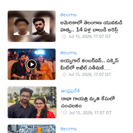
తెలంగాణ
అమెరికాలో తెలంగాణ యువకుడి
హత్య.. 14 ఏళ్ల బాలుడి అరెస్ట్
Jul 15, 2026, 17:07 IST
తెలంగాణ
అయ్యగారే నంబర్‌వన్.. సక్సెస్‌
మీట్‌లో అఖిల్ సతీమణి
(వీడియో)
Jul 15, 2026, 17:07 IST
ఆంధ్రప్రదేశ్
రాధా గాయత్రి మృతి కేసులో
సంచలనం
Jul 15, 2026, 17:07 IST
తెలంగాణ