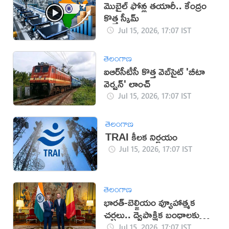
మొబైల్‌ ఫోన్ల తయారీ.. కేంద్రం
కొత్త స్కీమ్‌
Jul 15, 2026, 17:07 IST
తెలంగాణ
ఐఆర్‌సీటీసీ కొత్త వెబ్‌సైట్ 'బీటా
వెర్షన్' లాంచ్
Jul 15, 2026, 17:07 IST
తెలంగాణ
TRAI కీలక నిర్ణయం
Jul 15, 2026, 17:07 IST
తెలంగాణ
భారత్-బెల్జియం వ్యూహాత్మక
చర్చలు.. ద్వైపాక్షిక బంధాలకు
కొత్త ఊపు
Jul 15, 2026, 17:07 IST