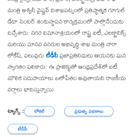
మంత్రి అశ్వినీ వైష్ణవ్ విశాఖపట్నంలో ప్రతిష్టాత్మక గూగుల్
డేటా సెంటర్ శంకుస్థాపన కార్యక్రమంలో పాల్గొనేందుకు
విచ్చేశారు. నగర విమానాశ్రయంలో రాష్ట్ర ఐటీ, ఎలక్ట్రానిక్స్
మరియు మానవ వనరుల అభివృద్ధి శాఖ మంత్రి నారా
లోకేష్, పలువురు
టీడీపీ
ప్రజాప్రతినిధులు ఆయనకు ఘన
స్వాగతం పలికారు. ఈ ప్రాజెక్టుతో ఆంధ్రప్రదేశ్‌లో ఐటీ
మౌలిక సదుపాయాలు బలోపేతం అవుతాయని రాజకీయ
వర్గాలు భావిస్తున్నాయి.
ట్యాగ్స్ :
లోకల్
ప్రభుత్వ పథకాలు
టీడీపీ