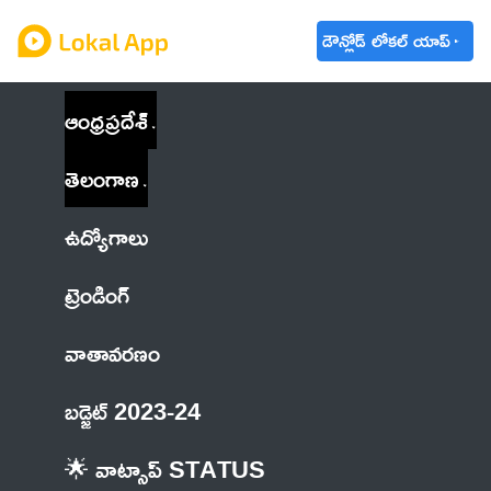
డౌన్లోడ్ లోకల్ యాప్
ఆంధ్రప్రదేశ్
తెలంగాణ
ఉద్యోగాలు
ట్రెండింగ్
వాతావరణం
బడ్జెట్ 2023-24
🌟 వాట్సాప్ STATUS