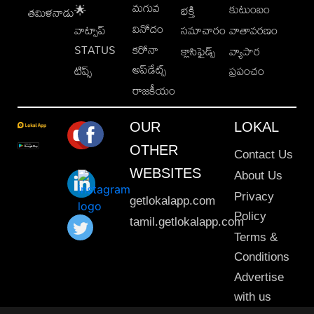
మగువ
కుటుంబం
🌟
భక్తి
తమిళనాడు
వినోదం
వాట్సాప్
సమాచారం
వాతావరణం
STATUS
కరోనా
క్లాసిఫైడ్స్
వ్యాపార
అప్‌డేట్స్
టిప్స్
ప్రపంచం
రాజకీయం
OUR
LOKAL
OTHER
Contact Us
WEBSITES
About Us
Privacy
getlokalapp.com
Policy
tamil.getlokalapp.com
Terms &
Conditions
Advertise
with us