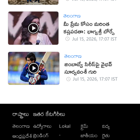
తెలంగాణ
మీ ప్రేమ కోసం మరింత
కష్టపడతా: భాగ్యశ్రీ బోర్సే
Jul 15, 2026, 17:07 IST
తెలంగాణ
జింబాబ్వే సిరీస్‌పై వైభవ్
సూర్యవంశీ గురి
Jul 15, 2026, 17:07 IST
రాష్ట్రాలు
ఇతర కేటగిరీలు
తెలంగాణ
ఉద్యోగాలు
Lokal
క్రైమ్
విద్య
-
ట్రెండింగ్
జాతీయం
రైతు
ఆంధ్రప్రదేశ్