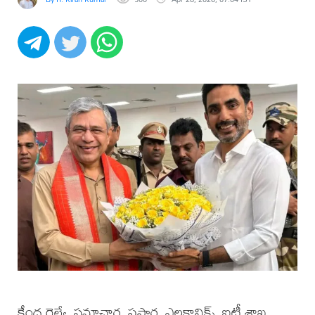
కేంద్ర రైల్వే, సమాచార, ప్రసార, ఎలక్ట్రానిక్స్, ఐటీ శాఖ