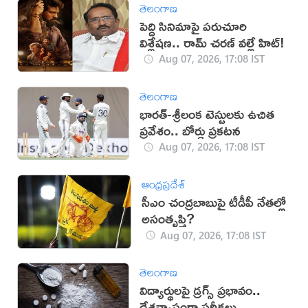
తెలంగాణ
పెద్ది సినిమాపై పరుచూరి
విశ్లేషణ.. రామ్ చరణ్ వల్లే హిట్!
Aug 07, 2026, 17:08 IST
తెలంగాణ
భారత్-శ్రీలంక టెస్టులకు ఉచిత
ప్రవేశం.. బోర్డు ప్రకటన
Aug 07, 2026, 17:08 IST
ఆంధ్రప్రదేశ్
సీఎం చంద్రబాబుపై టీడీపీ నేతల్లో
అసంతృప్తి?
Aug 07, 2026, 17:08 IST
తెలంగాణ
విద్యార్థులపై డ్రగ్స్ ప్రభావం..
దేశవ్యాప్తంగా పరీక్షలు