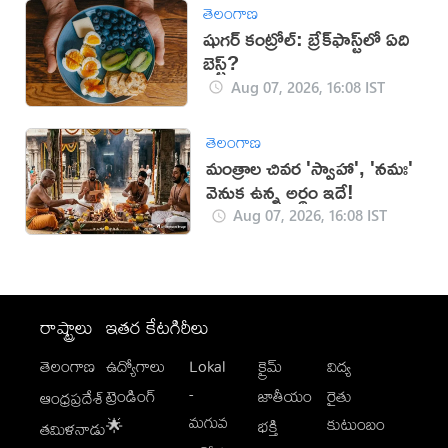
తెలంగాణ
షుగర్ కంట్రోల్: బ్రేక్‌ఫాస్ట్‌లో ఏది
బెస్ట్?
Aug 07, 2026, 16:08 IST
తెలంగాణ
మంత్రాల చివర 'స్వాహా', 'నమః'
వెనుక ఉన్న అర్థం ఇదే!
Aug 07, 2026, 16:08 IST
రాష్ట్రాలు
ఇతర కేటగిరీలు
తెలంగాణ
ఉద్యోగాలు
Lokal
క్రైమ్
విద్య
-
ట్రెండింగ్
జాతీయం
రైతు
ఆంధ్రప్రదేశ్
మగువ
కుటుంబం
🌟
భక్తి
తమిళనాడు