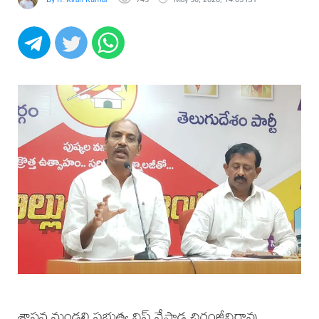
శాసన మండలి ప్రభుత్వ విప్ వేపాడ చిరంజీవిరావు