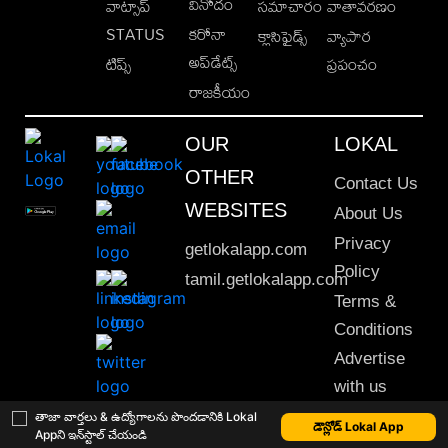
వినోదం
వాట్సాప్
సమాచారం
వాతావరణం
STATUS
కరోనా
క్లాసిఫైడ్స్
వ్యాపార
అప్‌డేట్స్
టిప్స్
ప్రపంచం
రాజకీయం
OUR
LOKAL
OTHER
Contact Us
WEBSITES
About Us
Privacy
getlokalapp.com
Policy
tamil.getlokalapp.com
Terms &
Conditions
Advertise
with us
Sitemap
తాజా వార్తలు & ఉద్యోగాలను పొందడానికి Lokal
డౌన్లోడ్ Lokal App
Appని ఇన్‌స్టాల్ చేయండి
This material may not be published, transmitted, rewritten or redistributed. © 2020 Lokal App. All rights reserved.