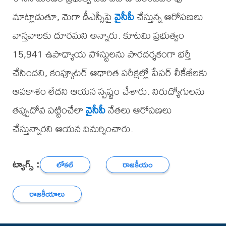
మాట్లాడుతూ, మెగా డీఎస్సీపై
వైసీపీ
చేస్తున్న ఆరోపణలు
వాస్తవాలకు దూరమని అన్నారు. కూటమి ప్రభుత్వం
15,941 ఉపాధ్యాయ పోస్టులను పారదర్శకంగా భర్తీ
చేసిందని, కంప్యూటర్ ఆధారిత పరీక్షల్లో పేపర్ లీకేజీలకు
అవకాశం లేదని ఆయన స్పష్టం చేశారు. నిరుద్యోగులను
తప్పుదోవ పట్టించేలా
వైసీపీ
నేతలు ఆరోపణలు
చేస్తున్నారని ఆయన విమర్శించారు.
ట్యాగ్స్ :
లోకల్
రాజకీయం
రాజకీయాలు