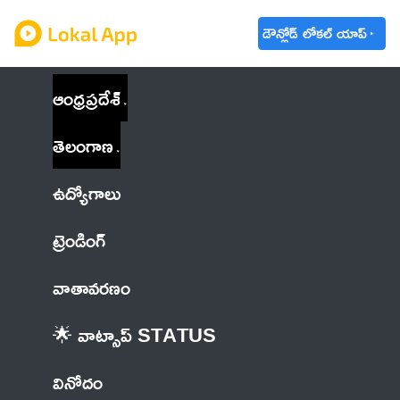
డౌన్లోడ్ లోకల్ యాప్
ఆంధ్రప్రదేశ్
తెలంగాణ
ఉద్యోగాలు
ట్రెండింగ్
వాతావరణం
🌟 వాట్సాప్ STATUS
వినోదం