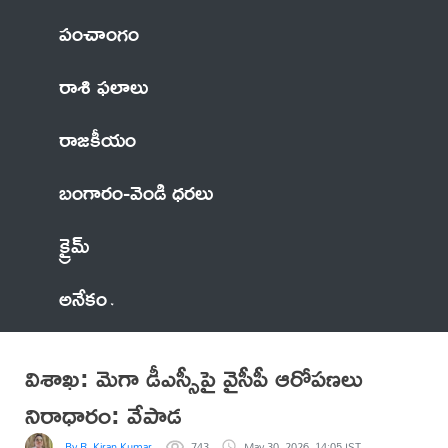
పంచాంగం
రాశి ఫలాలు
రాజకీయం
బంగారం-వెండి ధరలు
క్రైమ్
అనేకం
విశాఖ: మెగా డీఎస్సీపై వైసీపీ ఆరోపణలు
నిరాధారం: వేపాడ
By R. Kiran Kumar
743
May 30, 2026, 14:05 IST