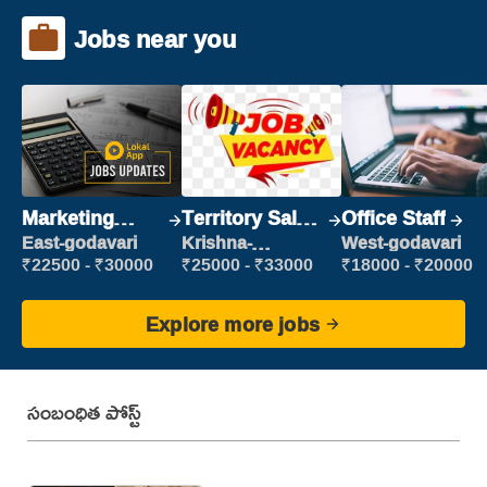
Jobs near you
Marketing
Territory Sales
Office Staff
Executive
Manager
East-godavari
Krishna-
West-godavari
vijayawada
₹22500 - ₹30000
₹25000 - ₹33000
₹18000 - ₹20000
Explore more jobs
సంబంధిత పోస్ట్