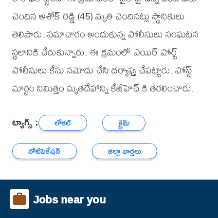
చెందిన అశోక్ రెడ్డి (45) మృతి చెందినట్లు స్థానికులు
తెలిపారు. సమాచారం అందుకున్న పోలీసులు సంఘటన
స్థలానికి చేరుకున్నారు. ఈ క్రమంలో ఎయిర్ పోర్ట్
పోలీసులు కేసు నమోదు చేసి దర్యాప్తు చేపట్టారు. పోస్ట్
మార్టం నిమిత్తం మృతదేహాన్ని కేజీహెచ్ కి తరలించారు.
ట్యాగ్స్ :
లోకల్
క్రైమ్
నోటిఫికేషన్
జిల్లా వార్తలు
Jobs near you