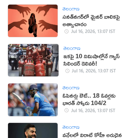
తెలంగాణ
సనత్‌నగర్‌లో మైనర్‌ బాలికపై
అత్యాచారం
Jul 16, 2026, 13:07 IST
తెలంగాణ
ఇకపై 10 నిమిషాల్లోనే గ్యాస్
సిలిండర్ డెలివరీ!
Jul 16, 2026, 13:07 IST
తెలంగాణ
ఓపెనర్లు ఔట్‌.. 18 ఓవర్లకు
భారత్‌ స్కోరు 104/2
Jul 16, 2026, 13:07 IST
తెలంగాణ
వన్డేలలో విరాట్ కోహ్లీ అరుదైన