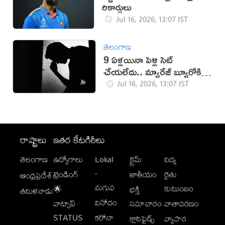
రికార్డులు
Jul 16, 2026, 13:07 IST
తెలంగాణ
9 ఏళ్లయినా పెళ్లి సెట్
చేయలేదు.. మ్యారేజ్ బ్యూరోకి
జరిమానా
Jul 16, 2026, 13:07 IST
రాష్ట్రాలు
ఇతర కేటగిరీలు
తెలంగాణ
ఉద్యోగాలు
Lokal
క్రైమ్
విద్య
-
ట్రెండింగ్
జాతీయం
రైతు
ఆంధ్రప్రదేశ్
మగువ
కుటుంబం
🌟
భక్తి
తమిళనాడు
వినోదం
వాట్సాప్
సమాచారం
వాతావరణం
STATUS
కరోనా
క్లాసిఫైడ్స్
వ్యాపార