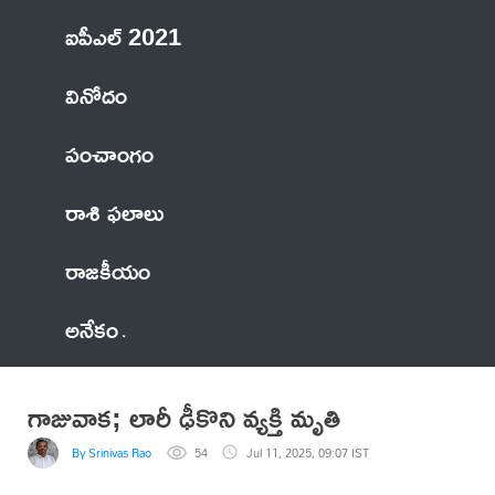
ఐపీఎల్ 2021
వినోదం
పంచాంగం
రాశి ఫలాలు
రాజకీయం
అనేకం
గాజువాక; లారీ ఢీకొని వ్యక్తి మృతి
By Srinivas Rao
54
Jul 11, 2025, 09:07 IST