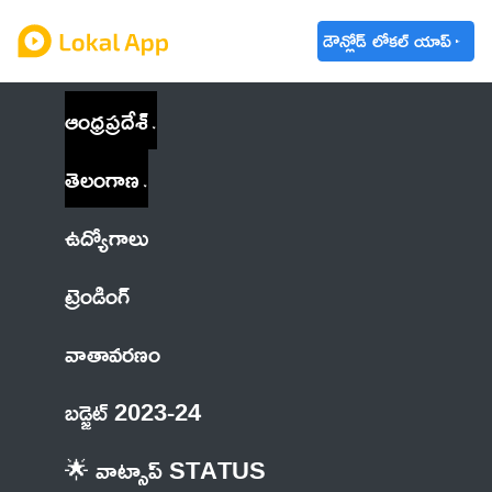
డౌన్లోడ్ లోకల్ యాప్
ఆంధ్రప్రదేశ్
తెలంగాణ
ఉద్యోగాలు
ట్రెండింగ్
వాతావరణం
బడ్జెట్ 2023-24
🌟 వాట్సాప్ STATUS