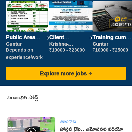
Public Area
Client
Training cum
Cleaner
Relationship
Placement
Guntur
Krishna-
Guntur
vijayawada
Executive
Depends on
₹19000 - ₹23000
₹10000 - ₹25000
experience/work
Explore more jobs
సంబంధిత పోస్ట్
తెలంగాణ
హాస్టల్ లైఫ్.. ఎమోషనల్ వీడియో