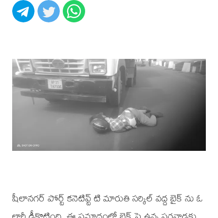
షీలానగర్ పోర్ట్ కనెటివ్ట్ టి మారుతి సర్కిల్ వద్ద బైక్ ను ఓ
లారీ ఢీకొట్టింది. ఈ ప్రమాదంలో బైక్ పై ఉన్న పరవాడకు