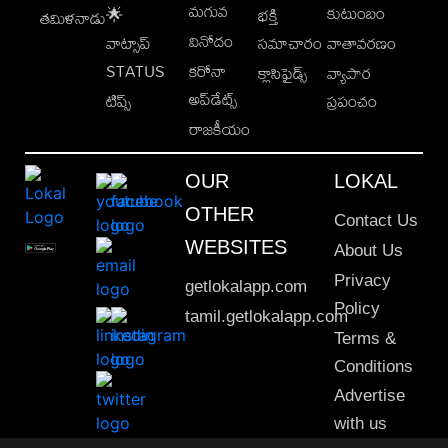
మగువ
కుటుంబం
🌟
భక్తి
తమిళనాడు
వినోదం
వాట్సాప్
సమాచారం
వాతావరణం
STATUS
కరోనా
క్లాసిఫైడ్స్
వ్యాపార
అప్‌డేట్స్
టిప్స్
ప్రపంచం
రాజకీయం
OUR
LOKAL
OTHER
Contact Us
WEBSITES
About Us
Privacy
getlokalapp.com
Policy
tamil.getlokalapp.com
Terms &
Conditions
Advertise
with us