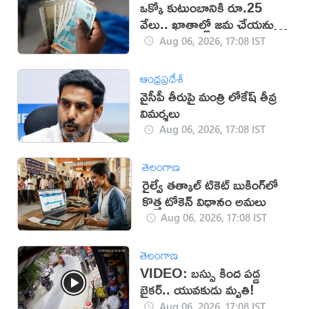
ఒక్కో కుటుంబానికి రూ.25
వేలు.. ఖాతాల్లో జ‌మ చేయ‌నున్న
ప్ర‌భుత్వం..!
Aug 06, 2026, 17:08 IST
ఆంధ్రప్రదేశ్
వైసీపీ తీరుపై మంత్రి లోకేష్ తీవ్ర
విమర్శలు
Aug 06, 2026, 17:08 IST
తెలంగాణ
రైల్వే తత్కాల్ టికెట్ బుకింగ్‌లో
కొత్త టోకెన్ విధానం అమలు
Aug 06, 2026, 17:08 IST
తెలంగాణ
VIDEO: బస్సు కింద పడ్డ
బైకర్.. యువకుడు మృతి!
Aug 06, 2026, 17:08 IST