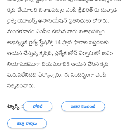
కృషి చేయాలని విశాఖపట్నం ఎంపీ శ్రీభరత్ కు దువ్వాడ
రైల్వే యూజర్స్ అసోసియేషన్ ప్రతినిధులు కోరారు.
మంగళవారం ఎంపీని కలిసిన వారు విశాఖపట్నం
అభివృద్ధికి రైల్వే స్టేషన్లో 14 ఫ్లాట్ ఫారాల విస్తరణకు
ఆయన చేస్తున్న కృషిని, ప్రత్యేక జోన్ ఏర్పాటులో జిఎం
నియామకముగా నియమకానికి ఆయన చేసిన కృషి
మరువలేనిదని పేర్కొన్నారు. ఈ సందర్భంగా ఎంపీ
సత్కరించారు.
ట్యాగ్స్ :
లోకల్
ఇతర కంటెంట్
జిల్లా వార్తలు