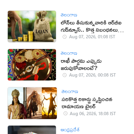
తెలంగాణ
లోన్‌లు తీసుకున్నవారికి ఆర్‌బీఐ
గుడ్‌న్యూస్.. కొత్త నిబంధనలు
విడుదల
Aug 07, 2026, 01:08 IST
తెలంగాణ
రాఖీ పౌర్ణమి ఎప్పుడు
జరుపుకోవాలంటే?
Aug 07, 2026, 00:08 IST
తెలంగాణ
సరికొత్త రికార్డు సృష్టించిన
రామాయణ ట్రైలర్‌
Aug 06, 2026, 18:08 IST
ఆంధ్రప్రదేశ్