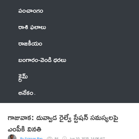
పంచాంగం
రాశి ఫలాలు
రాజకీయం
బంగారం-వెండి ధరలు
క్రైమ్
అనేకం
గాజువాక: దువ్వాడ రైల్వే స్టేషన్ సమస్యలపై
ఎంపీకి వినతి
By Srinivas Rao
84
Jun 10, 2025, 14:06 IST