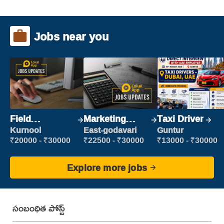
Jobs near you
Field
Marketing
Taxi Driver
Marketing
Executive
Kurnool
East-godavari
Guntur
Executive
₹20000 - ₹30000
₹22500 - ₹30000
₹13000 - ₹30000
Explore more jobs
సంబంధిత పోస్ట్