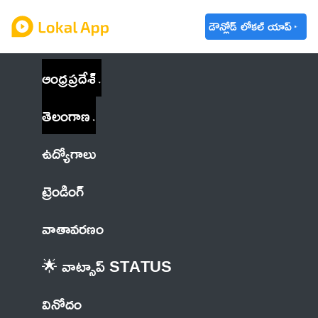
డౌన్లోడ్ లోకల్ యాప్
ఆంధ్రప్రదేశ్
తెలంగాణ
ఉద్యోగాలు
ట్రెండింగ్
వాతావరణం
🌟 వాట్సాప్ STATUS
వినోదం