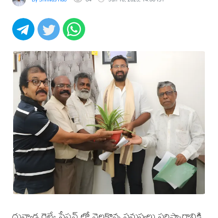
దువ్వాడ రైల్వే స్టేషన్ లో నెలకొన్న సమస్యలు పరిష్కారానికి