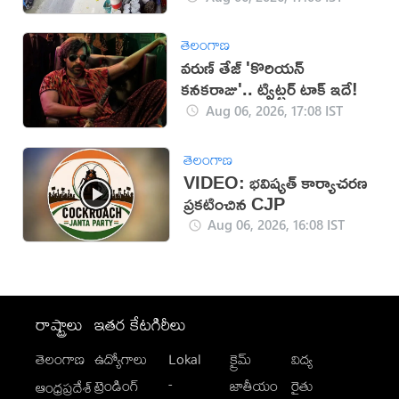
తెలంగాణ
వరుణ్ తేజ్ 'కొరియన్
కనకరాజు'.. ట్విట్టర్ టాక్ ఇదే!
Aug 06, 2026, 17:08 IST
తెలంగాణ
VIDEO: భవిష్యత్ కార్యాచరణ
ప్రకటించిన CJP
Aug 06, 2026, 16:08 IST
రాష్ట్రాలు
ఇతర కేటగిరీలు
తెలంగాణ
ఉద్యోగాలు
Lokal
క్రైమ్
విద్య
-
ట్రెండింగ్
జాతీయం
రైతు
ఆంధ్రప్రదేశ్