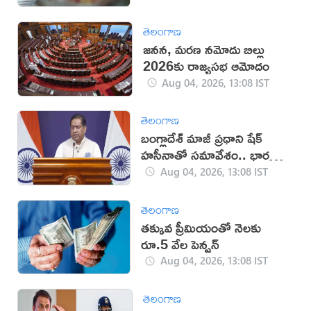
తెలంగాణ
జనన, మరణ నమోదు బిల్లు
2026కు రాజ్యసభ ఆమోదం
Aug 04, 2026, 13:08 IST
తెలంగాణ
బంగ్లాదేశ్ మాజీ ప్రధాని షేక్
హసీనాతో సమావేశం.. భారత్
క్లారిటీ
Aug 04, 2026, 13:08 IST
తెలంగాణ
తక్కువ ప్రీమియంతో నెలకు
రూ.5 వేల పెన్షన్
Aug 04, 2026, 13:08 IST
తెలంగాణ