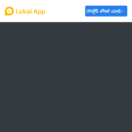
డౌన్లోడ్ లోకల్ యాప్
ఆంధ్రప్రదేశ్
తెలంగాణ
ఉద్యోగాలు
ట్రెండింగ్
వాతావరణం
🌟 వాట్సాప్ STATUS
వినోదం