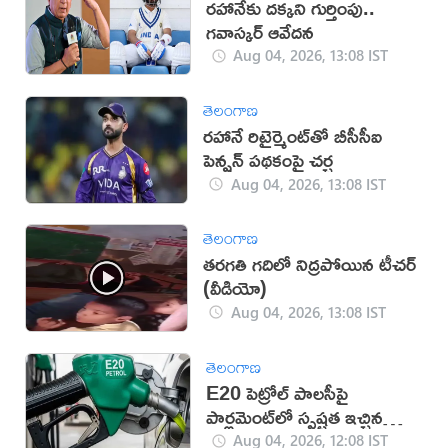
రహానేకు దక్కని గుర్తింపు..
గవాస్కర్ ఆవేదన
Aug 04, 2026, 13:08 IST
తెలంగాణ
రహానే రిటైర్మెంట్‌తో బీసీసీఐ
పెన్షన్ పథకంపై చర్చ
Aug 04, 2026, 13:08 IST
తెలంగాణ
తరగతి గదిలో నిద్రపోయిన టీచర్
(వీడియో)
Aug 04, 2026, 13:08 IST
తెలంగాణ
E20 పెట్రోల్ పాలసీపై
పార్లమెంట్‌లో స్పష్టత ఇచ్చిన
కేంద్రం
Aug 04, 2026, 12:08 IST