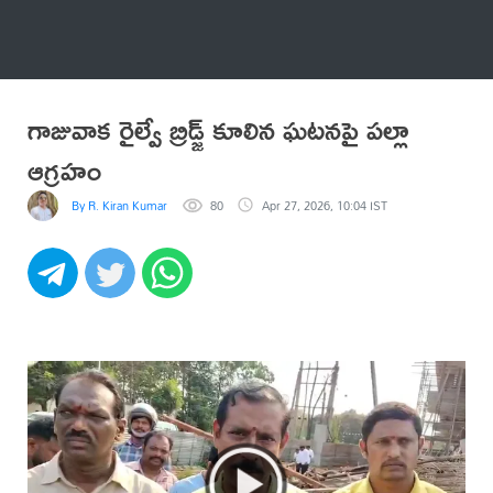
అనేకం
గాజువాక రైల్వే బ్రిడ్జ్ కూలిన ఘటనపై పల్లా
ఆగ్రహం
By R. Kiran Kumar
80
Apr 27, 2026, 10:04 IST