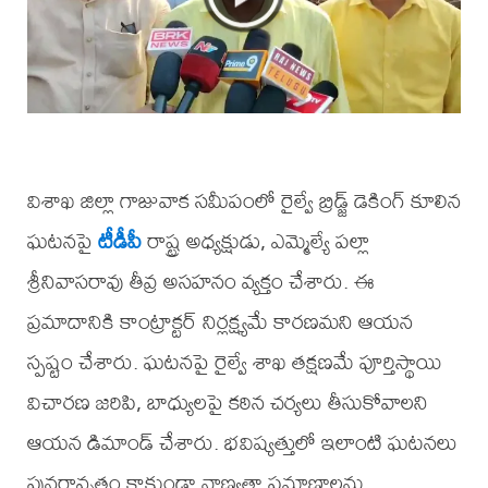
విశాఖ జిల్లా గాజువాక సమీపంలో రైల్వే బ్రిడ్జ్ డెకింగ్ కూలిన
ఘటనపై
టీడీపీ
రాష్ట్ర అధ్యక్షుడు, ఎమ్మెల్యే పల్లా
శ్రీనివాసరావు తీవ్ర అసహనం వ్యక్తం చేశారు. ఈ
ప్రమాదానికి కాంట్రాక్టర్ నిర్లక్ష్యమే కారణమని ఆయన
స్పష్టం చేశారు. ఘటనపై రైల్వే శాఖ తక్షణమే పూర్తిస్థాయి
విచారణ జరిపి, బాధ్యులపై కఠిన చర్యలు తీసుకోవాలని
ఆయన డిమాండ్ చేశారు. భవిష్యత్తులో ఇలాంటి ఘటనలు
పునరావృతం కాకుండా నాణ్యతా ప్రమాణాలను