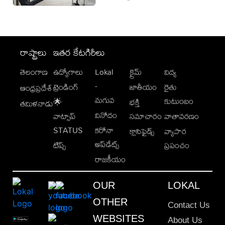
రాష్ట్రాలు
ఇతర కేటగిరీలు
తెలంగాణ
ఉద్యోగాలు
Lokal
క్రైమ్
విద్య
-
ట్రెండింగ్
జాతీయం
రైతు
ఆంధ్రప్రదేశ్
మగువ
కుటుంబం
🌟
భక్తి
తమిళనాడు
వినోదం
వాట్సాప్
సమాచారం
వాతావరణం
STATUS
కరోనా
క్లాసిఫైడ్స్
వ్యాపార
అప్‌డేట్స్
టిప్స్
ప్రపంచం
రాజకీయం
OUR
LOKAL
OTHER
Contact Us
WEBSITES
About Us