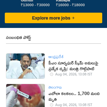
Guntur
Kadapa
₹13000 - ₹30000
₹16000 - ₹18000
Explore more jobs
సంబంధిత పోస్ట్
ఆంధ్రప్రదేశ్
పీఎం సూర్యఘర్ స్కీమ్ అమలుపై
ప్రత్యేక దృష్టి: మంత్రి గొట్టిపాటి
Aug 04, 2026, 13:08 IST
తెలంగాణ
ఎబోలా కలకలం.. 1,700 మంది
మృతి
Aug 04, 2026, 13:08 IST