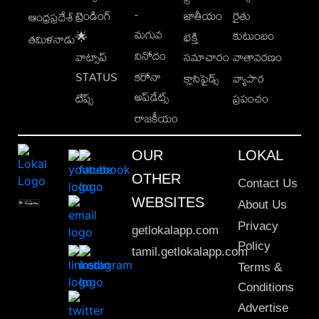
-
ట్రెండింగ్
జాతీయం
రైతు
ఆంధ్రప్రదేశ్
మగువ
కుటుంబం
🌟
భక్తి
తమిళనాడు
వినోదం
వాట్సాప్
సమాచారం
వాతావరణం
STATUS
కరోనా
క్లాసిఫైడ్స్
వ్యాపార
అప్‌డేట్స్
టిప్స్
ప్రపంచం
రాజకీయం
OUR
LOKAL
OTHER
Contact Us
WEBSITES
About Us
Privacy
getlokalapp.com
Policy
tamil.getlokalapp.com
Terms &
Conditions
Advertise