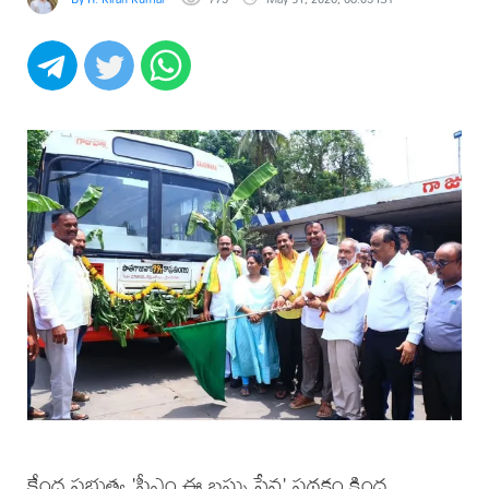
కేంద్ర ప్రభుత్వ 'పీఎం ఈ బ‌స్సు సేవ‌' పథకం కింద