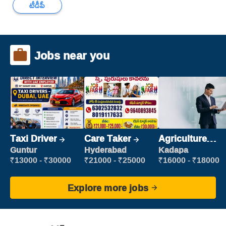
టీడీపీ
Jobs near you
Taxi Driver
Care Taker
Agriculture
Labour
Guntur
Hyderabad
Kadapa
₹13000 - ₹30000
₹21000 - ₹25000
₹16000 - ₹18000
Explore more jobs