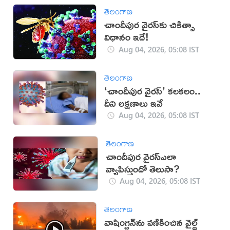
తెలంగాణ
చాందీపుర వైరస్‌కు చికిత్సా
విధానం ఇదే!
Aug 04, 2026, 05:08 IST
తెలంగాణ
‘చాందీపుర వైరస్’ కలకలం..
దీని ల‌క్ష‌ణాలు ఇవే
Aug 04, 2026, 05:08 IST
తెలంగాణ
చాందీపుర వైరస్ఎలా
వ్యాపిస్తుందో తెలుసా?
Aug 04, 2026, 05:08 IST
తెలంగాణ
వాషింగ్టన్‌ను వణికించిన వైల్డ్