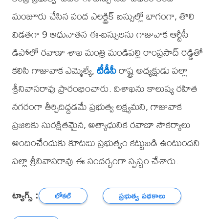
మంజూరు చేసిన వంద ఎలక్ట్రిక్ బస్సుల్లో భాగంగా, తొలి
విడతగా 9 అధునాతన ఈ-బస్సులను గాజువాక ఆర్టీసీ
డిపోలో రవాణా శాఖ మంత్రి మండిపల్లి రాంప్రసాద్ రెడ్డితో
కలిసి గాజువాక ఎమ్మెల్యే,
టీడీపీ
రాష్ట్ర అధ్యక్షుడు పల్లా
శ్రీనివాసరావు ప్రారంభించారు. విశాఖను కాలుష్య రహిత
నగరంగా తీర్చిదిద్దడమే ప్రభుత్వ లక్ష్యమని, గాజువాక
ప్రజలకు సురక్షితమైన, అత్యాధునిక రవాణా సౌకర్యాలు
అందించేందుకు కూటమి ప్రభుత్వం కట్టుబడి ఉంటుందని
పల్లా శ్రీనివాసరావు ఈ సందర్భంగా స్పష్టం చేశారు.
ట్యాగ్స్ :
లోకల్
ప్రభుత్వ పథకాలు