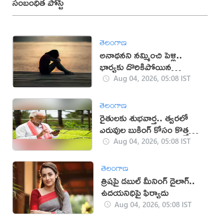
సంబంధిత పోస్ట్
తెలంగాణ
అనాథనని నమ్మించి పెళ్లి..
భార్యకు దొరికిపోయిన
మోసగాడు!
Aug 04, 2026, 05:08 IST
తెలంగాణ
రైతులకు శుభవార్త.. త్వరలో
ఎరువుల బుకింగ్ కోసం కొత్త
యాప్
Aug 04, 2026, 05:08 IST
తెలంగాణ
త్రిషపై డబుల్ మీనింగ్ డైలాగ్..
ఉదయనిధిపై ఫిర్యాదు
Aug 04, 2026, 05:08 IST