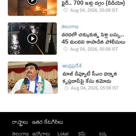
ఫైర్.. 700 ఇళ్లు దగ్ధం (వీడియో)
Aug 04, 2026, 05:08 IST
తెలంగాణ
వరదలో చిక్కుకున్న పెళ్లి బస్సు..
45 మందిని కాపాడిన పోలీసులు
Aug 04, 2026, 05:08 IST
ఆంధ్రప్రదేశ్
మాజీ డిప్యూటీ సీఎం ధర్మాన
కృష్ణదాస్‌పై కేసు నమోదు
Aug 04, 2026, 05:08 IST
రాష్ట్రాలు
ఇతర కేటగిరీలు
తెలంగాణ
ఉద్యోగాలు
Lokal
క్రైమ్
విద్య