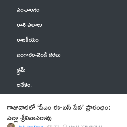
పంచాంగం
రాశి ఫలాలు
రాజకీయం
బంగారం-వెండి ధరలు
క్రైమ్
అనేకం
గాజువాకలో ‘పీఎం ఈ-బస్ సేవ’ ప్రారంభం:
పల్లా శ్రీనివాసరావు
By R. Kiran Kumar
775
May 31, 2026, 08:05 IST