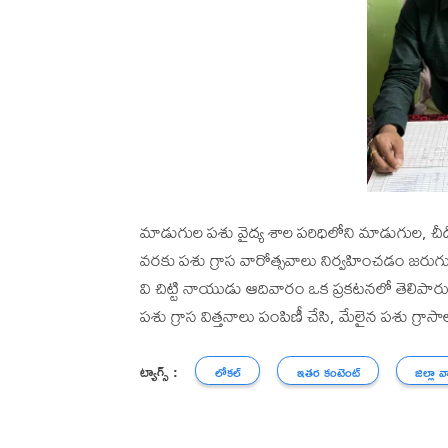
మాడుగుల పశు వైద్య శాల పరిధిలోని మాడుగుల, చ
వరకు పశు గ్రాస వారోత్సవాలు నిర్వహించడం జర
వి చిట్టి నాయుడు ఆదివారం ఒక ప్రకటనలో తెలిపారు.
పశు గ్రాస విత్తనాలు పంపిణీ చేసి, మేలైన పశు గ్ర
ట్యాగ్స్ :
లోకల్
ఇతర కంటెంట్
జిల్లా వ