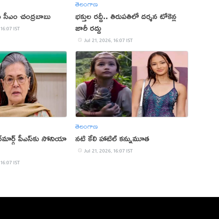
తెలంగాణ
 ఏపీ సీఎం చంద్రబాబు
భక్తుల రద్దీ.. తిరుపతిలో దర్శన టోకెన్ల
జారీ రద్దు
 16:07 IST
Jul 21, 2026, 16:07 IST
తెలంగాణ
్‌మార్గ్‌ పీఎస్‌కు సోనియా
నటి కేలి హాటిల్ కన్నుమూత
Jul 21, 2026, 16:07 IST
 16:07 IST