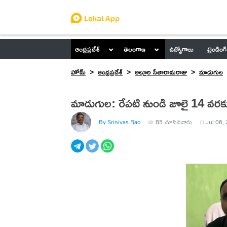
ఆంధ్రప్రదేశ్
తెలంగాణ
ఉద్యోగాలు
ట్రెండింగ్
హోమ్
ఆంధ్రప్రదేశ్
అల్లూరి సీతారామరాజు
మాడుగుల
మాడుగుల: రేపటి నుండి జూలై 14 వరకు
By Srinivas Rao
85
చూసినవారు
Jul 06,