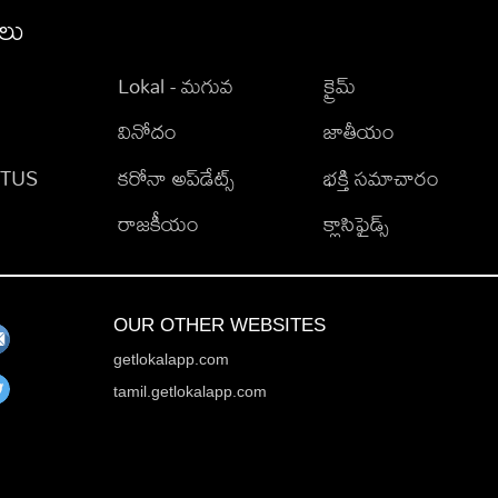
ీలు
Lokal - మగువ
క్రైమ్
వినోదం
జాతీయం
TATUS
కరోనా అప్‌డేట్స్
భక్తి సమాచారం
రాజకీయం
క్లాసిఫైడ్స్
OUR OTHER WEBSITES
getlokalapp.com
tamil.getlokalapp.com