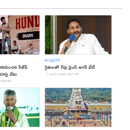
ఆంధ్రప్రదేశ్
 కనిపించిన సీజేపీ
రైతులతో రేపు వైఎస్ జగన్ భేటీ
ియాపై వేటు
Jul 21, 2026, 16:07 IST
 17:07 IST