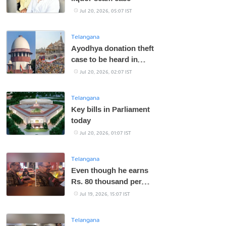
Jul 20, 2026, 05:07 IST
Telangana
Ayodhya donation theft
case to be heard in
Supreme Court today
Jul 20, 2026, 02:07 IST
Telangana
Key bills in Parliament
today
Jul 20, 2026, 01:07 IST
Telangana
Even though he earns
Rs. 80 thousand per
month in rent.. a person
Jul 19, 2026, 15:07 IST
who drives a cab!
Telangana