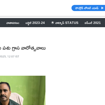
డౌన్లోడ్ లోకల్ యాప్
వాతావరణం
బడ్జెట్ 2023-24
🌟 వాట్సాప్ STATUS
ఐపీఎల్ 2021
 పశు గ్రాస వారోత్సవాలు
 2025, 12:07 IST