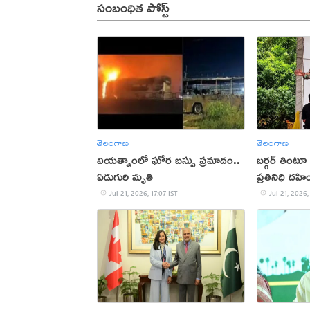
సంబంధిత పోస్ట్
తెలంగాణ
తెలంగాణ
వియత్నాంలో ఘోర బస్సు ప్రమాదం..
బర్గర్ తింటూ
ఏడుగురి మృతి
ప్రతినిధి దహ
Jul 21, 2026, 17:07 IST
Jul 21, 2026,