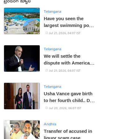
ట్రెండింగ్ న్యూస్
Telangana
Have you seen the
largest swimming pool
in America?
Jul 21, 2026, 04:07 IST
Telangana
We will settle the
dispute with America:
Iranian President
Jul 21, 2026, 04:07 IST
Telangana
Usha Vance gave birth
to her fourth child.. Do
you know what her
Jul 20, 2026, 06:07 IST
name is?
Andhra
Transfer of accused in
liquor scam case