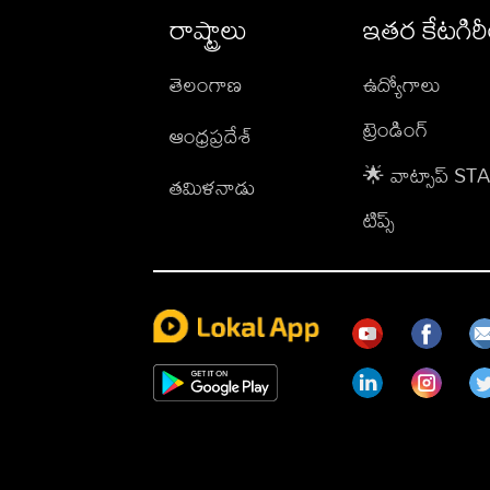
రాష్ట్రాలు
ఇతర కేటగిర
తెలంగాణ
ఉద్యోగాలు
ట్రెండింగ్
ఆంధ్రప్రదేశ్
🌟 వాట్సాప్ S
తమిళనాడు
టిప్స్