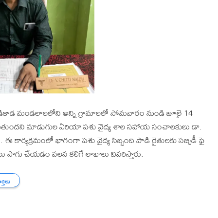
ీడికాడ మండలాలలోని అన్ని గ్రామాలలో సోమవారం నుండి జూలై 14
ుగుతుందని మాడుగుల ఏరియా పశు వైద్య శాల సహాయ సంచాలకులు డా.
 ఈ కార్యక్రమంలో భాగంగా పశు వైద్య సిబ్బంది పాడి రైతులకు సబ్సిడీ ఫై
ాసాలు సాగు చేయడం వలన కలిగే లాభాలు వివరిస్తారు.
ార్తలు