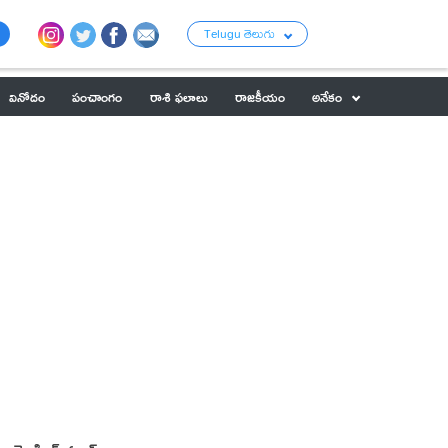
Telugu తెలుగు
వినోదం
పంచాంగం
రాశి ఫలాలు
రాజకీయం
అనేకం