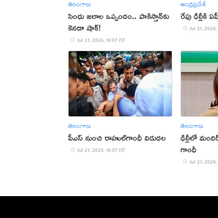
తెలంగాణ
ఆంధ్రప్రదేశ్
సింధు జలాల ఒప్పందం.. పాకిస్తాన్‌కు
రేపు ఢిల్లీకి
కెనడా షాక్!
Jul 21, 2026,
Jul 21, 2026, 16:07 IST
తెలంగాణ
తెలంగాణ
పీఎస్‌ నుంచి రాహుల్‌గాంధీ విడుదల
ఢిల్లీలో మందిర
గాంధీ
Jul 21, 2026, 16:07 IST
Jul 21, 2026,