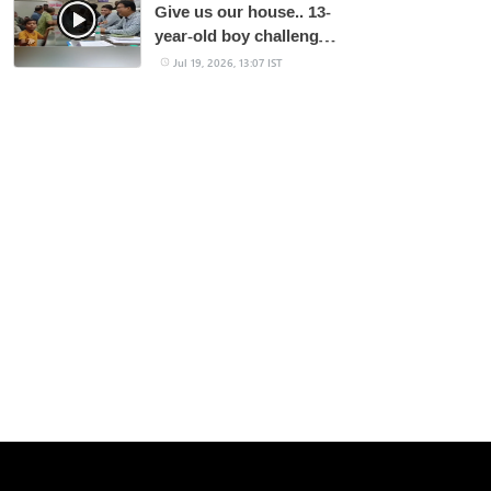
Give us our house.. 13-
year-old boy challenges
the collector!
Jul 19, 2026, 13:07 IST