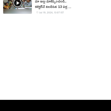
మా ఇల్లు మాకిప్పించండి..
కలెక్టర్‌నే నిలదీసిన 13 ఏళ్ల
బాలుడు!
Jul 19, 2026, 13:07 IST