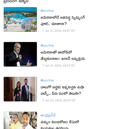
ట్రెండింగ్ న్యూస్
తెలంగాణ
అమెరికాలోనే అతిపెద్ద స్విమ్మింగ్‌
పూల్‌.. చూశారా?
Jul 21, 2026, 04:07 IST
తెలంగాణ
అమెరికాతో తాడోపేడో
తేల్చుకుంటాం: ఇరాన్ అధ్యక్షుడు
Jul 21, 2026, 04:07 IST
తెలంగాణ
నాలుగో బిడ్డకు జన్మనిచ్చిన ఉషా
వాన్స్.. పేరు ఏంటో తెలుసా?
Jul 20, 2026, 06:07 IST
ఆంధ్రప్రదేశ్
మద్యం కుంభకోణం కేసులో
నిందితుల తరలింపు