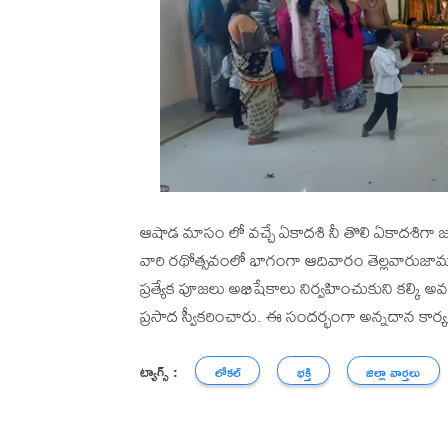
ఆషాడ మాసం లో వచ్చే ఏకాదశి నీ తొలి ఏకాదశిగా జ
వారి రథోత్సవంలో భాగంగా ఆదివారం తెల్లవారుజామ
ప్రత్యేక పూజలు అభిషేకాలు నిర్వహించుకుని కల్కి అవత
ప్రసాద స్వీకరించారు. ఈ సందర్భంగా అన్నదాన కార్యక
ట్యాగ్స్ :
లోకల్
భక్తి
జిల్లా వార్తలు