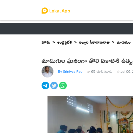
ఆంధ్రప్రదేశ్
తెలంగాణ
ఉద్యోగాలు
ట్రెండింగ్
హోమ్
ఆంధ్రప్రదేశ్
అల్లూరి సీతారామరాజు
మాడుగుల
మాడుగుల ఘనంగా తొలి ఏకాదశి ఉత్స
By Srinivas Rao
65
చూసినవారు
Jul 06,