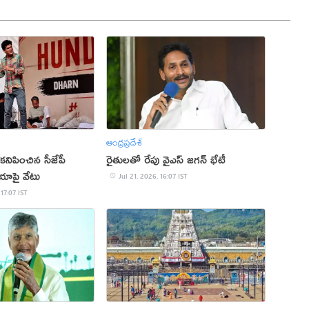
ఆంధ్రప్రదేశ్
 కనిపించిన సీజేపీ
రైతులతో రేపు వైఎస్ జగన్ భేటీ
ియాపై వేటు
Jul 21, 2026, 16:07 IST
 17:07 IST