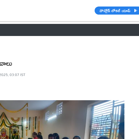
డౌన్లోడ్ లోకల్ యాప్
వాతావరణం
బడ్జెట్ 2023-24
🌟 వాట్సాప్ STATUS
ఐపీఎల్ 2021
వాలు
 2025, 03:07 IST