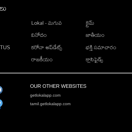
ీలు
Lokal - మగువ
క్రైమ్
వినోదం
జాతీయం
TATUS
కరోనా అప్‌డేట్స్
భక్తి సమాచారం
రాజకీయం
క్లాసిఫైడ్స్
OUR OTHER WEBSITES
getlokalapp.com
tamil.getlokalapp.com