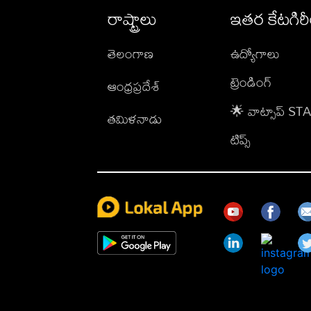
రాష్ట్రాలు
ఇతర కేటగిర
తెలంగాణ
ఉద్యోగాలు
ట్రెండింగ్
ఆంధ్రప్రదేశ్
🌟 వాట్సాప్ S
తమిళనాడు
టిప్స్