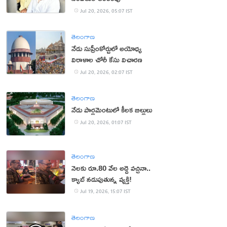
Jul 20, 2026, 05:07 IST
తెలంగాణ
నేడు సుప్రీంకోర్టులో అయోధ్య
విరాళాల చోరీ కేసు విచారణ
Jul 20, 2026, 02:07 IST
తెలంగాణ
నేడు పార్లమెంటులో కీలక బిల్లులు
Jul 20, 2026, 01:07 IST
తెలంగాణ
నెలకు రూ.80 వేల అద్దె వచ్చినా..
క్యాబ్ నడుపుతున్న వ్యక్తి!
Jul 19, 2026, 15:07 IST
తెలంగాణ