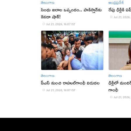
తెలంగాణ
ఆంధ్రప్రదేశ్
సింధు జలాల ఒప్పందం.. పాకిస్తాన్‌కు
రేపు ఢిల్లీకి
కెనడా షాక్!
Jul 21, 2026,
Jul 21, 2026, 16:07 IST
తెలంగాణ
తెలంగాణ
పీఎస్‌ నుంచి రాహుల్‌గాంధీ విడుదల
ఢిల్లీలో మందిర
గాంధీ
Jul 21, 2026, 16:07 IST
Jul 21, 2026,