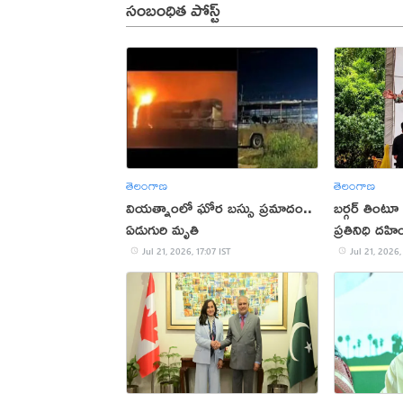
సంబంధిత పోస్ట్
తెలంగాణ
తెలంగాణ
వియత్నాంలో ఘోర బస్సు ప్రమాదం..
బర్గర్ తింటూ
ఏడుగురి మృతి
ప్రతినిధి దహ
Jul 21, 2026, 17:07 IST
Jul 21, 2026,