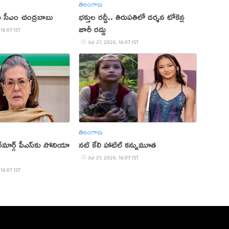
తెలంగాణ
 ఏపీ సీఎం చంద్రబాబు
భక్తుల రద్దీ.. తిరుపతిలో దర్శన టోకెన్ల
జారీ రద్దు
 16:07 IST
Jul 21, 2026, 16:07 IST
తెలంగాణ
్‌మార్గ్‌ పీఎస్‌కు సోనియా
నటి కేలి హాటిల్ కన్నుమూత
Jul 21, 2026, 16:07 IST
 16:07 IST