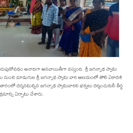
రుపుకోవడం అనాదిగా ఆనవాయితీగా వస్తుంది. శ్రీ జగన్నాథ స్వామి
ు నుంచి మాడుగుల శ్రీ జగన్నాథ స్వామి వారి ఆలయంలో తొలి ఏకాదశి
ారంలో దర్శనమిచ్చిన జగన్నాథ స్వామివారిని భక్తులు దర్శించుకునీ తీర్థ
్రమాన్ని ఏర్పాటు చేశారు.