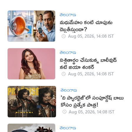
తెలంగాణ
మధుమేహం కంటి చూపును
దెబ్బతీస్తుందా?
Aug 05, 2026, 14:08 IST
తెలంగాణ
నిశ్చితార్థం చేసుకున్న బాలీవుడ్
నటి జియా శంకర్
Aug 05, 2026, 14:08 IST
తెలంగాణ
'ది ప్యారడైజ్'లో సంపూర్ణేష్ బాబు
కోసం ప్రత్యేక పాత్ర!
Aug 05, 2026, 14:08 IST
తెలంగాణ