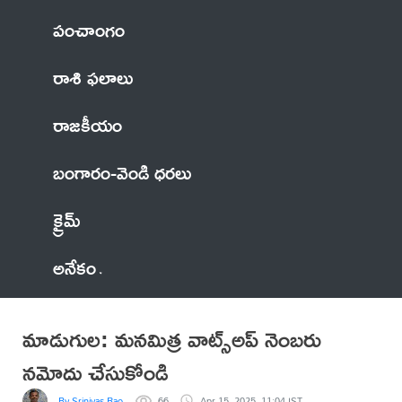
పంచాంగం
రాశి ఫలాలు
రాజకీయం
బంగారం-వెండి ధరలు
క్రైమ్
అనేకం
మాడుగుల: మనమిత్ర వాట్స్అప్ నెంబరు
నమోదు చేసుకోండి
By Srinivas Rao
66
Apr 15, 2025, 11:04 IST