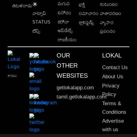
మగువ
కుటుంబం
🌟
భక్తి
తమిళనాడు
వినోదం
వాట్సాప్
సమాచారం
వాతావరణం
STATUS
కరోనా
క్లాసిఫైడ్స్
వ్యాపార
అప్‌డేట్స్
టిప్స్
ప్రపంచం
రాజకీయం
OUR
LOKAL
OTHER
Contact Us
WEBSITES
About Us
Privacy
getlokalapp.com
Policy
tamil.getlokalapp.com
Terms &
Conditions
Advertise
with us