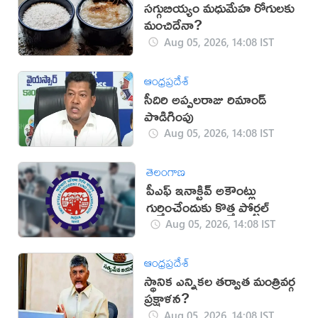
సగ్గుబియ్యం మధుమేహ రోగులకు
మంచిదేనా?
Aug 05, 2026, 14:08 IST
ఆంధ్రప్రదేశ్
సీదిరి అప్పలరాజు రిమాండ్
పొడిగింపు
Aug 05, 2026, 14:08 IST
తెలంగాణ
పీఎఫ్ ఇనాక్టివ్ అకౌంట్లు
గుర్తించేందుకు కొత్త పోర్టల్
Aug 05, 2026, 14:08 IST
ఆంధ్రప్రదేశ్
స్థానిక ఎన్నికల తర్వాత మంత్రివర్గ
ప్రక్షాళన?
Aug 05, 2026, 14:08 IST