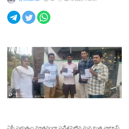
ఏపీ ప్రభుత్వం నూతనంగా ప్రవేశపెట్టిన మన మిత్ర వాట్సాప్