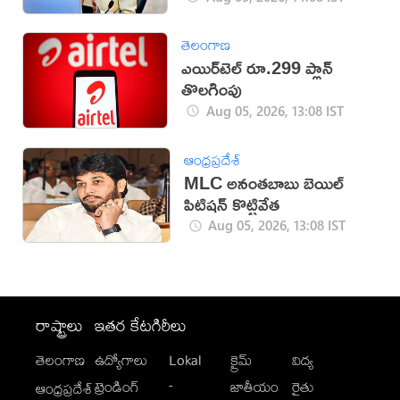
తెలంగాణ
ఎయిర్‌టెల్ రూ.299 ప్లాన్
తొలగింపు
Aug 05, 2026, 13:08 IST
ఆంధ్రప్రదేశ్
MLC అనంతబాబు బెయిల్
పిటిషన్ కొట్టివేత
Aug 05, 2026, 13:08 IST
రాష్ట్రాలు
ఇతర కేటగిరీలు
తెలంగాణ
ఉద్యోగాలు
Lokal
క్రైమ్
విద్య
-
ట్రెండింగ్
జాతీయం
రైతు
ఆంధ్రప్రదేశ్