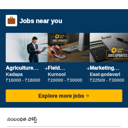
Jobs near you
Agriculture
Field
Marketing
Labour
Marketing
Executive
Kadapa
Kurnool
East-godavari
Executive
₹16000 - ₹18000
₹20000 - ₹30000
₹22500 - ₹30000
Explore more jobs
సంబంధిత పోస్ట్