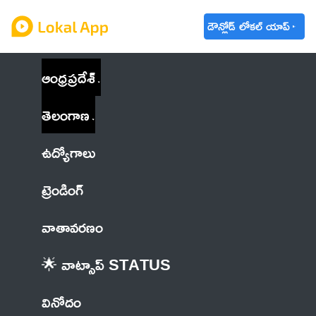
డౌన్లోడ్ లోకల్ యాప్
ఆంధ్రప్రదేశ్
తెలంగాణ
ఉద్యోగాలు
ట్రెండింగ్
వాతావరణం
🌟 వాట్సాప్ STATUS
వినోదం