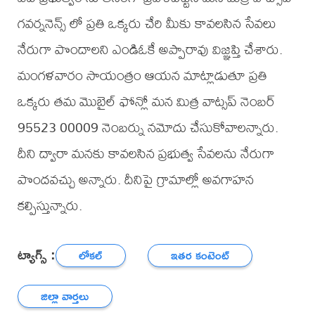
గవర్ననెన్స్ లో ప్రతి ఒక్కరు చేరి మీకు కావలసిన సేవలు
నేరుగా పొందాలని ఎండిఓకే అప్పారావు విజ్ఞప్తి చేశారు.
మంగళవారం సాయంత్రం ఆయన మాట్లాడుతూ ప్రతి
ఒక్కరు తమ మొబైల్ ఫోన్లో మన మిత్ర వాట్సప్ నెంబర్
95523 00009 నెంబర్ను నమోదు చేసుకోవాలన్నారు.
దీని ద్వారా మనకు కావలసిన ప్రభుత్వ సేవలను నేరుగా
పొందవచ్చు అన్నారు. దీనిపై గ్రామాల్లో అవగాహన
కల్పిస్తున్నారు.
ట్యాగ్స్ :
లోకల్
ఇతర కంటెంట్
జిల్లా వార్తలు