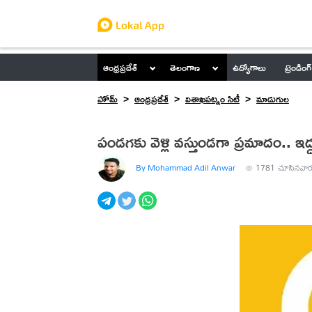
ఆంధ్రప్రదేశ్
తెలంగాణ
ఉద్యోగాలు
ట్రెండింగ్
హోమ్
ఆంధ్రప్రదేశ్
విశాఖపట్నం సిటీ
మాడుగుల
పండగకు వెళ్లి వస్తుండగా ప్రమాదం.. ఇద్
By Mohammad Adil Anwar
1781
చూసినవార