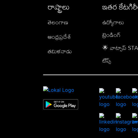
రాష్ట్రాలు
ఇతర కేటగిర
తెలంగాణ
ఉద్యోగాలు
ట్రెండింగ్
ఆంధ్రప్రదేశ్
🌟 వాట్సాప్ S
తమిళనాడు
టిప్స్