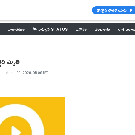
డౌన్లోడ్ లోకల్ యాప్
వాతావరణం
🌟 వాట్సాప్ STATUS
వినోదం
పంచాంగం
రాశి ఫలాల
దరి మృతి
ు
Jun 01, 2026, 05:06 IST