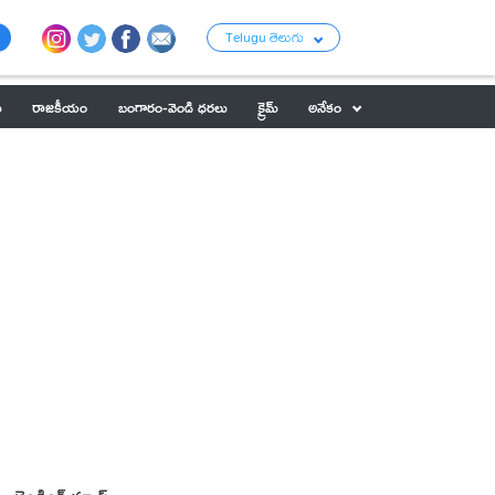
Telugu తెలుగు
ు
రాజకీయం
బంగారం-వెండి ధరలు
క్రైమ్
అనేకం