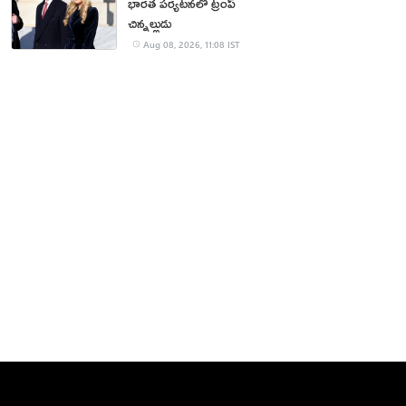
భారత పర్యటనలో ట్రంప్‌
చిన్నల్లుడు
Aug 08, 2026, 11:08 IST