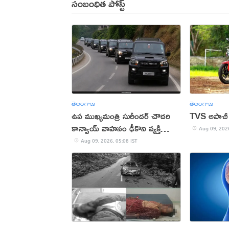
సంబంధిత పోస్ట్
తెలంగాణ
తెలంగాణ
ఉప ముఖ్యమంత్రి సురీందర్ చౌదరి
TVS అపాచీ 
కాన్వాయ్ వాహనం ఢీకొని వ్యక్తి
Aug 09, 2026
మృతి!
Aug 09, 2026, 05:08 IST