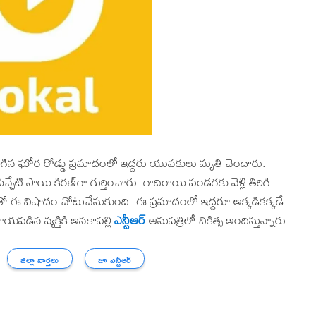
జరిగిన ఘోర రోడ్డు ప్రమాదంలో ఇద్దరు యువకులు మృతి చెందారు.
చేటి సాయి కిరణ్‌గా గుర్తించారు. గాదిరాయి పండగకు వెళ్లి తిరిగి
్టడంతో ఈ విషాదం చోటుచేసుకుంది. ఈ ప్రమాదంలో ఇద్దరూ అక్కడికక్కడే
ాయపడిన వ్యక్తికి అనకాపల్లి
ఎన్టీఆర్
ఆసుపత్రిలో చికిత్స అందిస్తున్నారు.
జిల్లా వార్తలు
జూ ఎన్టీఆర్