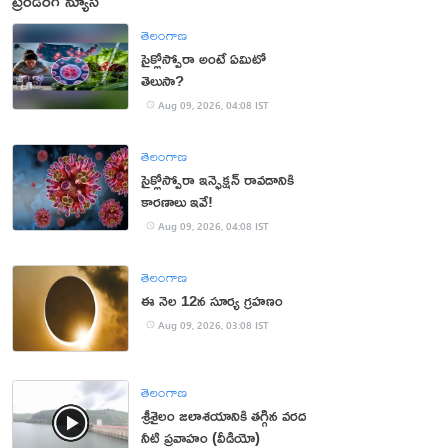
ట్రెండింగ్ న్యూస్
తెలంగాణ
సైక్లోస్పోరా అంటే ఏమిటో
తెలుసా?
Aug 09, 2026, 04:08 IST
తెలంగాణ
సైక్లోస్పోరా ఇన్ఫెక్షన్ రావడానికి
కారణాలు ఇవే!
Aug 09, 2026, 04:08 IST
తెలంగాణ
ఈ నెల 12న సూర్య గ్రహణం
Aug 09, 2026, 03:08 IST
తెలంగాణ
శ్రీశైలం జలాశయానికి తగ్గిన వరద
నీటి ప్రవాహం (వీడియో)