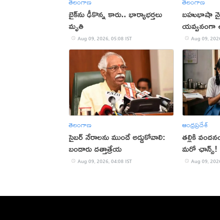
తెలంగాణ
తెలంగాణ
బైక్‌ను ఢీకొన్న కారు.. భార్యాభర్తలు
బహుభాషా నై
మృతి
యవ్వనంగా 
Aug 09, 2026, 05:08 IST
Aug 09, 2026
తెలంగాణ
ఆంధ్రప్రదేశ్
సైబర్ నేరాలను ముందే అడ్డుకోవాలి:
తల్లికి వందన
బండారు దత్తాత్రేయ
మరో ఛాన్స్!
Aug 09, 2026, 04:08 IST
Aug 09, 2026