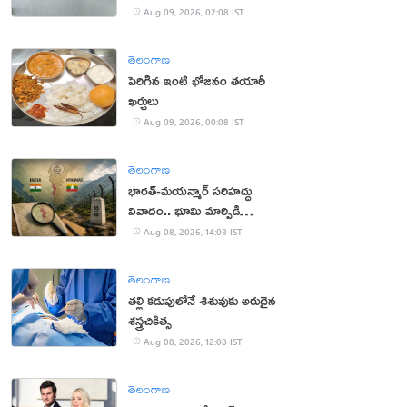
Aug 09, 2026, 02:08 IST
తెలంగాణ
పెరిగిన ఇంటి భోజనం తయారీ
ఖర్చులు
Aug 09, 2026, 00:08 IST
తెలంగాణ
భారత్-మయన్మార్ సరిహద్దు
వివాదం.. భూమి మార్పిడి
ప్రతిపాదనలు
Aug 08, 2026, 14:08 IST
తెలంగాణ
తల్లి కడుపులోనే శిశువుకు అరుదైన
శస్త్రచికిత్స
Aug 08, 2026, 12:08 IST
తెలంగాణ