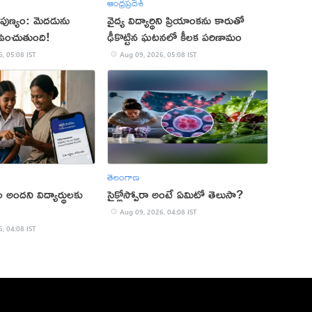
ఆంధ్రప్రదేశ్
పుణ్యం: మెదడును
వైద్య విద్యార్థిని ప్రియాంకను కారుతో
ఉంచుతుంది!
ఢీకొట్టిన ఘటనలో కీలక పరిణామం
, 05:08 IST
Aug 09, 2026, 05:08 IST
తెలంగాణ
ం అందని విద్యార్థులకు
సైక్లోస్పోరా అంటే ఏమిటో తెలుసా?
Aug 09, 2026, 04:08 IST
, 04:08 IST