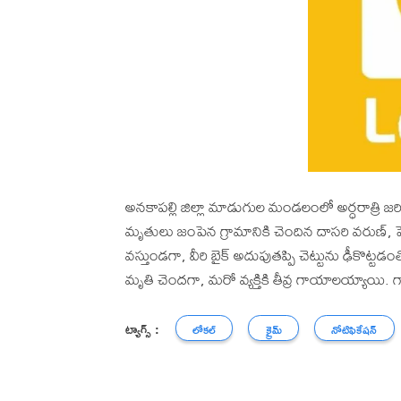
అనకాపల్లి జిల్లా మాడుగుల మండలంలో అర్ధరాత్రి 
మృతులు జంపెన గ్రామానికి చెందిన దాసరి వరుణ్, పెచ్
వస్తుండగా, వీరి బైక్ అదుపుతప్పి చెట్టును ఢీకొట
మృతి చెందగా, మరో వ్యక్తికి తీవ్ర గాయాలయ్యాయి. గ
ట్యాగ్స్ :
లోకల్
క్రైమ్
నోటిఫికేషన్