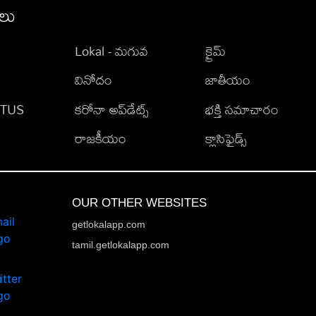
ీలు
Lokal - మగువ
క్రైమ్
వినోదం
జాతీయం
TATUS
కరోనా అప్‌డేట్స్
భక్తి సమాచారం
రాజకీయం
క్లాసిఫైడ్స్
OUR OTHER WEBSITES
getlokalapp.com
tamil.getlokalapp.com