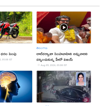
తెలంగాణ
ధరల పెంపు
లాల్‌దర్వాజా సింహవాహిని అమ్మవారిని
దర్శించుకున్న హీరో విజయ్‌
, 05:08 IST
Aug 09, 2026, 05:08 IST