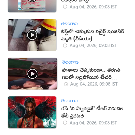
Aug 04, 2026, 09:08 IST
తెలంగాణ
లిఫ్ట్‌లో చిక్కుకుని రిటైర్డ్ ఇంజినీర్
మృతి (వీడియో)
Aug 04, 2026, 09:08 IST
తెలంగాణ
పాఠాలు చెప్పకుండా.. తరగతి
గదిలో నిద్రపోయిన టీచర్
(వీడియో)
Aug 04, 2026, 09:08 IST
తెలంగాణ
రేపే 'ది ప్యారడైజ్' టీజర్ విడుదల
తేదీ ప్రకటన
Aug 04, 2026, 09:08 IST