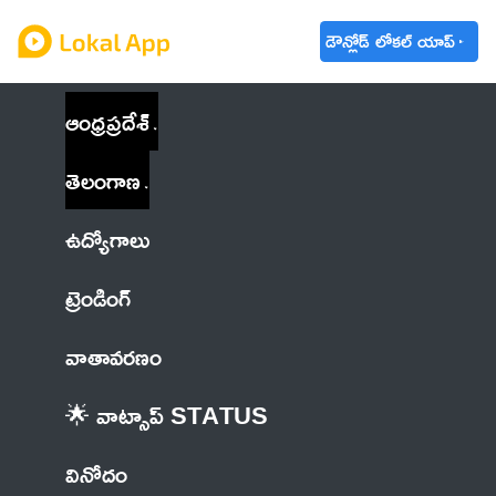
డౌన్లోడ్ లోకల్ యాప్
ఆంధ్రప్రదేశ్
తెలంగాణ
ఉద్యోగాలు
ట్రెండింగ్
వాతావరణం
🌟 వాట్సాప్ STATUS
వినోదం