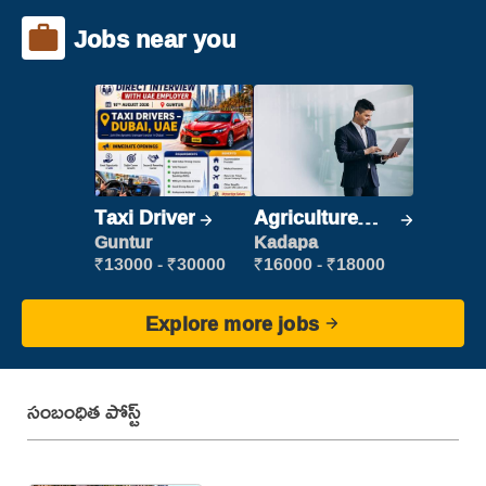
Jobs near you
Taxi Driver
Agriculture
Labour
Guntur
Kadapa
₹13000 - ₹30000
₹16000 - ₹18000
Explore more jobs
సంబంధిత పోస్ట్