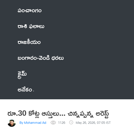
పంచాంగం
రాశి ఫలాలు
రాజకీయం
బంగారం-వెండి ధరలు
క్రైమ్
అనేకం
రూ.30 కోట్ల ఆస్తులు... చిన్నప్పన్న అరెస్ట్
By Mohammad Adil Anwar
1126
May 26, 2026, 07:05 IST