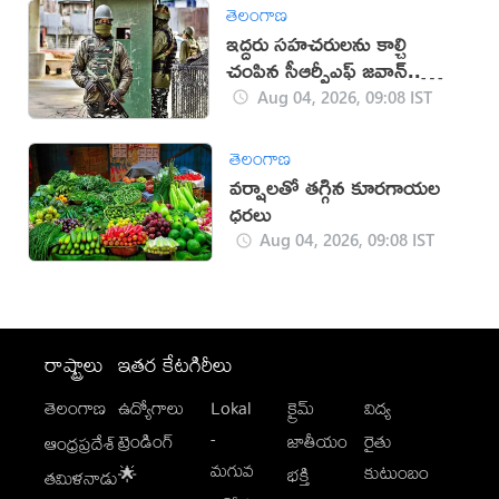
తెలంగాణ
ఇద్దరు సహచరులను కాల్చి
చంపిన సీఆర్పీఎఫ్ జవాన్..
తర్వాత ఆత్మహత్య
Aug 04, 2026, 09:08 IST
తెలంగాణ
వర్షాలతో తగ్గిన కూరగాయల
ధరలు
Aug 04, 2026, 09:08 IST
రాష్ట్రాలు
ఇతర కేటగిరీలు
తెలంగాణ
ఉద్యోగాలు
Lokal
క్రైమ్
విద్య
-
ట్రెండింగ్
జాతీయం
రైతు
ఆంధ్రప్రదేశ్
మగువ
కుటుంబం
🌟
భక్తి
తమిళనాడు