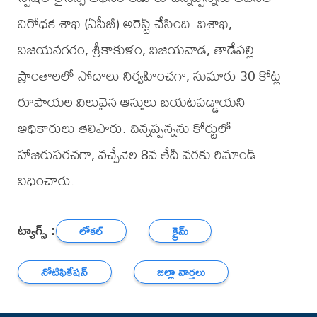
నిరోధక శాఖ (ఏసీబీ) అరెస్ట్ చేసింది. విశాఖ,
విజయనగరం, శ్రీకాకుళం, విజయవాడ, తాడేపల్లి
ప్రాంతాలలో సోదాలు నిర్వహించగా, సుమారు 30 కోట్ల
రూపాయల విలువైన ఆస్తులు బయటపడ్డాయని
అధికారులు తెలిపారు. చిన్నప్పన్నను కోర్టులో
హాజరుపరచగా, వచ్చేనెల 8వ తేదీ వరకు రిమాండ్
విధించారు.
ట్యాగ్స్ :
లోకల్
క్రైమ్
నోటిఫికేషన్
జిల్లా వార్తలు