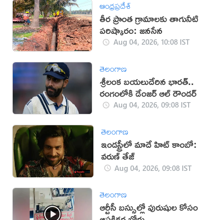
ఆంధ్రప్రదేశ్
తీర ప్రాంత గ్రామాలకు తాగునీటి
పరిష్కారం: జనసేన
Aug 04, 2026, 10:08 IST
తెలంగాణ
శ్రీలంక బ‌య‌లుదేరిన భార‌త్..
రంగంలోకి డేంజ‌ర్ ఆల్ రౌండ‌ర్
Aug 04, 2026, 09:08 IST
తెలంగాణ
ఇండస్ట్రీలో మాదే హిట్ కాంబో:
వరుణ్ తేజ్
Aug 04, 2026, 09:08 IST
తెలంగాణ
ఆర్టీసీ బస్సుల్లో పురుషుల కోసం
ఆసక్తికర బోర్డు