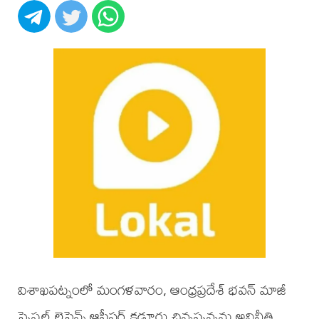
విశాఖపట్నంలో మంగళవారం, ఆంధ్రప్రదేశ్ భవన్ మాజీ
స్పెషల్ లైసెన్స్ ఆఫీసర్ కడూరు చిన్నప్పన్నను అవినీతి