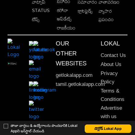
వినోదం
వాట్సాప్
సమాచారం
వాతావరణం
STATUS
కరోనా
క్లాసిఫైడ్స్
వ్యాపార
అప్‌డేట్స్
టిప్స్
ప్రపంచం
రాజకీయం
OUR
LOKAL
OTHER
Contact Us
WEBSITES
About Us
Privacy
getlokalapp.com
Policy
tamil.getlokalapp.com
Terms &
Conditions
Advertise
with us
Sitemap
తాజా వార్తలు & ఉద్యోగాలను పొందడానికి Lokal
డౌన్లోడ్ Lokal App
Appని ఇన్‌స్టాల్ చేయండి
This material may not be published, transmitted, rewritten or redistributed. © 2020 Lokal App. All rights reserved.