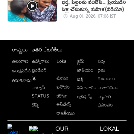
భర్త, పిల్లలను వదిలేసి.. ప్రియుడిని
పెళ్లి చేసుకున్న మహిళ(వీడియో)
Aug 01, 2026, 07:08 IST
రాష్ట్రాలు
ఇతర కేటగిరీలు
తెలంగాణ
ఉద్యోగాలు
Lokal
క్రైమ్
విద్య
-
ట్రెండింగ్
జాతీయం
రైతు
ఆంధ్రప్రదేశ్
మగువ
కుటుంబం
🌟
భక్తి
తమిళనాడు
వినోదం
వాట్సాప్
సమాచారం
వాతావరణం
STATUS
కరోనా
క్లాసిఫైడ్స్
వ్యాపార
అప్‌డేట్స్
టిప్స్
ప్రపంచం
రాజకీయం
OUR
LOKAL