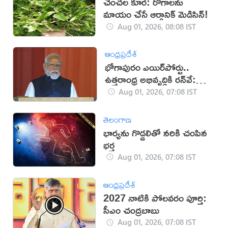
చెంచల కూర: రోగాలను
మాయం చేసే ఆర్గానిక్ మెడిసిన్!
Aug 01, 2026, 08:08 IST
ఆంధ్రప్రదేశ్
భోగాపురం ఎయిర్‌పోర్టు..
ఉత్తరాంధ్ర అభివృద్ధికి రన్‌వే:
మోదీ
Aug 01, 2026, 07:08 IST
తెలంగాణ
భార్యను గొడ్డలితో నరికి చంపిన
భర్త
Aug 01, 2026, 07:08 IST
ఆంధ్రప్రదేశ్
2027 నాటికి పోలవరం పూర్తి:
సీఎం చంద్రబాబు
Aug 01, 2026, 07:08 IST