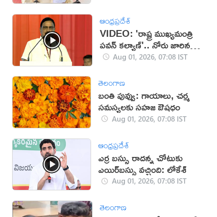
ఆంధ్రప్రదేశ్
VIDEO: 'రాష్ట్ర ముఖ్యమంత్రి
పవన్ కల్యాణ్'.. నోరు జారిన
కేంద్ర మంత్రి
Aug 01, 2026, 07:08 IST
తెలంగాణ
బంతి పువ్వు: గాయాలు, చర్మ
సమస్యలకు సహజ ఔషధం
Aug 01, 2026, 07:08 IST
ఆంధ్రప్రదేశ్
ఎర్ర బస్సు రాదన్న చోటుకు
ఎయిర్‌బస్సు వచ్చింది: లోకేశ్‌
Aug 01, 2026, 07:08 IST
తెలంగాణ