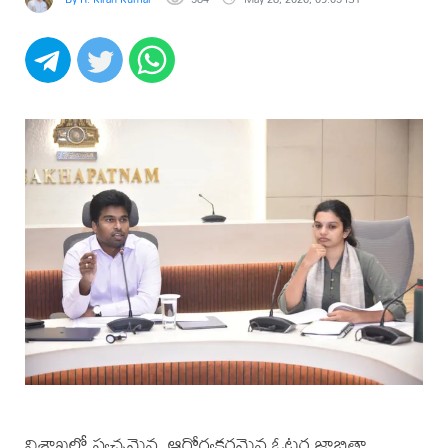
విశాఖలో స్వచ్ఛమైన, ఆరోగ్యకరమైన ఓటర్ల జాబితా