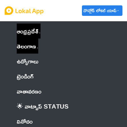
డౌన్లోడ్ లోకల్ యాప్
ఆంధ్రప్రదేశ్
తెలంగాణ
ఉద్యోగాలు
ట్రెండింగ్
వాతావరణం
🌟 వాట్సాప్ STATUS
వినోదం