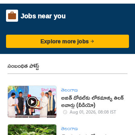
Jobs near you
Explore more jobs
సంబంధిత పోస్ట్
తెలంగాణ
అజిత్ దోవ‌ల్‌కు లోక‌మాన్య‌ తిల‌క్
అవార్డు (వీడియో)
Aug 01, 2026, 08:08 IST
తెలంగాణ