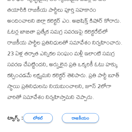
తయారీకి రాజకీయ పార్టీలు పూర్తి సహకారం
అందించాలని జిల్లా కలెక్టర్ ఎం. అభిషిక్త్ కిషోర్ కోరారు.
ఓటర్ల జాబితా ప్రత్యేక సమగ్ర సవరణపై కలెక్టరేట్‌లో
రాజకీయ పార్టీల ప్రతినిధులతో సమావేశం నిర్వహించారు.
23 ఏళ్ల తర్వాత ఎన్నికల సంఘం మళ్లీ ఇలాంటి సమగ్ర
సవరణ చేపట్టిందని, అర్హులైన ప్రతి ఒక్కరికీ ఓటు హక్కు
కల్పించడమే లక్ష్యమని కలెక్టర్ తెలిపారు. ప్రతి పార్టీ బూత్
స్థాయి ప్రతినిధులను నియమించాలని, జూన్ 2లోగా
వారితో సమావేశం నిర్వహిస్తామని చెప్పారు.
ట్యాగ్స్ :
లోకల్
రాజకీయం