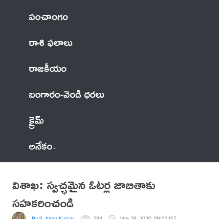
పంచాంగం
రాశి ఫలాలు
రాజకీయం
బంగారం-వెండి ధరలు
క్రైమ్
అనేకం
విశాఖ‌: స్వచ్ఛమైన ఓటర్ల జాబితాకు
సహకరించండి
By R. Kiran Kumar
584
May 28, 2026, 09:05 IST