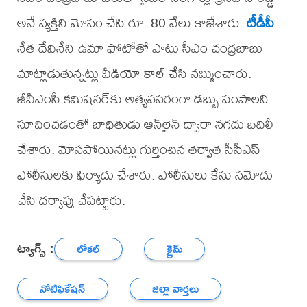
అనే వ్యక్తిని మోసం చేసి రూ. 80 వేలు కాజేశారు.
టీడీపీ
నేత దేవినేని ఉమా ఫోటోతో పాటు సీఎం చంద్రబాబు
మాట్లాడుతున్నట్లు వీడియో కాల్ చేసి నమ్మించారు.
జీవీఎంసీ కమిషనర్‌కు అత్యవసరంగా డబ్బు పంపాలని
సూచించడంతో బాధితుడు ఆన్‌లైన్ ద్వారా నగదు బదిలీ
చేశారు. మోసపోయినట్లు గుర్తించిన తర్వాత సీసీఎస్
పోలీసులకు ఫిర్యాదు చేశారు. పోలీసులు కేసు నమోదు
చేసి దర్యాప్తు చేపట్టారు.
ట్యాగ్స్ :
లోకల్
క్రైమ్
నోటిఫికేషన్
జిల్లా వార్తలు