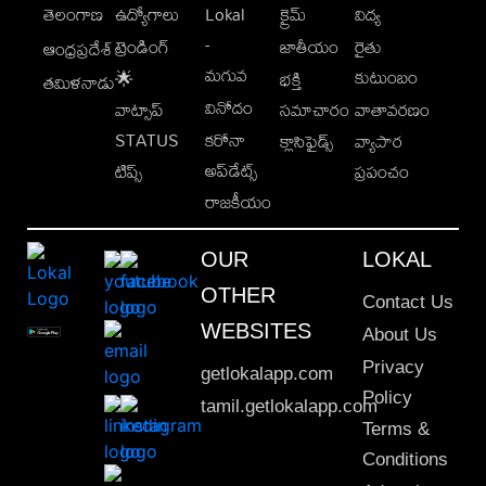
తెలంగాణ
ఉద్యోగాలు
Lokal
క్రైమ్
విద్య
-
ట్రెండింగ్
జాతీయం
రైతు
ఆంధ్రప్రదేశ్
మగువ
కుటుంబం
🌟
భక్తి
తమిళనాడు
వినోదం
వాట్సాప్
సమాచారం
వాతావరణం
STATUS
కరోనా
క్లాసిఫైడ్స్
వ్యాపార
అప్‌డేట్స్
టిప్స్
ప్రపంచం
రాజకీయం
OUR
LOKAL
OTHER
Contact Us
WEBSITES
About Us
Privacy
getlokalapp.com
Policy
tamil.getlokalapp.com
Terms &
Conditions