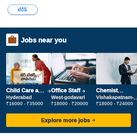
టీడీపీ
Jobs near you
Child Care and
Office Staff
Chemist
Patient care
Production
Hyderabad
West-godavari
Vishakapatnam-
new
Executive
₹16000 - ₹35000
₹18000 - ₹20000
₹18000 - ₹24000
Explore more jobs