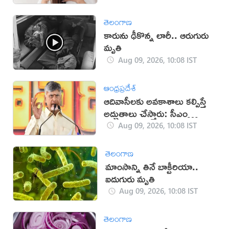
తెలంగాణ
కారును ఢీకొన్న లారీ.. ఆరుగురు
మృతి
Aug 09, 2026, 10:08 IST
ఆంధ్రప్రదేశ్
ఆదివాసీలకు అవకాశాలు కల్పిస్తే
అద్భుతాలు చేస్తారు: సీఎం
చంద్రబాబు
Aug 09, 2026, 10:08 IST
తెలంగాణ
మాంసాన్ని తినే బాక్టీరియా..
ఐదుగురు మృతి
Aug 09, 2026, 10:08 IST
తెలంగాణ