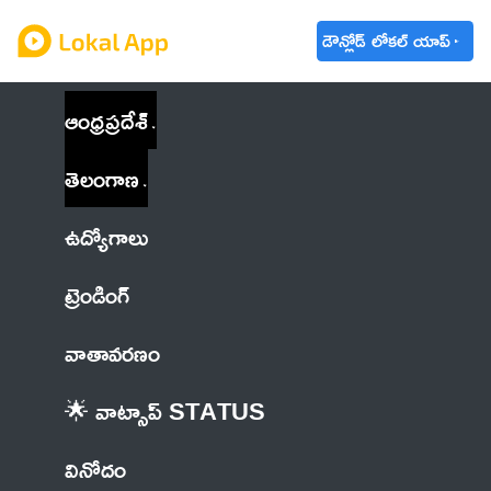
డౌన్లోడ్ లోకల్ యాప్
ఆంధ్రప్రదేశ్
తెలంగాణ
ఉద్యోగాలు
ట్రెండింగ్
వాతావరణం
🌟 వాట్సాప్ STATUS
వినోదం