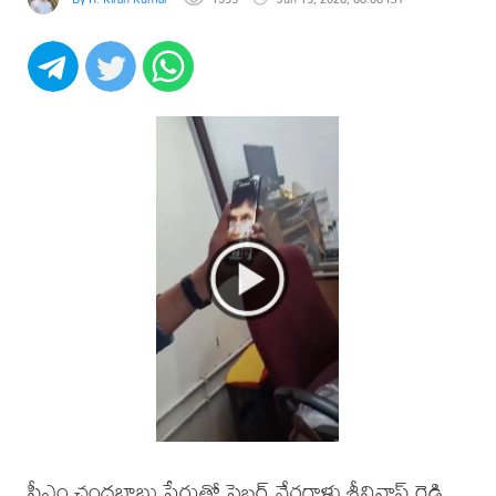
సీఎం చంద్రబాబు పేరుతో సైబర్ నేరగాళ్లు శ్రీనివాస్ రెడ్డి