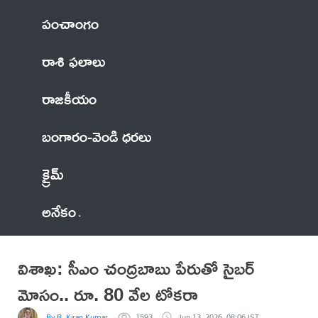
పంచాంగం
రాశి ఫలాలు
రాజకీయం
బంగారం-వెండి ధరలు
క్రైమ్
అనేకం
విశాఖ: సీఎం చంద్రబాబు పేరుతో సైబర్
మోసం.. రూ. 80 వేల టోకరా
By R. Kiran Kumar
1593
Jun 13, 2026, 08:06 IST