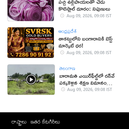
పచ్చి ఉల్లిపాయలతో చెడు
కొలెస్ట్రాల్ దూరం: నిపుణులు
Aug 09, 2026, 09:08 IST
ఆంధ్రప్రదేశ్
తాకట్టులోని బంగారానికి బెస్ట్
మార్కెట్ ధర!
Aug 09, 2026, 09:08 IST
తెలంగాణ
బారామతి ఎయిర్‌ఫీల్డ్‌లో రన్‌వే
పక్కకెళ్లిన శిక్షణ విమానం
(వీడియో)
Aug 09, 2026, 09:08 IST
రాష్ట్రాలు
ఇతర కేటగిరీలు