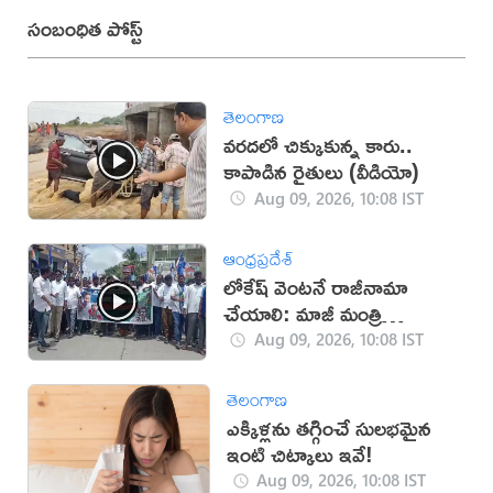
సంబంధిత పోస్ట్
తెలంగాణ
వరదలో చిక్కుకున్న కారు..
కాపాడిన రైతులు (వీడియో)
Aug 09, 2026, 10:08 IST
ఆంధ్రప్రదేశ్
లోకేష్ వెంట‌నే రాజీనామా
చేయాలి: మాజీ మంత్రి
ఉషాశ్రీచరణ్
Aug 09, 2026, 10:08 IST
తెలంగాణ
ఎక్కిళ్లను తగ్గించే సులభమైన
ఇంటి చిట్కాలు ఇవే!
Aug 09, 2026, 10:08 IST