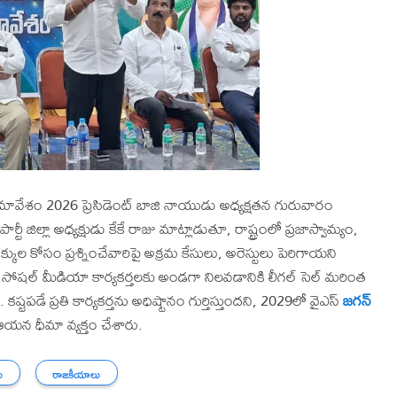
యి సమావేశం 2026 ప్రెసిడెంట్ బాజి నాయుడు అధ్యక్షతన గురువారం
 జిల్లా అధ్యక్షుడు కేకే రాజు మాట్లాడుతూ, రాష్ట్రంలో ప్రజాస్వామ్యం,
ుల కోసం ప్రశ్నించేవారిపై అక్రమ కేసులు, అరెస్టులు పెరిగాయని
ు, సోషల్ మీడియా కార్యకర్తలకు అండగా నిలవడానికి లీగల్ సెల్ మరింత
పడే ప్రతి కార్యకర్తను అధిష్టానం గుర్తిస్తుందని, 2029లో వైఎస్
జగన్
ఆయన ధీమా వ్యక్తం చేశారు.
ు
రాజకీయాలు