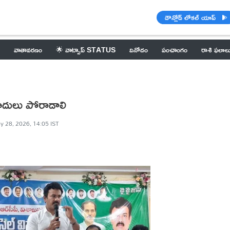
డౌన్లోడ్ లోకల్ యాప్
వాతావరణం
🌟 వాట్సాప్ STATUS
వినోదం
పంచాంగం
రాశి ఫలాల
ాదులు పోరాడాలి
y 28, 2026, 14:05 IST