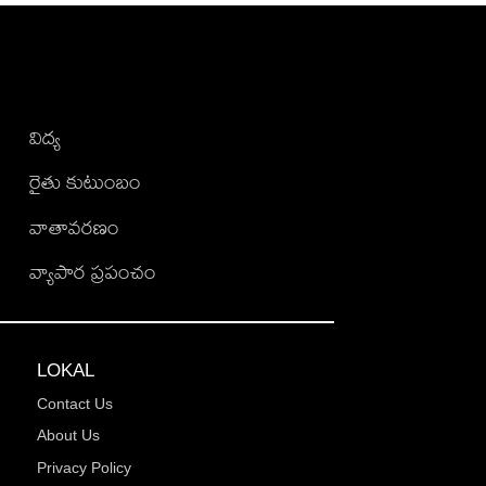
విద్య
రైతు కుటుంబం
వాతావరణం
వ్యాపార ప్రపంచం
LOKAL
Contact Us
About Us
Privacy Policy