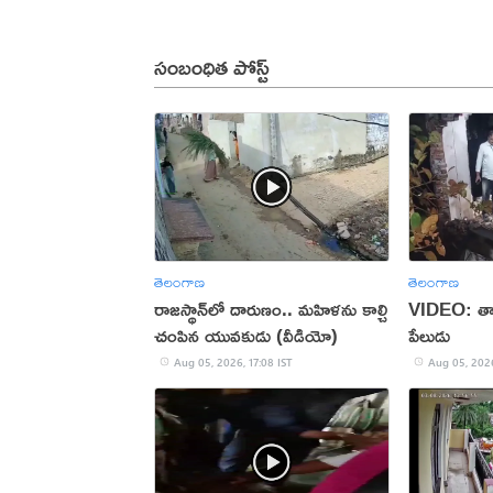
సంబంధిత పోస్ట్
తెలంగాణ
తెలంగాణ
రాజస్థాన్‌లో దారుణం.. మహిళను కాల్చి
VIDEO: తాళ
చంపిన యువకుడు (వీడియో)
పేలుడు
Aug 05, 2026, 17:08 IST
Aug 05, 2026