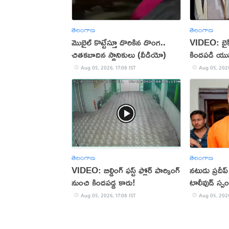
తెలంగాణ
తెలంగాణ
మొబైల్ కొట్టేస్తూ దొరికిన దొంగ..
VIDEO: బైక్‌న
చితకబాదిన స్థానికులు (వీడియో)
కిందపడి యు
Aug 05, 2026, 17:08 IST
Aug 05, 2026
తెలంగాణ
తెలంగాణ
VIDEO: బిల్డింగ్ ఫస్ట్ ఫ్లోర్ పార్కింగ్
నటుడు ప్రదీ
నుంచి కిందపడ్డ కారు!
టాలీవుడ్ స్ప
Aug 05, 2026, 17:08 IST
Aug 05, 2026