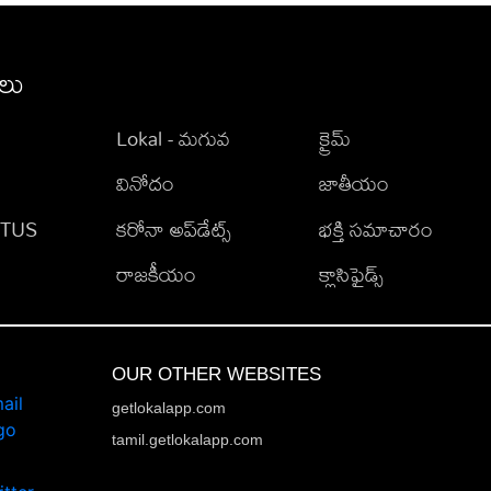
ీలు
Lokal - మగువ
క్రైమ్
వినోదం
జాతీయం
TATUS
కరోనా అప్‌డేట్స్
భక్తి సమాచారం
రాజకీయం
క్లాసిఫైడ్స్
OUR OTHER WEBSITES
getlokalapp.com
tamil.getlokalapp.com