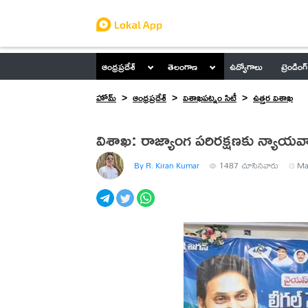
ఆంధ్రప్రదేశ్
తెలంగాణ
ఉద్యోగాలు
ట్రెండింగ్
హోమ్
ఆంధ్రప్రదేశ్
విశాఖపట్నం సిటీ
ఉత్తర విశాఖ
విశాఖ: రాజ్యాంగ పరిరక్షణకు న్యాయవ
By R. Kiran Kumar
1487
చూసినవారు
Ma