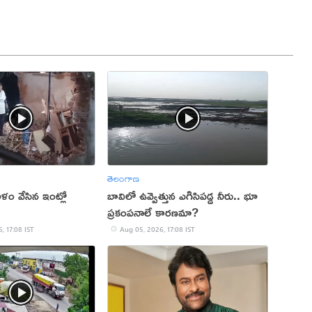
తెలంగాణ
ం వేసిన ఇంట్లో
బావిలో ఉవ్వెత్తున ఎగిసిపడ్డ నీరు.. భూ
ప్రకంపనాలే కారణమా?
, 17:08 IST
Aug 05, 2026, 17:08 IST