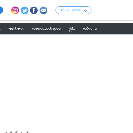
Telugu తెలుగు
ు
రాజకీయం
బంగారం-వెండి ధరలు
క్రైమ్
అనేకం