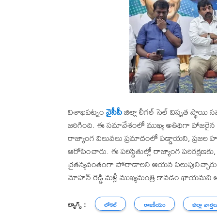
విశాఖపట్నం
వైసీపీ
జిల్లా లీగల్ సెల్ విస్తృత స్థా
జరిగింది. ఈ సమావేశంలో ముఖ్య అతిథిగా హాజరైన పార్టీ
రాజ్యాంగ విలువలు ప్రమాదంలో పడ్డాయని, ప్రజల హక్క
ఆరోపించారు. ఈ పరిస్థితుల్లో రాజ్యాంగ పరిరక్షణక
చైతన్యవంతంగా పోరాడాలని ఆయన పిలుపునిచ్చారు. కష్ట
మోహన్ రెడ్డి మళ్లీ ముఖ్యమంత్రి కావడం ఖాయమని 
ట్యాగ్స్ :
లోకల్
రాజకీయం
జిల్లా వార్తల