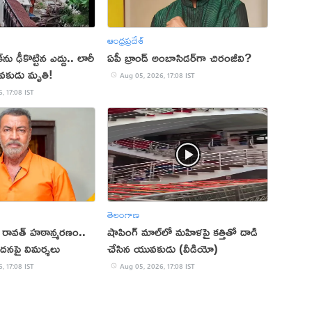
ఆంధ్రప్రదేశ్
ు ఢీకొట్టిన ఎద్దు.. లారీ
ఏపీ బ్రాండ్ అంబాసిడర్‌గా చిరంజీవి?
వకుడు మృతి!
Aug 05, 2026, 17:08 IST
, 17:08 IST
తెలంగాణ
ప్ రావత్ హఠాన్మరణం..
షాపింగ్ మాల్‌లో మహిళపై కత్తితో దాడి
ందనపై విమర్శలు
చేసిన యువకుడు (వీడియో)
, 17:08 IST
Aug 05, 2026, 17:08 IST