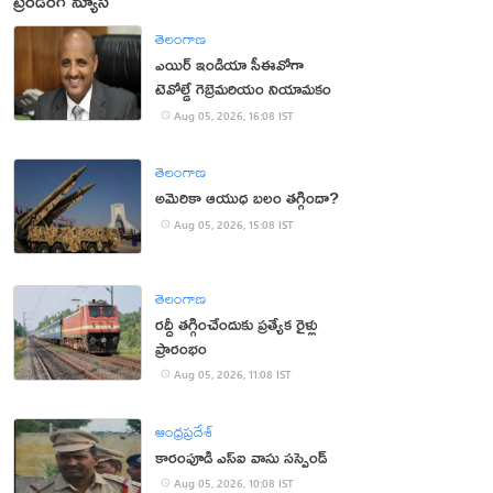
ట్రెండింగ్ న్యూస్
తెలంగాణ
ఎయిర్ ఇండియా సీఈవోగా
టెవోల్డే గెబ్రెమరియం నియామకం
Aug 05, 2026, 16:08 IST
తెలంగాణ
అమెరికా ఆయుధ బలం తగ్గిందా?
Aug 05, 2026, 15:08 IST
తెలంగాణ
రద్దీ తగ్గించేందుకు ప్రత్యేక రైళ్లు
ప్రారంభం
Aug 05, 2026, 11:08 IST
ఆంధ్రప్రదేశ్
కారంపూడి ఎస్ఐ వాసు స‌స్పెండ్‌
Aug 05, 2026, 10:08 IST