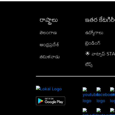
రాష్ట్రాలు
ఇతర కేటగిర
తెలంగాణ
ఉద్యోగాలు
ట్రెండింగ్
ఆంధ్రప్రదేశ్
🌟 వాట్సాప్ S
తమిళనాడు
టిప్స్