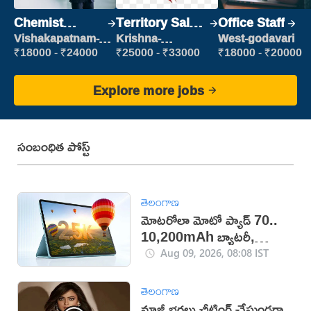
Chemist
Territory Sales
Office Staff
Production
Manager
Vishakapatnam-
Krishna-
West-godavari
new
vijayawada
Executive
₹18000 - ₹24000
₹25000 - ₹33000
₹18000 - ₹20000
Explore more jobs
సంబంధిత పోస్ట్
తెలంగాణ
మోటరోలా మోటో ప్యాడ్ 70..
10,200mAh బ్యాటరీ,
5Gతో కొత్త టాబ్లెట్ విడుదల
Aug 09, 2026, 08:08 IST
తెలంగాణ
మాజీ భర్తలు ఛీటింగ్ చేస్తుండగా