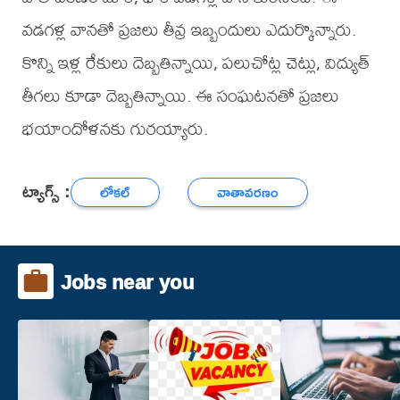
వడగళ్ల వానతో ప్రజలు తీవ్ర ఇబ్బందులు ఎదుర్కొన్నారు.
కొన్ని ఇళ్ల రేకులు దెబ్బతిన్నాయి, పలుచోట్ల చెట్లు, విద్యుత్
తీగలు కూడా దెబ్బతిన్నాయి. ఈ సంఘటనతో ప్రజలు
భయాందోళనకు గురయ్యారు.
ట్యాగ్స్ :
లోకల్
వాతావరణం
Jobs near you