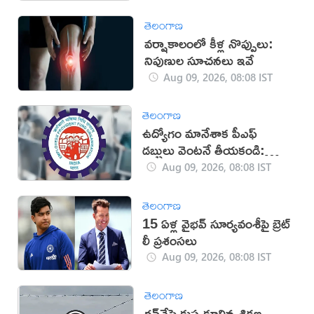
తెలంగాణ
వర్షాకాలంలో కీళ్ల నొప్పులు:
నిపుణుల సూచనలు ఇవే
Aug 09, 2026, 08:08 IST
తెలంగాణ
ఉద్యోగం మానేశాక పీఎఫ్
డబ్బులు వెంటనే తీయకండి:
నిపుణులు
Aug 09, 2026, 08:08 IST
తెలంగాణ
15 ఏళ్ల వైభవ్ సూర్యవంశీపై బ్రెట్
లీ ప్రశంసలు
Aug 09, 2026, 08:08 IST
తెలంగాణ
రన్‌వేపై కుప్పకూలిన శిక్షణ