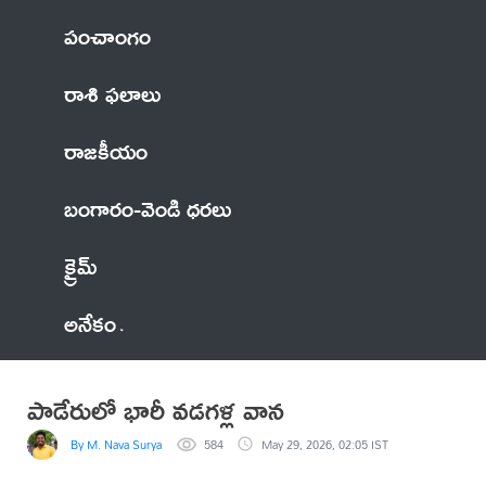
పంచాంగం
రాశి ఫలాలు
రాజకీయం
బంగారం-వెండి ధరలు
క్రైమ్
అనేకం
పాడేరులో భారీ వడగళ్ల వాన
By M. Nava Surya
584
May 29, 2026, 02:05 IST