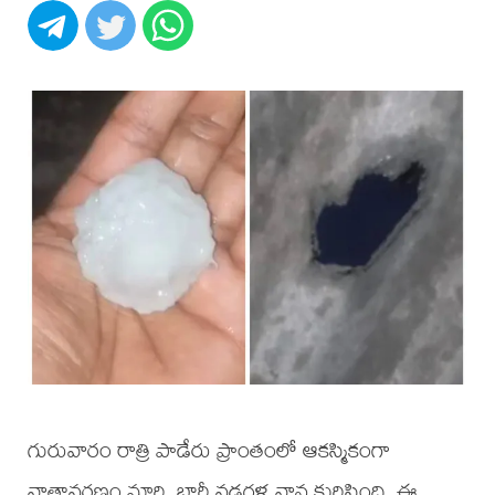
గురువారం రాత్రి పాడేరు ప్రాంతంలో ఆకస్మికంగా
వాతావరణం మారి, భారీ వడగళ్ల వాన కురిసింది. ఈ