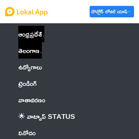
డౌన్లోడ్ లోకల్ యాప్
ఆంధ్రప్రదేశ్
తెలంగాణ
ఉద్యోగాలు
ట్రెండింగ్
వాతావరణం
🌟 వాట్సాప్ STATUS
వినోదం