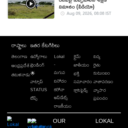
విమానం (వీడియో)
Aug 09, 2026, 08:08 IST
రాష్ట్రాలు
ఇతర కేటగిరీలు
తెలంగాణ
ఉద్యోగాలు
Lokal
క్రైమ్
విద్య
-
ట్రెండింగ్
జాతీయం
రైతు
ఆంధ్రప్రదేశ్
మగువ
కుటుంబం
🌟
భక్తి
తమిళనాడు
వినోదం
వాట్సాప్
సమాచారం
వాతావరణం
STATUS
కరోనా
క్లాసిఫైడ్స్
వ్యాపార
అప్‌డేట్స్
టిప్స్
ప్రపంచం
రాజకీయం
OUR
LOKAL