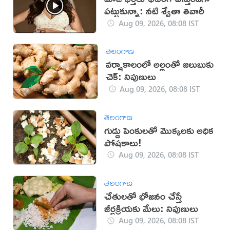
పట్టుకున్నా: నటి శ్వేతా తివారీ
Aug 09, 2026, 08:08 IST
తెలంగాణ
వర్షాకాలంలో అల్లంతో జలుబుకు
చెక్: నిపుణులు
Aug 09, 2026, 08:08 IST
తెలంగాణ
గుడ్డు పెంకులతో మొక్కలకు అధిక
పోషకాలు!
Aug 09, 2026, 08:08 IST
తెలంగాణ
చేతులతో భోజనం చేస్తే
జీర్ణక్రియకు మేలు: నిపుణులు
Aug 09, 2026, 08:08 IST