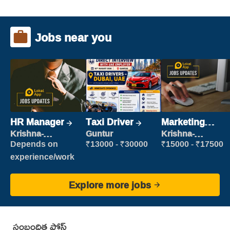
Jobs near you
HR Manager
Taxi Driver
Marketing
Executive
Krishna-
Guntur
Krishna-
vijayawada
vijayawada
Depends on
₹13000 - ₹30000
₹15000 - ₹17500
experience/work
Explore more jobs
సంబంధిత పోస్ట్