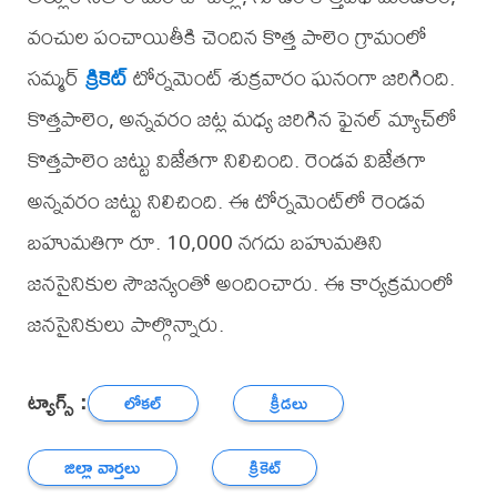
వంచుల పంచాయితీకి చెందిన కొత్త పాలెం గ్రామంలో
సమ్మర్
క్రికెట్
టోర్నమెంట్ శుక్రవారం ఘనంగా జరిగింది.
కొత్తపాలెం, అన్నవరం జట్ల మధ్య జరిగిన ఫైనల్ మ్యాచ్‌లో
కొత్తపాలెం జట్టు విజేతగా నిలిచింది. రెండవ విజేతగా
అన్నవరం జట్టు నిలిచింది. ఈ టోర్నమెంట్‌లో రెండవ
బహుమతిగా రూ. 10,000 నగదు బహుమతిని
జనసైనికుల సౌజన్యంతో అందించారు. ఈ కార్యక్రమంలో
జనసైనికులు పాల్గొన్నారు.
ట్యాగ్స్ :
లోకల్
క్రీడలు
జిల్లా వార్తలు
క్రికెట్