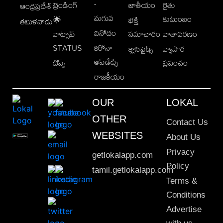
-
ట్రెండింగ్
జాతీయం
రైతు
ఆంధ్రప్రదేశ్
మగువ
కుటుంబం
🌟
భక్తి
తమిళనాడు
వినోదం
వాట్సాప్
సమాచారం
వాతావరణం
STATUS
కరోనా
క్లాసిఫైడ్స్
వ్యాపార
అప్‌డేట్స్
టిప్స్
ప్రపంచం
రాజకీయం
OUR
LOKAL
OTHER
Contact Us
WEBSITES
About Us
Privacy
getlokalapp.com
Policy
tamil.getlokalapp.com
Terms &
Conditions
Advertise