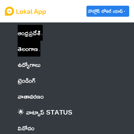
డౌన్లోడ్ లోకల్ యాప్
ఆంధ్రప్రదేశ్
తెలంగాణ
ఉద్యోగాలు
ట్రెండింగ్
వాతావరణం
🌟 వాట్సాప్ STATUS
వినోదం