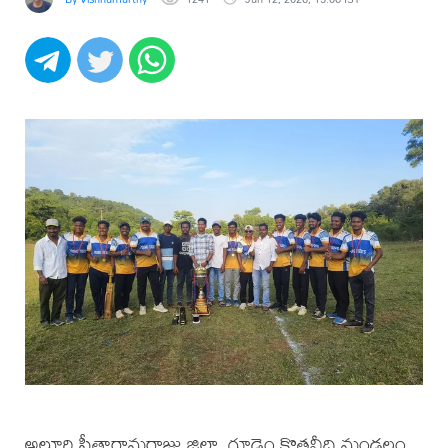
అల్లూరి సీతారామరాజు జిల్లా, గూడెం కొత్తవీధి మండలం,