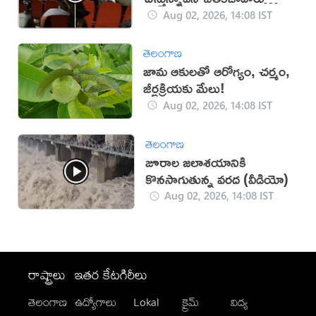
(వీడియో)
Aug 02, 2026, 14:08 IST
తెలంగాణ
జామ ఆకులతో ఆరోగ్యం, చర్మం,
జీర్ణక్రియకు మేలు!
Aug 02, 2026, 14:08 IST
తెలంగాణ
జూరాల జలాశయానికి
కొనసాగుతున్న వరద (వీడియో)
Aug 02, 2026, 14:08 IST
రాష్ట్రాలు
ఇతర కేటగిరీలు
తెలంగాణ
ఉద్యోగాలు
Lokal
క్రైమ్
విద్య