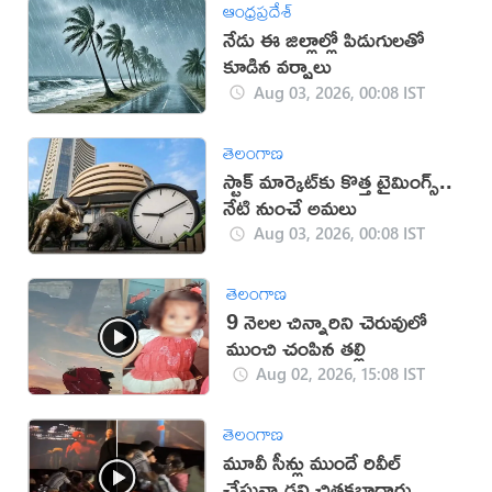
ఆంధ్రప్రదేశ్
నేడు ఈ జిల్లాల్లో పిడుగులతో
కూడిన వర్షాలు
Aug 03, 2026, 00:08 IST
తెలంగాణ
స్టాక్ మార్కెట్‌కు కొత్త టైమింగ్స్..
నేటి నుంచే అమలు
Aug 03, 2026, 00:08 IST
తెలంగాణ
9 నెలల చిన్నారిని చెరువులో
ముంచి చంపిన తల్లి
Aug 02, 2026, 15:08 IST
తెలంగాణ
మూవీ సీన్లు ముందే రివీల్
చేస్తున్నాడని చితకబాదారు