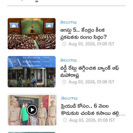
తెలంగాణ
ఆగస్టు 5.. కేంద్రం కీలక
ప్రకటనకు రంగం సిద్ధం?
Aug 03, 2026, 01:08 IST
తెలంగాణ
వడ్డీ రేట్లు తగ్గించిన బ్యాంక్ ఆఫ్
మహారాష్ట్ర
Aug 03, 2026, 01:08 IST
తెలంగాణ
ప్రియుడి కోసం.. 6 నెలల
కొడుకుని చంపిన కసాయి తల్లి
(వీడియో)
Aug 03, 2026, 01:08 IST