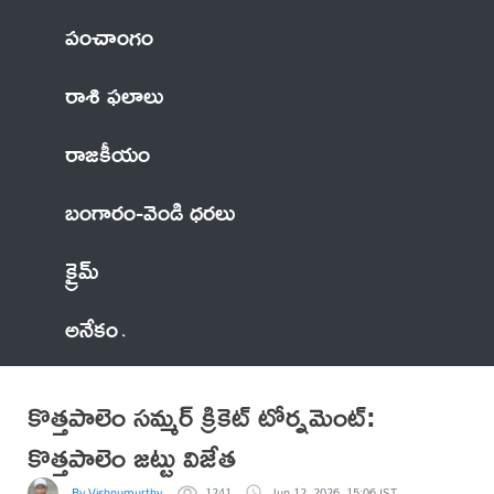
పంచాంగం
రాశి ఫలాలు
రాజకీయం
బంగారం-వెండి ధరలు
క్రైమ్
అనేకం
కొత్తపాలెం సమ్మర్ క్రికెట్ టోర్నమెంట్:
కొత్తపాలెం జట్టు విజేత
By Vishnumurthy
1241
Jun 12, 2026, 15:06 IST