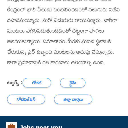
కేంద్రంలో భారీ పేలుడు సంభవించడంతో నలుగురు సజీవ
దహనమయ్యారు. మరో ఏడుగురు గాయపడ్డారు. భారీగా
మంటలు ఎగిసిపడుతుండడంతో దట్టంగా పొగలు
అలముకున్నాయి. సమాచారం మేరకు ఘటన స్థలానికి
చేరుకున్న ఫైర్ సిబ్బంది మంటలను అదుపు చేస్తున్నారు.
కాగా ప్రమాదానికి గల కారణాలు తెలియాల్సి ఉంది.
ట్యాగ్స్ :
లోకల్
క్రైమ్
నోటిఫికేషన్
జిల్లా వార్తలు
Jobs near you