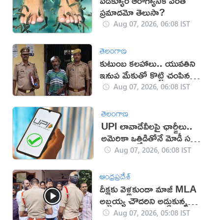
పెడిక్యూర్ ఆరోగ్యానికి ఎంత
ప్రమాదమో తెలుసా?
Aug 07, 2026, 06:08 IST
తెలంగాణ
కుటుంబ కలహాలు.. యువతిని
ఇనుప మేకుతో కొట్టి చంపిన
తండ్రి
Aug 07, 2026, 06:08 IST
తెలంగాణ
UPI లావాదేవీలపై ఛార్జీలు..
అమెరికా ఒత్తిడితోనే మోడీ సర్కార్‌
నిర్ణయం?
Aug 07, 2026, 06:08 IST
ఆంధ్రప్రదేశ్
దీక్షకు వెళ్లకుండా మాజీ MLA
అబ్బ‌య్య చౌద‌రిని అడ్డుకున్న
పోలీసులు (వీడియో)
Aug 07, 2026, 05:08 IST