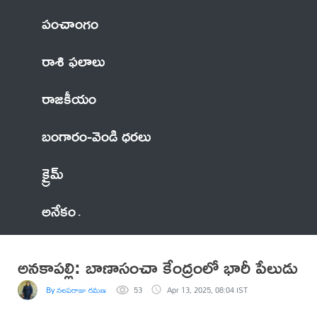
పంచాంగం
రాశి ఫలాలు
రాజకీయం
బంగారం-వెండి ధరలు
క్రైమ్
అనేకం
అనకాపల్లి: బాణాసంచా కేంద్రంలో భారీ పేలుడు
By నలపరాజు రమణ
53
Apr 13, 2025, 08:04 IST