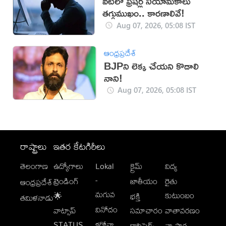
ఐటీలో ఫ్రెషర్ల నియామకాలు
తగ్గుముఖం.. కారణాలివే!
Aug 07, 2026, 05:08 IST
ఆంధ్రప్రదేశ్
BJPని లెక్క చేయని కొడాలి
నాని!
Aug 07, 2026, 05:08 IST
రాష్ట్రాలు
ఇతర కేటగిరీలు
తెలంగాణ
ఉద్యోగాలు
Lokal
క్రైమ్
విద్య
-
ట్రెండింగ్
జాతీయం
రైతు
ఆంధ్రప్రదేశ్
మగువ
కుటుంబం
🌟
భక్తి
తమిళనాడు
వినోదం
వాట్సాప్
సమాచారం
వాతావరణం
STATUS
కరోనా
క్లాసిఫైడ్స్
వ్యాపార