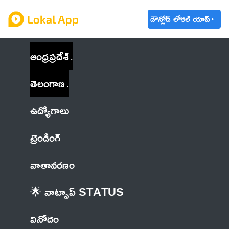
డౌన్లోడ్ లోకల్ యాప్
ఆంధ్రప్రదేశ్
తెలంగాణ
ఉద్యోగాలు
ట్రెండింగ్
వాతావరణం
🌟 వాట్సాప్ STATUS
వినోదం