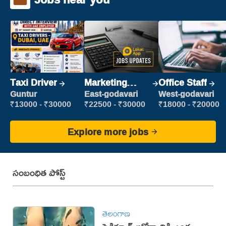
Taxi Driver
Marketing
Office Staff
Executive
Guntur
East-godavari
West-godavari
₹13000 - ₹30000
₹22500 - ₹30000
₹18000 - ₹20000
Explore more jobs
సంబంధిత పోస్ట్
తెలంగాణ