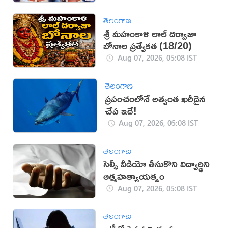
తెలంగాణ
శ్రీ మహంకాళి లాల్ దర్వాజా
బోనాల ప్రత్యేకత (18/20)
Aug 07, 2026, 05:08 IST
తెలంగాణ
ప్రపంచంలోనే అత్యంత ఖరీదైన
చేప ఇదే!
Aug 07, 2026, 05:08 IST
తెలంగాణ
సెల్ఫీ వీడియో తీసుకొని విద్యార్థిని
ఆత్మహత్యాయత్నం
Aug 07, 2026, 05:08 IST
తెలంగాణ