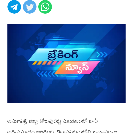
అనకాపల్లి జిల్లా కోటవురట్ల మండలంలో భారీ
అగ్నిప్రమాదం జరిగింది. కైలాసపట్నంలోని బాణాసంచా