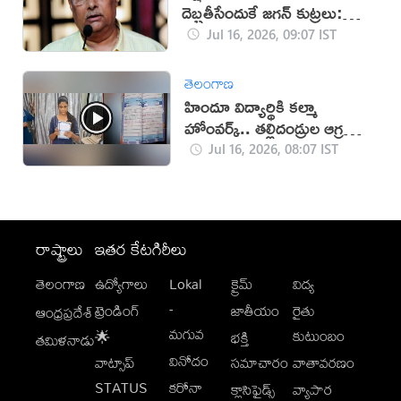
దెబ్బతీసేందుకే జగన్ కుట్రలు:
యనమల
Jul 16, 2026, 09:07 IST
తెలంగాణ
హిందూ విద్యార్థికి కల్మా
హోంవర్క్.. తల్లిదండ్రుల ఆగ్రహం
(వీడియో)
Jul 16, 2026, 08:07 IST
రాష్ట్రాలు
ఇతర కేటగిరీలు
తెలంగాణ
ఉద్యోగాలు
Lokal
క్రైమ్
విద్య
-
ట్రెండింగ్
జాతీయం
రైతు
ఆంధ్రప్రదేశ్
మగువ
కుటుంబం
🌟
భక్తి
తమిళనాడు
వినోదం
వాట్సాప్
సమాచారం
వాతావరణం
STATUS
కరోనా
క్లాసిఫైడ్స్
వ్యాపార