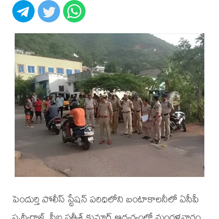
పెందుర్తి పోలీస్ స్టేషన్ పరిధిలోని బంటాకాలనీలో ఏసీపీ
పృథ్వీరాజ్, సీఐ సతీశ్ కుమార్ ఆధ్వర్యంలో మంగళవారం