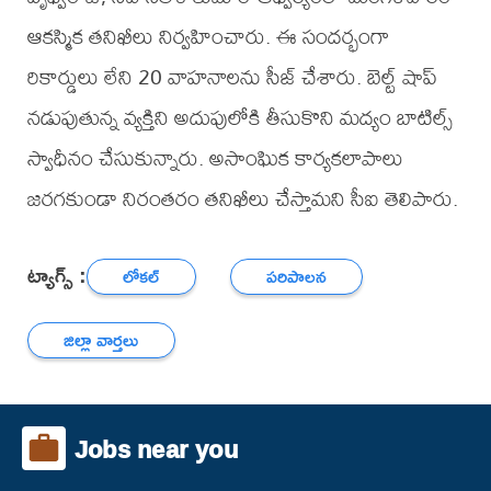
ఆకస్మిక తనిఖీలు నిర్వహించారు. ఈ సందర్భంగా
రికార్డులు లేని 20 వాహనాలను సీజ్ చేశారు. బెల్ట్ షాప్
నడుపుతున్న వ్యక్తిని అదుపులోకి తీసుకొని మద్యం బాటిల్స్
స్వాధీనం చేసుకున్నారు. అసాంఘిక కార్యకలాపాలు
జరగకుండా నిరంతరం తనిఖీలు చేస్తామని సీఐ తెలిపారు.
ట్యాగ్స్ :
లోకల్
పరిపాలన
జిల్లా వార్తలు
Jobs near you