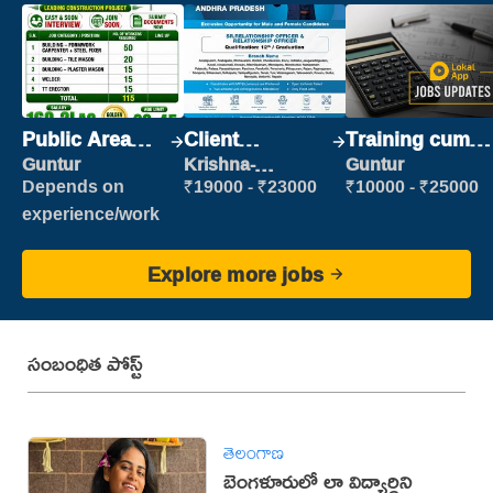
Public Area
Client
Training cum
Cleaner
Relationship
Placement
Guntur
Krishna-
Guntur
vijayawada
Executive
Depends on
₹19000 - ₹23000
₹10000 - ₹25000
experience/work
Explore more jobs
సంబంధిత పోస్ట్
తెలంగాణ
బెంగళూరులో లా విద్యార్థిని