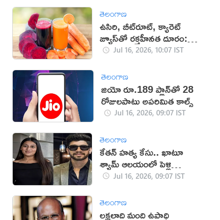
తెలంగాణ
ఉసిరి, బీట్‌రూట్, క్యారెట్
జ్యూస్‌తో రక్తహీనత దూరం:
నిపుణులు
Jul 16, 2026, 10:07 IST
తెలంగాణ
జియో రూ.189 ప్లాన్‌తో 28
రోజులపాటు అపరిమిత కాల్స్
Jul 16, 2026, 09:07 IST
తెలంగాణ
కేతన్ హత్య కేసు.. ఖాటూ
శ్యామ్ ఆలయంలో పెళ్లి
చేసుకున్న సియా, చేతన్‌!
Jul 16, 2026, 09:07 IST
తెలంగాణ
లక్షలాది మంది ఉపాధి