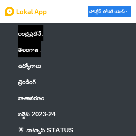
డౌన్లోడ్ లోకల్ యాప్
ఆంధ్రప్రదేశ్
తెలంగాణ
ఉద్యోగాలు
ట్రెండింగ్
వాతావరణం
బడ్జెట్ 2023-24
🌟 వాట్సాప్ STATUS