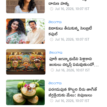
దారుణ హత్య
Jul 16, 2026, 10:07 IST
తెలంగాణ
విడాకులు తీసుకున్న సెలబ్రిటీ
కపుల్
Jul 16, 2026, 10:07 IST
తెలంగాణ
పూరీ జగన్నాథుడిని పెళ్లికాని
జంటలు దర్శిస్తే ఏమవుతుందో
తెలుసా?
Jul 16, 2026, 10:07 IST
తెలంగాణ
పరగడుపున కొబ్బరి నీరు తాగితే
జీర్ణక్రియకు మేలు: నిపుణులు
Jul 16, 2026, 10:07 IST