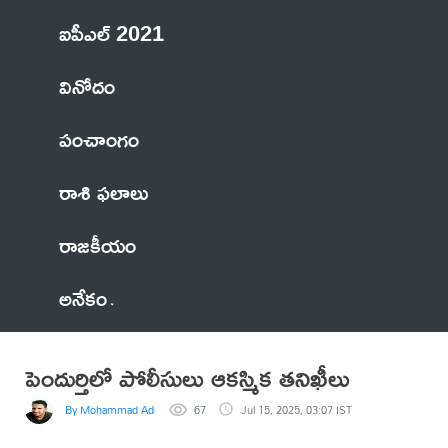
ఐపీఎల్ 2021
వినోదం
పంచాంగం
రాశి ఫలాలు
రాజకీయం
అనేకం
పెందుర్తిలో పోలీసులు ఆకస్మిక తనిఖీలు
By Mohammad Adil Anwar
67
Jul 15, 2025, 03:07 IST