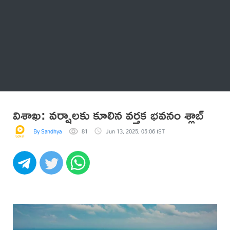
Thatstelugu
బిగ్ బాస్
అనేకం
విశాఖ: వర్షాలకు కూలిన వర్తక భవనం శ్లాబ్
By Sandhya
81
Jun 13, 2025, 05:06 IST