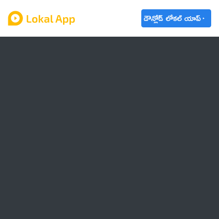
డౌన్లోడ్ లోకల్ యాప్
ఆంధ్రప్రదేశ్
తెలంగాణ
ఉద్యోగాలు
ట్రెండింగ్
వాతావరణం
బడ్జెట్ 2023-24
🌟 వాట్సాప్ STATUS