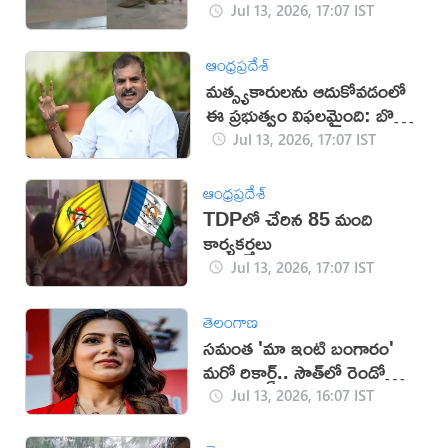
Jul 13, 2026, 17:07 IST
ఆంధ్రప్రదేశ్
మత్స్యకారులను ఆదుకోవడంలో
ఈ ప్రభుత్వం విఫలమైంది: బొత్స
సత్యనారాయణ
Jul 13, 2026, 17:07 IST
ఆంధ్రప్రదేశ్
TDPలో చేరిన 85 మంది
కార్యకర్తలు
Jul 13, 2026, 17:07 IST
తెలంగాణ
సమంత 'మా ఇంటి బంగారం'
మరో రికార్డ్.. సౌత్‌లో రెండో
స్థానం!
Jul 13, 2026, 16:07 IST