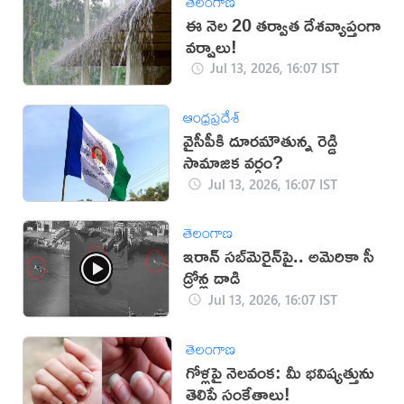
తెలంగాణ
ఈ నెల 20 తర్వాత దేశవ్యాప్తంగా
వర్షాలు!
Jul 13, 2026, 16:07 IST
ఆంధ్రప్రదేశ్
వైసీపీకి దూరమౌతున్న రెడ్డి
సామాజిక వర్గం?
Jul 13, 2026, 16:07 IST
తెలంగాణ
ఇరాన్‌ సబ్‌మెరైన్‌పై.. అమెరికా సీ
డ్రోన్ల దాడి
Jul 13, 2026, 16:07 IST
తెలంగాణ
గోళ్లపై నెలవంక: మీ భవిష్యత్తును
తెలిపే సంకేతాలు!