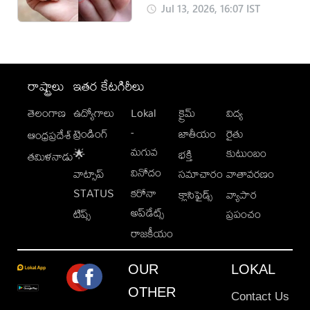
Jul 13, 2026, 16:07 IST
రాష్ట్రాలు
ఇతర కేటగిరీలు
తెలంగాణ
ఉద్యోగాలు
Lokal
క్రైమ్
విద్య
-
ట్రెండింగ్
జాతీయం
రైతు
ఆంధ్రప్రదేశ్
మగువ
కుటుంబం
🌟
భక్తి
తమిళనాడు
వినోదం
వాట్సాప్
సమాచారం
వాతావరణం
STATUS
కరోనా
క్లాసిఫైడ్స్
వ్యాపార
అప్‌డేట్స్
టిప్స్
ప్రపంచం
రాజకీయం
OUR
LOKAL
OTHER
Contact Us