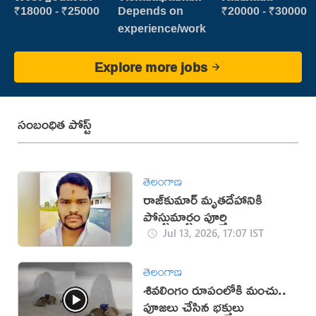
₹18000 - ₹25000
Depends on
₹20000 - ₹30000
experience/work
Explore more jobs
సంబంధిత పోస్ట్
తెలంగాణ
రాజ్‌కుమార్‌ మృతదేహానికి
పోస్టుమార్టం పూర్తి
Jul 13, 2026, 17:07 IST
తెలంగాణ
శివలింగం రూపంలోకి మంచు..
పూజలు చేసిన భక్తులు