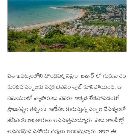
విశాఖపట్నంలోని దొండపర్తి నెహ్రూ బజార్ లో గురువారం
కురిసిన వర్షాలకు వర్తక భవనం శ్లాబ్ కూలిపోయింది. ఆ
సమయంలో వ్యాపారులు ఎవరూ అక్కడ లేకపోవడంతో
ప్రాణనష్టం తప్పింది. ఇటీవల కురుస్తున్న వర్షాల నేపథ్యంలో
జీవీఎంసీ అధికారులు అప్రమత్తమయ్యారు. పలు కాలనీల్లో
అవసరమైన సహాయ చర్యలు అందిస్తున్నారు. కాగా ఈ