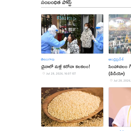
సంబంధిత పోస్ట్
తెలంగాణ
ఆంధ్రప్రదేశ్
చైనాలో మళ్లీ కరోనా కలకలం!
సింహాచలం గిరిప
(వీడియో)
Jul 28, 2026, 16:07 IST
Jul 28, 2026,