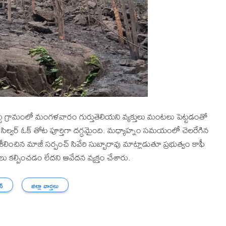
గ్రామంలో మంగళవారం గుర్తుతెలియని వ్యక్తులు మంటలు పెట్టడంతో
సిల్వర్ ఓక్ తోట పూర్తిగా దగ్ధమైంది. మధ్యాహ్నం సమయంలో చెలరేగిన
శీలించిన మాజీ సర్పంచ్ సివేరి సుబ్బారావు మాట్లాడుతూ ప్రభుత్వం కాఫీ
 కల్పించడం లేదని ఆవేదన వ్యక్తం చేశారు.
న్
జిల్లా వార్తలు