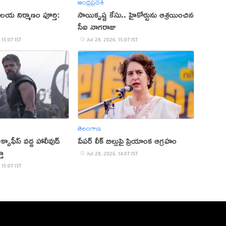
ఆంధ్రప్రదేశ్
లయ నిర్మాణం పూర్తి:
సాయికృష్ణ కేసు.. హైకోర్టును ఆశ్రయించిన
సీఐ నాగరాజు
 15:07 IST
Jul 28, 2026, 15:07 IST
తెలంగాణ
సాఫీస్ వద్ద హాలీవుడ్
పేపర్ లీక్ బిల్లుపై ప్రియాంక ఆగ్రహం
తా
Jul 28, 2026, 14:07 IST
 15:07 IST