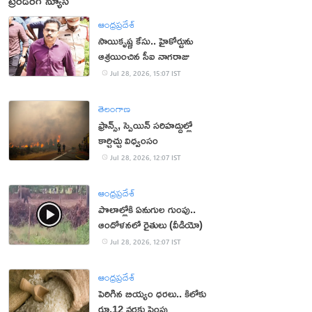
ట్రెండింగ్ న్యూస్
ఆంధ్రప్రదేశ్
సాయికృష్ణ కేసు.. హైకోర్టును
ఆశ్రయించిన సీఐ నాగరాజు
Jul 28, 2026, 15:07 IST
తెలంగాణ
ఫ్రాన్స్, స్పెయిన్ స‌రిహ‌ద్దుల్లో
కార్చిచ్చు విధ్వంసం
Jul 28, 2026, 12:07 IST
ఆంధ్రప్రదేశ్
పొలాల్లోకి ఏనుగుల గుంపు..
ఆందోళనలో రైతులు (వీడియో)
Jul 28, 2026, 12:07 IST
ఆంధ్రప్రదేశ్
పెరిగిన బియ్యం ధరలు.. కిలోకు
రూ.12 వరకు పెంపు