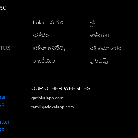
ీలు
Lokal - మగువ
క్రైమ్
వినోదం
జాతీయం
TATUS
కరోనా అప్‌డేట్స్
భక్తి సమాచారం
రాజకీయం
క్లాసిఫైడ్స్
OUR OTHER WEBSITES
getlokalapp.com
tamil.getlokalapp.com