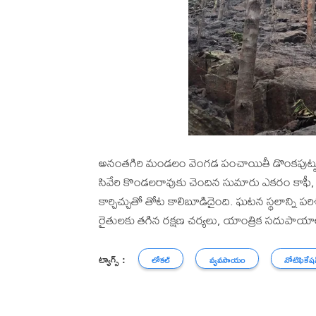
అనంతగిరి మండలం వెంగడ పంచాయితీ డొంకపుట్టు 
సివేరి కొండలరావుకు చెందిన సుమారు ఎకరం కాఫీ, 
కార్చిచ్చుతో తోట కాలిబూడిదైంది. ఘటన స్థలాన్ని పరి
రైతులకు తగిన రక్షణ చర్యలు, యాంత్రిక సదుపాయాలు
ట్యాగ్స్ :
లోకల్
వ్యవసాయం
నోటిఫికేష