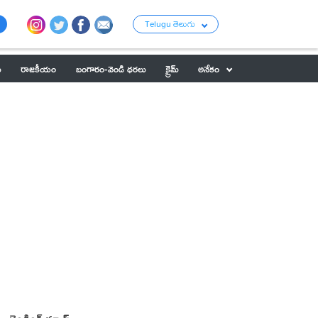
Telugu తెలుగు
ు
రాజకీయం
బంగారం-వెండి ధరలు
క్రైమ్
అనేకం