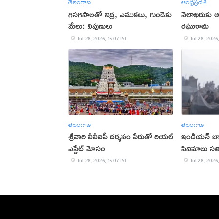
తెలంగాణ
ఆంధ్రప్రదేశ్
గసగసాలతో నిద్ర, ఎముకలు, గుండెకు
నెలాఖరుకు ఆ
మేలు: నిపుణులు
రఘురామ
Jul 28, 2026, 15:07 IST
Jul 28, 2026,
తెలంగాణ
తెలంగాణ
శ్రీవారి వీవీఐపీ దర్శనం పేరుతో రియల్
ఇండియన్ బాక్
ఎస్టేట్ మోసం
సినిమాలు సత్
Jul 28, 2026, 15:07 IST
Jul 28, 2026,