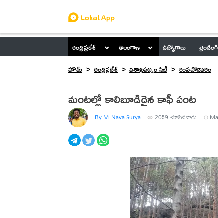
ఆంధ్రప్రదేశ్
తెలంగాణ
ఉద్యోగాలు
ట్రెండింగ్
హోమ్
ఆంధ్రప్రదేశ్
విశాఖపట్నం సిటీ
రంపచోడవరం
మంటల్లో కాలిబూడిదైన కాఫీ పంట
By M. Nava Surya
2059
చూసినవారు
Ma