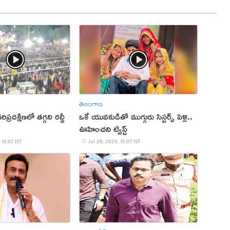
తెలంగాణ
్రదక్షిణలో తగ్గని రద్దీ
ఒకే యువకుడితో ముగ్గురు సిస్టర్స్ పెళ్లి..
ఊహించని ట్విస్ట్
 16:07 IST
Jul 28, 2026, 15:07 IST