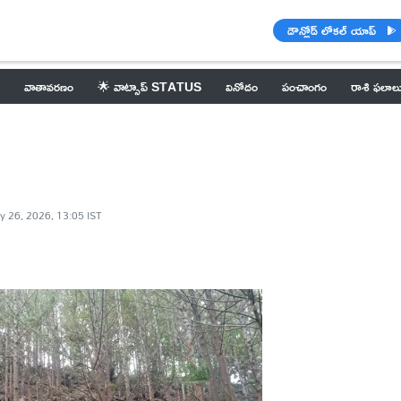
డౌన్లోడ్ లోకల్ యాప్
వాతావరణం
🌟 వాట్సాప్ STATUS
వినోదం
పంచాంగం
రాశి ఫలాల
y 26, 2026, 13:05 IST