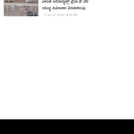
భారత్ సరిహద్దుల్లో చైనా జే-20
యుద్ధ విమానాల మోహరింపు
Jul 27, 2026, 15:07 IST