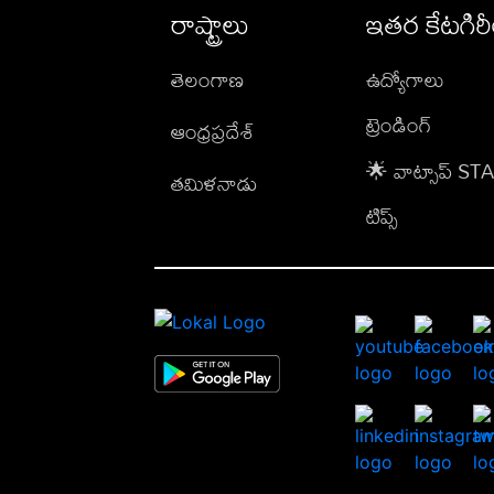
రాష్ట్రాలు
ఇతర కేటగిర
తెలంగాణ
ఉద్యోగాలు
ట్రెండింగ్
ఆంధ్రప్రదేశ్
🌟 వాట్సాప్ S
తమిళనాడు
టిప్స్