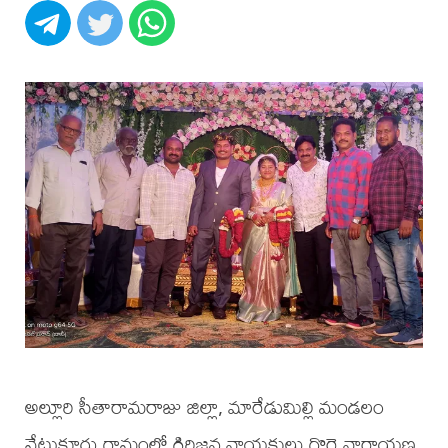
అల్లూరి సీతారామరాజు జిల్లా, మారేడుమిల్లి మండలం
వేటుకూరు గ్రామంలో గిరిజన నాయకులు గొర్లె నారాయణ