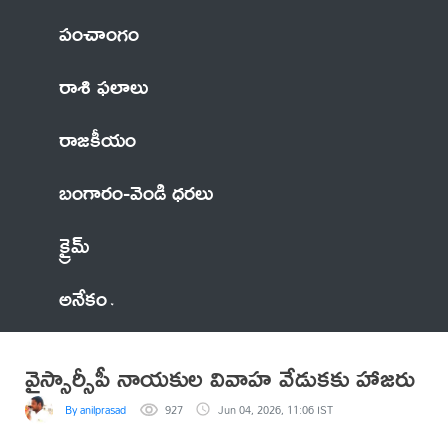
పంచాంగం
రాశి ఫలాలు
రాజకీయం
బంగారం-వెండి ధరలు
క్రైమ్
అనేకం
వైస్సార్సీపీ నాయకుల వివాహ వేడుకకు హాజరు
By anilprasad
927
Jun 04, 2026, 11:06 IST