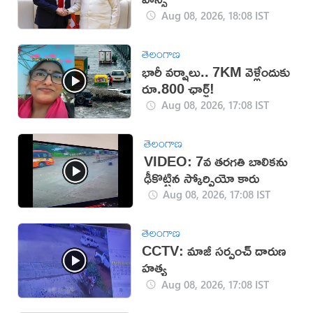
Aug 08, 2026, 18:08 IST
తెలంగాణ
భారీ వర్షాలు.. 7KM వెళ్లేందుకు
రూ.800 ఛార్జ్!
Aug 08, 2026, 17:08 IST
తెలంగాణ
VIDEO: 7వ తరగతి బాలికను
ఢీకొట్టిన స్కోర్పియో కారు
Aug 08, 2026, 17:08 IST
తెలంగాణ
CCTV: మాజీ సర్పంచ్ దారుణ
హత్య
Aug 08, 2026, 17:08 IST