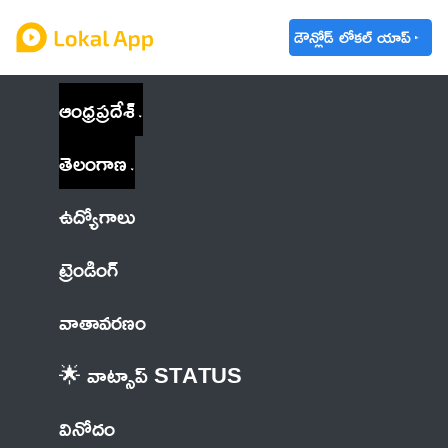
డౌన్లోడ్ లోకల్ యాప్
ఆంధ్రప్రదేశ్
తెలంగాణ
ఉద్యోగాలు
ట్రెండింగ్
వాతావరణం
🌟 వాట్సాప్ STATUS
వినోదం