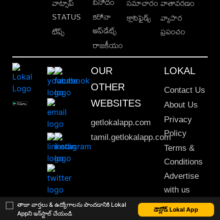
వినోదం
వాట్సాప్
సమాచారం
వాతావరణం
STATUS
కరోనా
క్లాసిఫైడ్స్
వ్యాపార
అప్‌డేట్స్
టిప్స్
ప్రపంచం
రాజకీయం
OUR
LOKAL
OTHER
Contact Us
WEBSITES
About Us
Privacy
getlokalapp.com
Policy
tamil.getlokalapp.com
Terms &
Conditions
Advertise
with us
Sitemap
తాజా వార్తలు & ఉద్యోగాలను పొందడానికి Lokal
డౌన్లోడ్ Lokal App
Appని ఇన్‌స్టాల్ చేయండి
This material may not be published, transmitted, rewritten or redistributed. © 2020 Lokal App. All rights reserved.