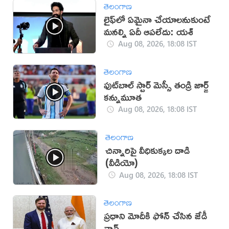
తెలంగాణ
లైఫ్‌లో ఏమైనా చేయాలనుకుంటే
మనల్ని ఏదీ ఆపలేదు: యశ్
Aug 08, 2026, 18:08 IST
తెలంగాణ
ఫుట్‌బాల్ స్టార్ మెస్సీ తండ్రి జార్జ్
కన్నుమూత
Aug 08, 2026, 18:08 IST
తెలంగాణ
చిన్నారిపై వీధికుక్కల దాడి
(వీడియో)
Aug 08, 2026, 18:08 IST
తెలంగాణ
ప్రధాని మోదీకి ఫోన్ చేసిన జేడీ
వాన్స్