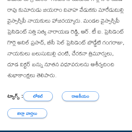
రావు కుమారుడు జయరాం వివాహ వేడుకకు మారేడుమిల్లి
వైస్సార్సీపీ నాయకులు హాజరయ్యారు. మండల వైస్సార్సీపీ
ప్రెసిడెంట్ సత్తి సత్య నారాయణ రెడ్డి, ఆర్. టీ ఐ. ప్రెసిడెంట్
గొర్లె అనిల్ ప్రసాద్, బీసీ సెల్ ప్రెసిడెంట్ బొడ్డేటి గంగరాజు,
నాయకులు బలుసుమిల్లి చంటి, చేరకనా త్రిమూర్తులు,
దూడ విక్టర్ బన్ను నూతన వధూవరులను ఆశీర్వదించి
శుభాకాంక్షలు తెలిపారు.
ట్యాగ్స్ :
లోకల్
రాజకీయం
జిల్లా వార్తలు