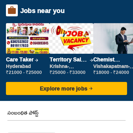
Jobs near you
Care Taker
Territory Sales
Chemist
Manager
Production
Hyderabad
Krishna-
Vishakapatnam-
vijayawada
new
Executive
₹21000 - ₹25000
₹25000 - ₹33000
₹18000 - ₹24000
Explore more jobs
సంబంధిత పోస్ట్