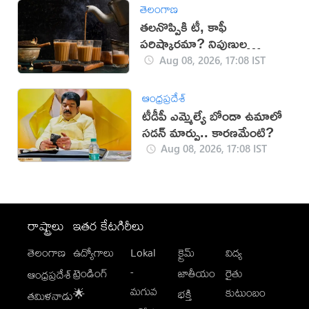
తెలంగాణ
తలనొప్పికి టీ, కాఫీ
పరిష్కారమా? నిపుణుల
సూచనలు ఇవే!
Aug 08, 2026, 17:08 IST
ఆంధ్రప్రదేశ్
టీడీపీ ఎమ్మెల్యే బోండా ఉమాలో
సడన్‌ మార్పు.. కారణమేంటి?
Aug 08, 2026, 17:08 IST
రాష్ట్రాలు
ఇతర కేటగిరీలు
తెలంగాణ
ఉద్యోగాలు
Lokal
క్రైమ్
విద్య
-
ట్రెండింగ్
జాతీయం
రైతు
ఆంధ్రప్రదేశ్
మగువ
కుటుంబం
🌟
భక్తి
తమిళనాడు