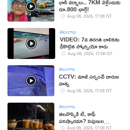
భారీ వర్షాలు.. 7KM వెళ్లేందుకు
రూ.800 ఛార్జ్!
Aug 08, 2026, 17:08 IST
తెలంగాణ
VIDEO: 7వ తరగతి బాలికను
ఢీకొట్టిన స్కోర్పియో కారు
Aug 08, 2026, 17:08 IST
తెలంగాణ
CCTV: మాజీ సర్పంచ్ దారుణ
హత్య
Aug 08, 2026, 17:08 IST
తెలంగాణ
తలనొప్పికి టీ, కాఫీ
పరిష్కారమా? నిపుణుల
సూచనలు ఇవే!
Aug 08, 2026, 17:08 IST