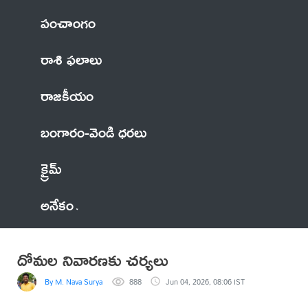
పంచాంగం
రాశి ఫలాలు
రాజకీయం
బంగారం-వెండి ధరలు
క్రైమ్
అనేకం
దోమల నివారణకు చర్యలు
By M. Nava Surya
888
Jun 04, 2026, 08:06 IST