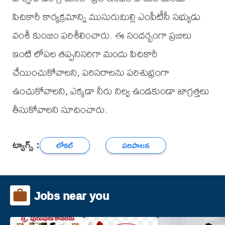
పిచికారీ కార్యక్రమాన్ని ముసురుమిల్లి ఎంపీటీసీ సభ్యుడు
వంశీ కుంజం పరిశీలించారు. ఈ సందర్భంగా ప్రజలు
ఇంటి లోపల తప్పనిసరిగా మందు పిచికారీ
చేయించుకోవాలని, పరిసరాలను పరిశుభ్రంగా
ఉంచుకోవాలని, ఎక్కడా నీరు నిల్వ ఉండకుండా జాగ్రత్తలు
తీసుకోవాలని సూచించారు.
ట్యాగ్స్ :
లోకల్
పరిపాలన
Jobs near you