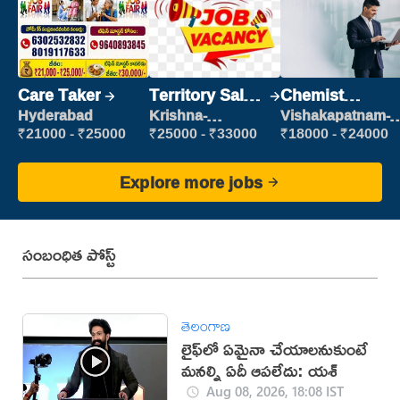
Care Taker
Territory Sales
Chemist
Manager
Production
Hyderabad
Krishna-
Vishakapatnam-
vijayawada
new
Executive
₹21000 - ₹25000
₹25000 - ₹33000
₹18000 - ₹24000
Explore more jobs
సంబంధిత పోస్ట్
తెలంగాణ
లైఫ్‌లో ఏమైనా చేయాలనుకుంటే
మనల్ని ఏదీ ఆపలేదు: యశ్
Aug 08, 2026, 18:08 IST