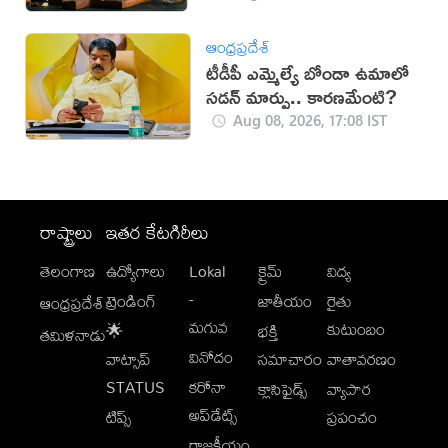
ఆంధ్రప్రదేశ్
టీడీపీ ఎమ్మెల్యే బోండా ఉమాలో
సడన్‌ మార్పు.. కారణమేంటి?
Aug 08, 2026, 17:08 IST
రాష్ట్రాలు
ఇతర కేటగిరీలు
తెలంగాణ
ఉద్యోగాలు
Lokal
క్రైమ్
విద్య
-
ట్రెండింగ్
జాతీయం
రైతు
ఆంధ్రప్రదేశ్
మగువ
కుటుంబం
🌟
భక్తి
తమిళనాడు
వినోదం
వాట్సాప్
సమాచారం
వాతావరణం
STATUS
కరోనా
క్లాసిఫైడ్స్
వ్యాపార
అప్‌డేట్స్
టిప్స్
ప్రపంచం
రాజకీయం