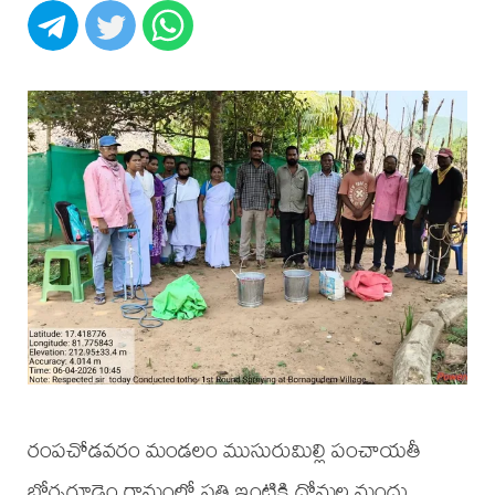
రంపచోడవరం మండలం ముసురుమిల్లి పంచాయతీ
బోర్నగూడెం గ్రామంలో ప్రతి ఇంటికి దోమల మందు