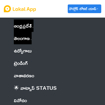
డౌన్లోడ్ లోకల్ యాప్
ఆంధ్రప్రదేశ్
తెలంగాణ
ఉద్యోగాలు
ట్రెండింగ్
వాతావరణం
🌟 వాట్సాప్ STATUS
వినోదం