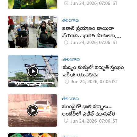
Jun 24, 2026, 07:06 IST
తెలంగాణ
ఇరాన్ ప్రయాణం వాయిదా
వేయాలి.. భారత పౌరులకు
సూచన
Jun 24, 2026, 07:06 IST
తెలంగాణ
మద్యం మత్తులో విద్యుత్ స్తంభం
ఎక్కిన యువకుడు
Jun 24, 2026, 07:06 IST
తెలంగాణ
ముంబైలో భారీ వర్షాలు..
అంధేరీలో సబ్‌వే మూసివేత
Jun 24, 2026, 07:06 IST