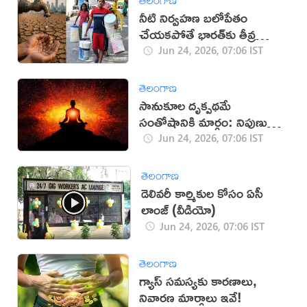
నీటి నిర్వహణ బలోపేతం
చేయకపోతే భారత్‌కు తీవ్ర
సంక్షోభం: మూడీస్ హెచ్చరిక
Jun 24, 2026, 07:06 IST
తెలంగాణ
సానుకూల దృక్పథమే
సంతోషానికి మార్గం: నిపుణుల
సూచన
Jun 24, 2026, 07:06 IST
తెలంగాణ
డెలివరీ కార్మికుల కోసం ఏసీ
లాంజ్ (వీడియో)
Jun 24, 2026, 07:06 IST
తెలంగాణ
గ్యాస్ సమస్యకు కారణాలు,
నివారణ మార్గాలు ఇవే!