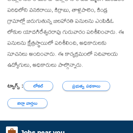
పరిధిలోని వనకరాయి, కిర్రాబు, తాళ్లపాలెం, కిండ్ర
గ్రామాల్లో జరుగుతున్న జలహారతి పనులను ఎంపిడిఓ
లోకుల యాదగిరేశ్వరరావు గురువారం పరిశీలించారు. ఈ
పనులను క్షేత్రస్థాయిలో పరిశీలించి, అధికారులకు
సూచనలు అందించారు. ఈ కార్యక్రమంలో సచివాలయ
ఉద్యోగులు, అధికారులు పాల్గొన్నారు.
ట్యాగ్స్ :
లోకల్
ప్రభుత్వ పథకాలు
జిల్లా వార్తలు
Jobs near you