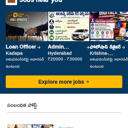
Loan Officer
Admin
ఫోటోషాప్ డిజైనర్
Supervisor
Kadapa
Hyderabad
Krishna-
vijayawada
అనుభవం/పనిపై ఆధారపడి
₹20000 - ₹30000
అనుభవం/పనిపై ఆధారపడి
ఉంటుంది
ఉంటుంది
Explore more jobs
సంబంధిత పోస్ట్
తెలంగాణ