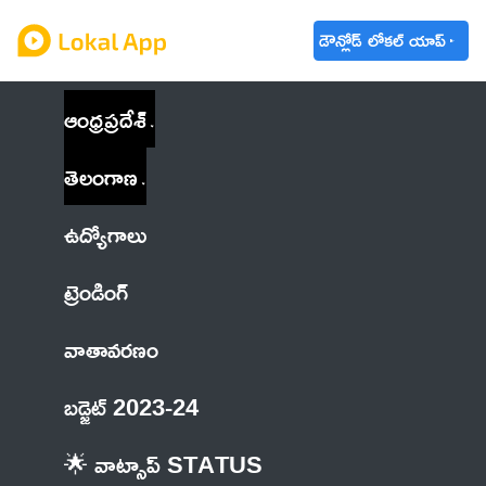
డౌన్లోడ్ లోకల్ యాప్
ఆంధ్రప్రదేశ్
తెలంగాణ
ఉద్యోగాలు
ట్రెండింగ్
వాతావరణం
బడ్జెట్ 2023-24
🌟 వాట్సాప్ STATUS