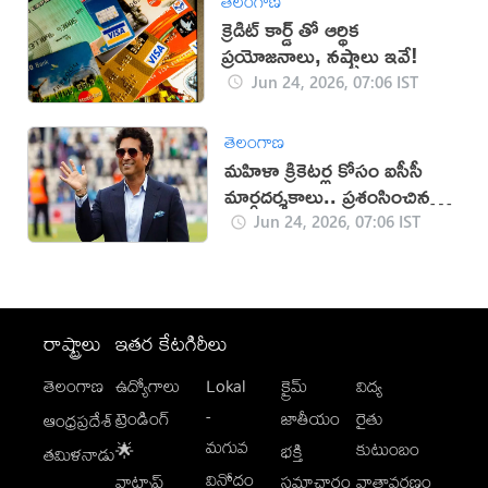
తెలంగాణ
క్రెడిట్ కార్డ్ తో ఆర్థిక
ప్రయోజనాలు, నష్టాలు ఇవే!
Jun 24, 2026, 07:06 IST
తెలంగాణ
మహిళా క్రికెటర్ల కోసం ఐసీసీ
మార్గదర్శకాలు.. ప్రశంసించిన
సచిన్
Jun 24, 2026, 07:06 IST
రాష్ట్రాలు
ఇతర కేటగిరీలు
తెలంగాణ
ఉద్యోగాలు
Lokal
క్రైమ్
విద్య
-
ట్రెండింగ్
జాతీయం
రైతు
ఆంధ్రప్రదేశ్
మగువ
కుటుంబం
🌟
భక్తి
తమిళనాడు
వినోదం
వాట్సాప్
సమాచారం
వాతావరణం