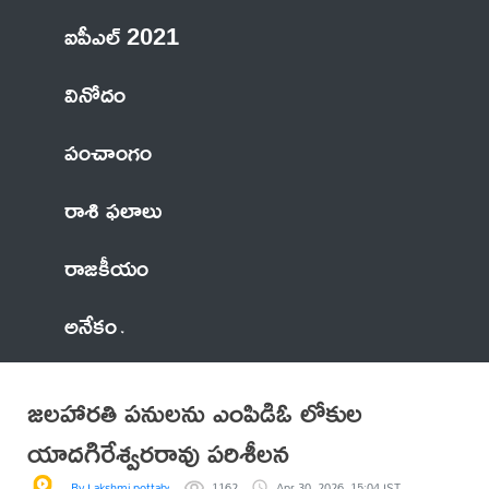
ఐపీఎల్ 2021
వినోదం
పంచాంగం
రాశి ఫలాలు
రాజకీయం
అనేకం
జలహారతి పనులను ఎంపిడిఓ లోకుల
యాదగిరేశ్వరరావు పరిశీలన
By Lakshmi pottaboyina
1162
Apr 30, 2026, 15:04 IST