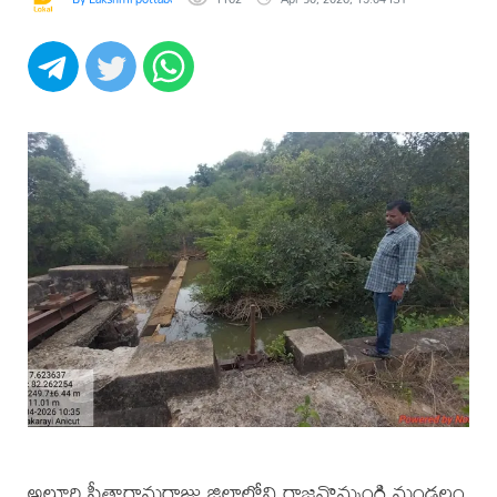
అల్లూరి సీతారామరాజు జిల్లాలోని రాజవొమ్మంగి మండలం