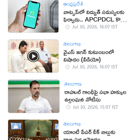
ఆంధ్రప్రదేశ్
వాట్సప్‌లో విద్యుత్ సమస్యలకు
ఫిర్యాదు.. APCPDCL కొత్త
సేవలు
Jul 30, 2026, 16:07 IST
తెలంగాణ
వైఎస్ జగన్ కుటుంబంలో
విషాదం (వీడియో)
Jul 30, 2026, 16:07 IST
తెలంగాణ
రాహుల్ గాంధీపై సభా హక్కుల
ఉల్లంఘన నోటీసు
Jul 30, 2026, 15:07 IST
తెలంగాణ
యాంటీ పేపర్ లీక్ బిల్లుకు
రాజ్యసభ ఆమోదం