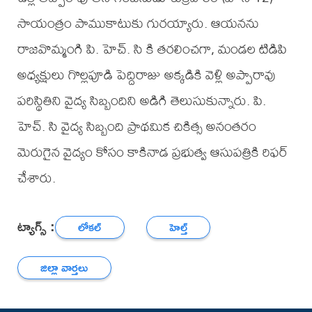
సాయంత్రం పాముకాటుకు గురయ్యారు. ఆయనను
రాజవొమ్మంగి పి. హెచ్. సి కి తరలించగా, మండల టిడిపి
అధ్యక్షులు గొల్లపూడి పెద్దిరాజు అక్కడికి వెళ్లి అప్పారావు
పరిస్థితిని వైద్య సిబ్బందిని అడిగి తెలుసుకున్నారు. పి.
హెచ్. సి వైద్య సిబ్బంది ప్రాథమిక చికిత్స అనంతరం
మెరుగైన వైద్యం కోసం కాకినాడ ప్రభుత్వ ఆసుపత్రికి రిఫర్
చేశారు.
ట్యాగ్స్ :
లోకల్
హెల్త్
జిల్లా వార్తలు