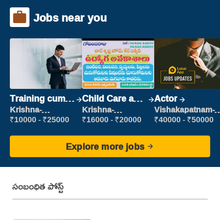
Jobs near you
Training cum
Child Care and
Actor
Placement
Patient care
Krishna-
Krishna-
Vishakapatnam-
vijayawada
vijayawada
new
₹10000 - ₹25000
₹16000 - ₹20000
₹40000 - ₹50000
Explore more jobs
సంబంధిత పోస్ట్