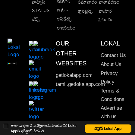
వినోదం
వాట్సాప్
సమాచారం
వాతావరణం
STATUS
కరోనా
క్లాసిఫైడ్స్
వ్యాపార
అప్‌డేట్స్
టిప్స్
ప్రపంచం
రాజకీయం
OUR
LOKAL
OTHER
Contact Us
WEBSITES
About Us
Privacy
getlokalapp.com
Policy
tamil.getlokalapp.com
Terms &
Conditions
Advertise
with us
Sitemap
తాజా వార్తలు & ఉద్యోగాలను పొందడానికి Lokal
డౌన్లోడ్ Lokal App
Appని ఇన్‌స్టాల్ చేయండి
This material may not be published, transmitted, rewritten or redistributed. © 2020 Lokal App. All rights reserved.