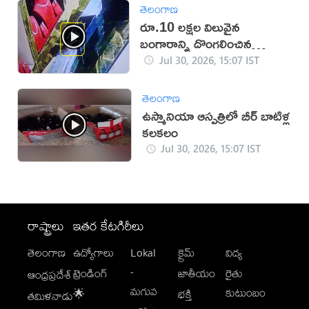
తెలంగాణ
రూ.10 లక్షల విలువైన
బంగారాన్ని దొంగలించిన
‘ఎలుక’ (వీడియో)
Jul 30, 2026, 15:07 IST
తెలంగాణ
ఉస్మానియా ఆస్పత్రిలో బీర్ బాటిళ్ల
కలకలం
Jul 30, 2026, 15:07 IST
రాష్ట్రాలు
ఇతర కేటగిరీలు
తెలంగాణ
ఉద్యోగాలు
Lokal
క్రైమ్
విద్య
-
ట్రెండింగ్
జాతీయం
రైతు
ఆంధ్రప్రదేశ్
మగువ
కుటుంబం
🌟
భక్తి
తమిళనాడు