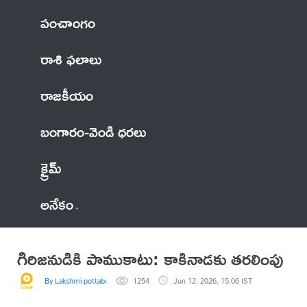
పంచాంగం
రాశి ఫలాలు
రాజకీయం
బంగారం-వెండి ధరలు
క్రైమ్
అనేకం
గిరిజనుడికి పాముకాటు: కాకినాడకు తరలింపు
By Lakshmi pottaboyina
1254
Jun 12, 2026, 15:06 IST