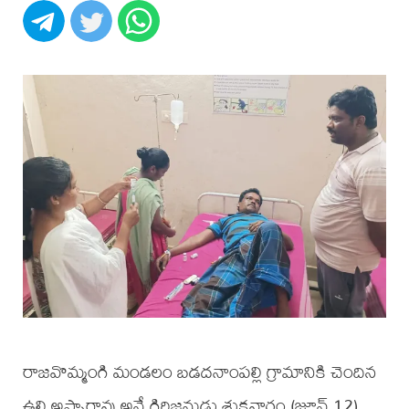
రాజవొమ్మంగి మండలం బడదనాంపల్లి గ్రామానికి చెందిన
ఉల్లి అప్పారావు అనే గిరిజనుడు శుక్రవారం (జూన్ 12)