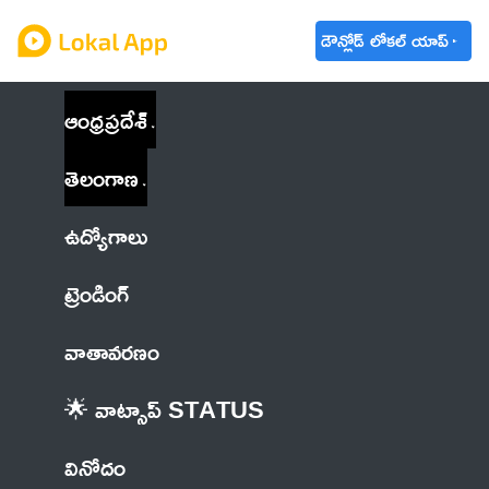
డౌన్లోడ్ లోకల్ యాప్
ఆంధ్రప్రదేశ్
తెలంగాణ
ఉద్యోగాలు
ట్రెండింగ్
వాతావరణం
🌟 వాట్సాప్ STATUS
వినోదం