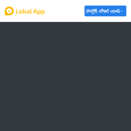
డౌన్లోడ్ లోకల్ యాప్
ఆంధ్రప్రదేశ్
తెలంగాణ
ఉద్యోగాలు
ట్రెండింగ్
వాతావరణం
బడ్జెట్ 2023-24
🌟 వాట్సాప్ STATUS