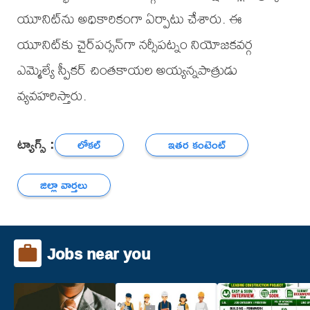
యూనిట్‌ను అధికారికంగా ఏర్పాటు చేశారు. ఈ
యూనిట్‌కు చైర్‌పర్సన్‌గా నర్సీపట్నం నియోజకవర్గ
ఎమ్మెల్యే స్పీకర్ చింతకాయల అయ్యన్నపాత్రుడు
వ్యవహరిస్తారు.
ట్యాగ్స్ :
లోకల్
ఇతర కంటెంట్
జిల్లా వార్తలు
Jobs near you