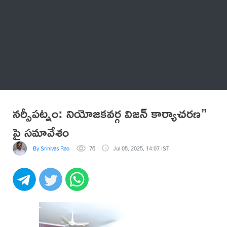
Thatstelugu
బిగ్ బాస్
అనేకం
నర్సీపట్నం: నియోజకవర్గ విజన్ కార్యాచరణ”
పై సమావేశం
By Srinivas Rao
76
Jul 05, 2025, 14:07 IST