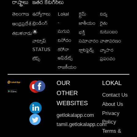
రాష్ట్రాలు
ఇతర కేటగిరీలు
తెలంగాణ
ఉద్యోగాలు
Lokal
క్రైమ్
విద్య
-
ట్రెండింగ్
జాతీయం
రైతు
ఆంధ్రప్రదేశ్
మగువ
కుటుంబం
🌟
భక్తి
తమిళనాడు
వినోదం
వాట్సాప్
సమాచారం
వాతావరణం
STATUS
కరోనా
క్లాసిఫైడ్స్
వ్యాపార
అప్‌డేట్స్
టిప్స్
ప్రపంచం
రాజకీయం
OUR
LOKAL
OTHER
Contact Us
WEBSITES
About Us
Privacy
getlokalapp.com
Policy
tamil.getlokalapp.com
Terms &