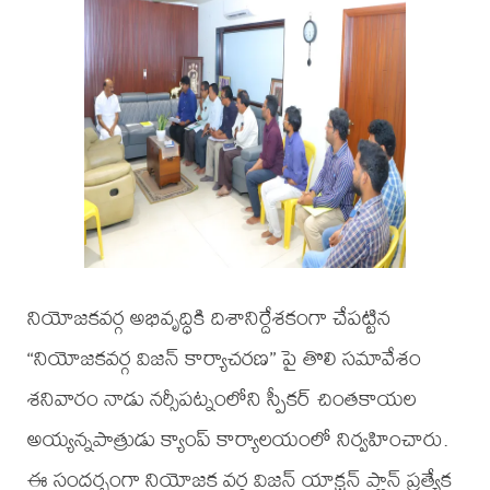
నియోజకవర్గ అభివృద్ధికి దిశానిర్దేశకంగా చేపట్టిన
“నియోజకవర్గ విజన్ కార్యాచరణ” పై తొలి సమావేశం
శనివారం నాడు నర్సీపట్నంలోని స్పీకర్ చింతకాయల
అయ్యన్నపాత్రుడు క్యాంప్ కార్యాలయంలో నిర్వహించారు.
ఈ సందర్భంగా నియోజక వర్గ విజన్ యాక్షన్ ప్లాన్ ప్రత్యేక