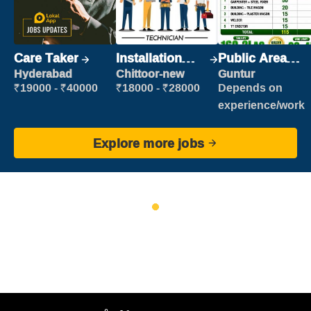
Care Taker
Installation
Public Area
Engineer/
Cleaner
Hyderabad
Chittoor-new
Guntur
Helper
₹19000 - ₹40000
₹18000 - ₹28000
Depends on
experience/work
Explore more jobs