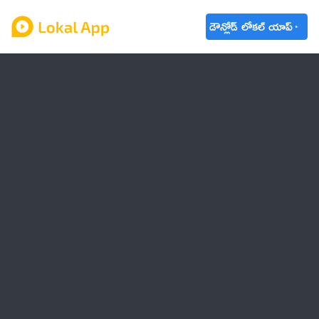
డౌన్లోడ్ లోకల్ యాప్
ఆంధ్రప్రదేశ్
తెలంగాణ
ఉద్యోగాలు
ట్రెండింగ్
వాతావరణం
బడ్జెట్ 2023-24
🌟 వాట్సాప్ STATUS