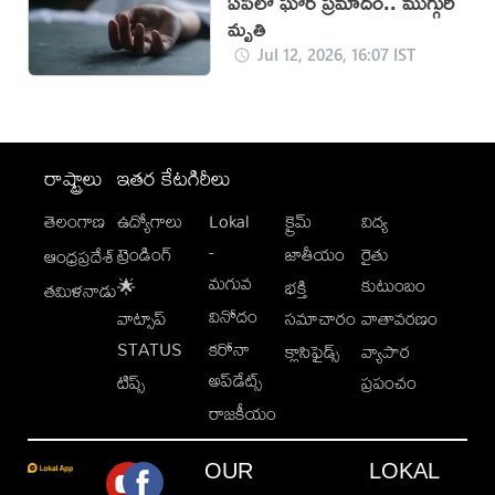
ఏపీలో ఘోర ప్రమాదం.. ముగ్గురి
మృతి
Jul 12, 2026, 16:07 IST
రాష్ట్రాలు
ఇతర కేటగిరీలు
తెలంగాణ
ఉద్యోగాలు
Lokal
క్రైమ్
విద్య
-
ట్రెండింగ్
జాతీయం
రైతు
ఆంధ్రప్రదేశ్
మగువ
కుటుంబం
🌟
భక్తి
తమిళనాడు
వినోదం
వాట్సాప్
సమాచారం
వాతావరణం
STATUS
కరోనా
క్లాసిఫైడ్స్
వ్యాపార
అప్‌డేట్స్
టిప్స్
ప్రపంచం
రాజకీయం
OUR
LOKAL