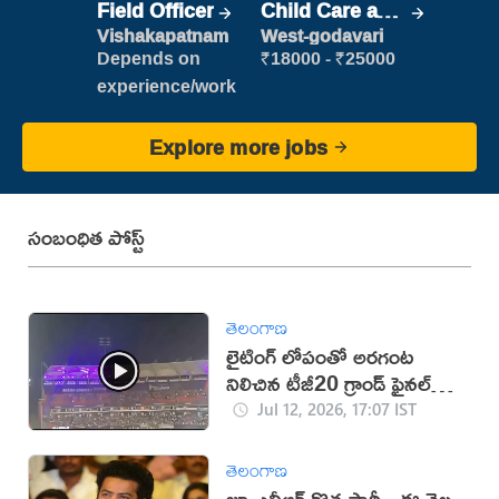
Field Officer
Child Care and
Patient care
Vishakapatnam
West-godavari
Depends on
₹18000 - ₹25000
experience/work
Explore more jobs
సంబంధిత పోస్ట్
తెలంగాణ
లైటింగ్ లోపంతో అరగంట
నిలిచిన టీజీ20 గ్రాండ్ ఫైనల్
(వీడియో)
Jul 12, 2026, 17:07 IST
తెలంగాణ
జూ.ఎన్టీఆర్ కొత్త పార్టీ.. ఈ నెల