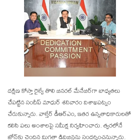
దక్షిణ కోస్తా రైల్వే తొలి జనరల్ మేనేజర్‌గా బాధ్యతలు
చేపట్టిన సందీప్ మాధుర్ శనివారం విశాఖపట్నం
చేరుకున్నారు. వాల్తేర్ డీఆర్ఎం, ఇతర ఉన్నతాధికారులతో
కలిసి పలు అంశాలపై సమీక్ష నిర్వహించారు. త్వరలోనే
జోన్‌కు చెందిన మిగతా డివిజన్లను సందర్శించనున్నారు.