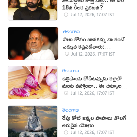
18న కీలక ప్రకటన?
Jul 12, 2026, 17:07 IST
తెలంగాణ
పాట కోసం జానకమ్మ నా కంటే
ఎక్కువ కష్టపడేవారు:
ఇళయరాజా
Jul 12, 2026, 17:07 IST
తెలంగాణ
ఉల్లిపాయ కోసేటప్పుడు కళ్లలో
మంట వస్తోందా.. ఈ చిట్కాలతో
చెక్!
Jul 12, 2026, 17:07 IST
తెలంగాణ
రేపు కోటి జన్మల పాపాలు తొలగే
అరుదైన యోగం
Jul 12, 2026, 17:07 IST