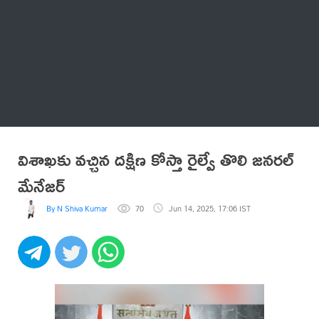
Thatstelugu
బిగ్ బాస్
అనేకం
విశాఖకు వచ్చిన దక్షిణ కోస్తా రైల్వే తొలి జనరల్
మేనేజర్
By N Shiva Kumar
70
Jun 14, 2025, 17:06 IST