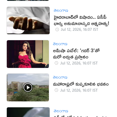
తెలంగాణ
హైదరాబాద్‌లో విషాదం.. ఏసీపీ
భార్య అనుమానాస్పద ఆత్మహత్య!
Jul 12, 2026, 16:07 IST
తెలంగాణ
అమీషా పటేల్: 'గదర్ 3'తో
మరో అద్భుత ప్రస్థానం
Jul 12, 2026, 16:07 IST
తెలంగాణ
మహారాష్ట్రలో కుప్పకూలిన భవనం
Jul 12, 2026, 16:07 IST
తెలంగాణ