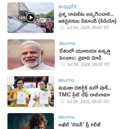
ఆంధ్రప్రదేశ్
ప్రశ్న రావణ్‌ను అప్పగించాలి..
జనసైనికుల డిమాండ్ (వీడియో)
Jul 04, 2026, 09:07 IST
తెలంగాణ
దేశంలో యూరియా ఉత్పత్తి
పెంచాం: ప్రధాని మోడీ
Jul 04, 2026, 09:07 IST
తెలంగాణ
మమతా బెనర్జీకి మరో షాక్..
TMC స్టేట్ చీఫ్ రాజీనామా
Jul 04, 2026, 09:07 IST
తెలంగాణ
అఖిల్ ‘లెనిన్’ ప్రీ రిలీజ్