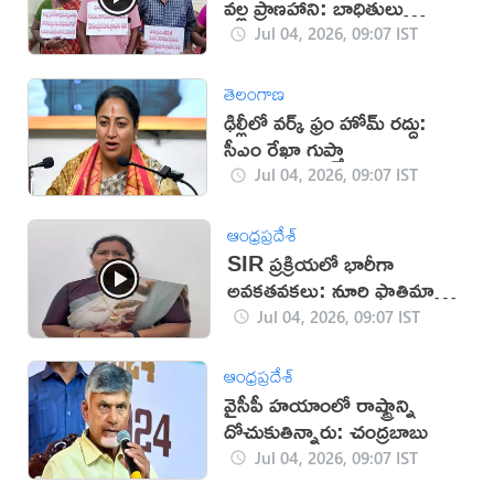
వల్ల ప్రాణహాని: బాధితులు
(వీడియో)
Jul 04, 2026, 09:07 IST
తెలంగాణ
ఢిల్లీలో వర్క్ ఫ్రం హోమ్ రద్దు:
సీఎం రేఖా గుప్తా
Jul 04, 2026, 09:07 IST
ఆంధ్రప్రదేశ్
SIR ప్రక్రియలో భారీగా
అవకతవకలు: నూరి ఫాతిమా
(వీడియో)
Jul 04, 2026, 09:07 IST
ఆంధ్రప్రదేశ్
వైసీపీ హయాంలో రాష్ట్రాన్ని
దోచుకుతిన్నారు: చంద్రబాబు
Jul 04, 2026, 09:07 IST