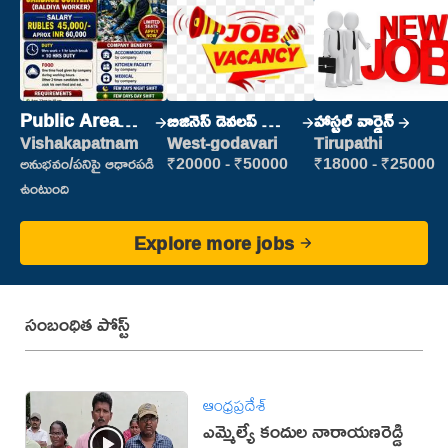
Public Area
బిజినెస్ డెవలప్ మెంట్
హాస్టల్ వార్డెన్
Cleaner
మేనేజర్
Vishakapatnam
West-godavari
Tirupathi
అనుభవం/పనిపై ఆధారపడి
₹20000 - ₹50000
₹18000 - ₹25000
ఉంటుంది
Explore more jobs
సంబంధిత పోస్ట్
ఆంధ్రప్రదేశ్
ఎమ్మెల్యే కందుల నారాయణరెడ్డి