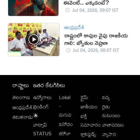
ఈవెంట్.. ఎక్కడంటే?
Jul 04, 2026, 09:07 IST
ఆంధ్రప్రదేశ్
రాష్ట్రంలో కాపుల వైపు రాజకీయ
గాలి: జ్యోతుల నెహ్రూ
Jul 04, 2026, 08:07 IST
రాష్ట్రాలు
ఇతర కేటగిరీలు
తెలంగాణ
ఉద్యోగాలు
Lokal
క్రైమ్
విద్య
-
ట్రెండింగ్
జాతీయం
రైతు
ఆంధ్రప్రదేశ్
మగువ
కుటుంబం
🌟
భక్తి
తమిళనాడు
వినోదం
వాట్సాప్
సమాచారం
వాతావరణం
STATUS
కరోనా
క్లాసిఫైడ్స్
వ్యాపార