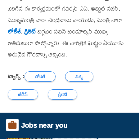
జరిగిన ఈ కార్యక్రమంలో గవర్నర్ ఎస్. అబ్దుల్ నజీర్,
ముఖ్యమంత్రి నారా చంద్రబాబు నాయుడు, మంత్రి నారా
లోకేశ్
,
క్రికెట్
దిగ్గజం సచిన్ టెండూల్కర్ ముఖ్య
అతిథులుగా పాల్గొన్నారు. ఈ చారిత్రక ఘట్టం ఏయూకు
అరుదైన గౌరవాన్ని తెచ్చింది.
ట్యాగ్స్ :
లోకల్
విద్య
టీడీపీ
క్రికెట్
Jobs near you