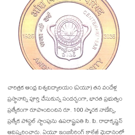
చారిత్రక ఆంధ్ర విశ్వవిద్యాలయం (ఏయూ) తన వందేళ్ల
ప్రస్థానాన్ని పూర్తి చేసుకున్న సందర్భంగా, భారత ప్రభుత్వం
ప్రత్యేకంగా రూపొందించిన రూ. 100 స్మారక నాణేన్ని,
ప్రత్యేక పోస్టల్ స్టాంపును ఉపరాష్ట్రపతి సి. పి. రాధాకృష్ణన్
ఆవిష్కరించారు. ఏయూ ఇంజనీరింగ్ కాలేజీ మైదానంలో