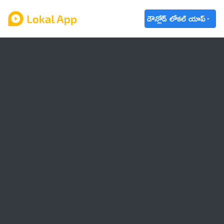
డౌన్లోడ్ లోకల్ యాప్
ఆంధ్రప్రదేశ్
తెలంగాణ
ఉద్యోగాలు
ట్రెండింగ్
వాతావరణం
బడ్జెట్ 2023-24
🌟 వాట్సాప్ STATUS