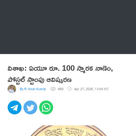
Thatstelugu
బిగ్ బాస్
అనేకం
విశాఖ: ఏయూ రూ. 100 స్మారక నాణెం,
పోస్టల్ స్టాంపు ఆవిష్కరణ
By R. Kiran Kumar
660
Apr 27, 2026, 13:04 IST