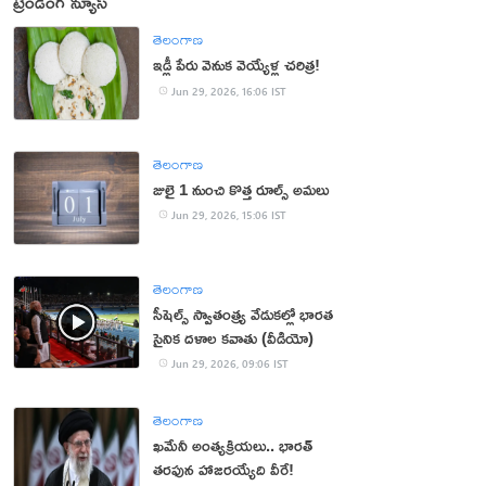
ట్రెండింగ్ న్యూస్
తెలంగాణ
ఇడ్లీ పేరు వెనుక వెయ్యేళ్ల చరిత్ర!
Jun 29, 2026, 16:06 IST
తెలంగాణ
జులై 1 నుంచి కొత్త రూల్స్ అమలు
Jun 29, 2026, 15:06 IST
తెలంగాణ
సీషెల్స్ స్వాతంత్ర్య వేడుకల్లో భారత
సైనిక దళాల కవాతు (వీడియో)
Jun 29, 2026, 09:06 IST
తెలంగాణ
ఖమేనీ అంత్యక్రియలు.. భారత్‌
తరఫున హాజరయ్యేది వీరే!