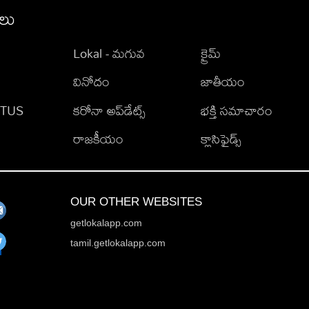
ీలు
Lokal - మగువ
క్రైమ్
వినోదం
జాతీయం
TATUS
కరోనా అప్‌డేట్స్
భక్తి సమాచారం
రాజకీయం
క్లాసిఫైడ్స్
OUR OTHER WEBSITES
getlokalapp.com
tamil.getlokalapp.com