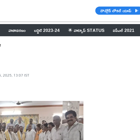
డౌన్లోడ్ లోకల్ యాప్
వాతావరణం
బడ్జెట్ 2023-24
🌟 వాట్సాప్ STATUS
ఐపీఎల్ 2021
ఖ
6, 2025, 13:07 IST