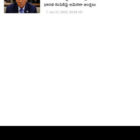
భారత కంపెనీపై అమెరికా ఆంక్షలు
Jun 27, 2026, 06:06 IST