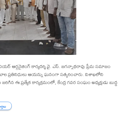
సీనియర్ ఆర్గనైజింగ్ కార్యదర్శి వై. ఎస్. జగన్నాథరావు ప్రేమ సమాజం
ంఘాల ప్రతినిధులు ఆయన్ను ఘనంగా సత్కరించారు. విశాఖలోని
రిగిన ఈ ప్రత్యేక కార్యక్రమంలో, కేంద్ర గవర సంఘం అధ్యక్షుడు బుద్ద
ార్తలు