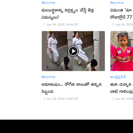
తెలంగాణ
తెలంగాణ
మలబద్ధకాన్ని నిర్లక్ష్యం చేస్తే తీవ్ర
సమంత 'మా ఇ
సమస్యలు!
రోజుల్లోనే 77 
Jun 30, 2026, 16:06 IST
Jun 30, 2026
తెలంగాణ
ఆంధ్రప్రదేశ్
అమానుషం.. రోగిని కాలుతో తన్నిన
తుని చిన్నారి 
సిబ్బంది
దాటి గాలింపు
Jun 30, 2026, 15:06 IST
Jun 30, 2026