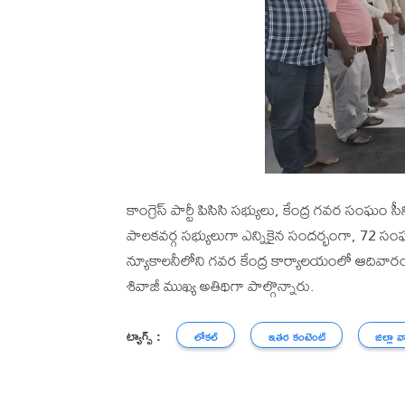
కాంగ్రెస్ పార్టీ పిసిసి సభ్యులు, కేంద్ర గవర సంఘం 
పాలకవర్గ సభ్యులుగా ఎన్నికైన సందర్భంగా, 72 స
న్యూకాలనీలోని గవర కేంద్ర కార్యాలయంలో ఆదివారం జ
శివాజీ ముఖ్య అతిథిగా పాల్గొన్నారు.
ట్యాగ్స్ :
లోకల్
ఇతర కంటెంట్
జిల్లా వ