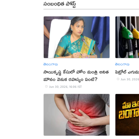
సంబంధిత పోస్ట్
తెలంగాణ
తెలంగాణ
సాయికృష్ణ కేసులో హోం మంత్రి అనిత
పెట్రోల్ ఎగు
మౌనం వెనుక రహస్యం ఏంటి?
Jun 30, 2026
Jun 30, 2026, 16:06 IST