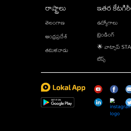
రాష్ట్రాలు
ఇతర కేటగిర
తెలంగాణ
ఉద్యోగాలు
ట్రెండింగ్
ఆంధ్రప్రదేశ్
🌟 వాట్సాప్ S
తమిళనాడు
టిప్స్