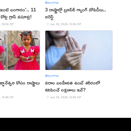
తెలంగాణ
ంటి బంగారం'.. 11
3 రాష్ట్రాల్లో బ్రూస్‌లీ గ్యాంగ్ దోపిడీలు..
కోట్ల గ్రాస్ వసూళ్లు!
అరెస్ట్
, 16:06 IST
Jun 30, 2026, 15:06 IST
తెలంగాణ
జ్ఞానేశ్వరి కోసం రాష్ట్రాలు
నరాల బలహీనత ఉంటే శరీరంలో
కనిపించే లక్షణాలు ఇవే?
, 15:06 IST
Jun 30, 2026, 15:06 IST