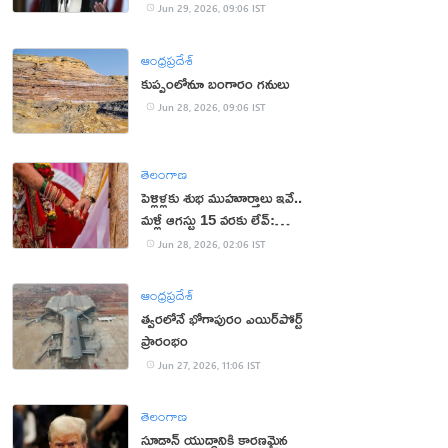
Jun 29, 2026, 09:06 IST
ఆంధ్రప్రదేశ్
కుప్పంలోనూ బంగారం గనులు
Jun 28, 2026, 09:06 IST
తెలంగాణ
పెళ్లిళ్లకు శుభ ముహూర్తాలు ఇవే..
మళ్లీ ఆగస్టు 15 వరకు లేవ్:
పండితులు
Jun 28, 2026, 02:06 IST
ఆంధ్రప్రదేశ్
త్వరలోనే భోగాపురం ఎయిర్‌పోర్ట్
ప్రారంభం
Jun 27, 2026, 11:06 IST
తెలంగాణ
సూడాన్ యుద్ధానికి కారణమైన