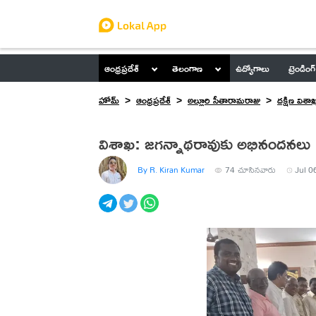
ఆంధ్రప్రదేశ్
తెలంగాణ
ఉద్యోగాలు
ట్రెండింగ్
హోమ్
ఆంధ్రప్రదేశ్
అల్లూరి సీతారామరాజు
దక్షిణ విశా
విశాఖ: జగన్నాథరావుకు అభినందనలు
By R. Kiran Kumar
74
చూసినవారు
Jul 0