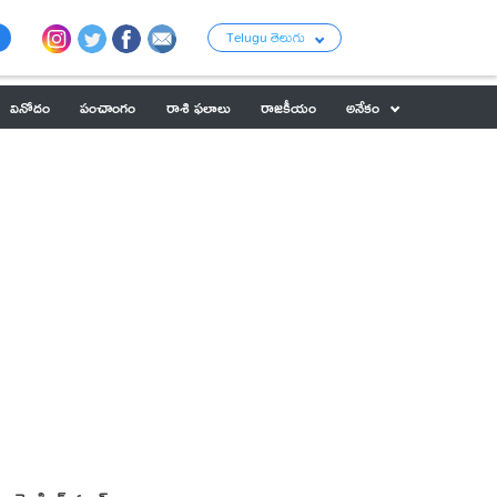
Telugu తెలుగు
వినోదం
పంచాంగం
రాశి ఫలాలు
రాజకీయం
అనేకం