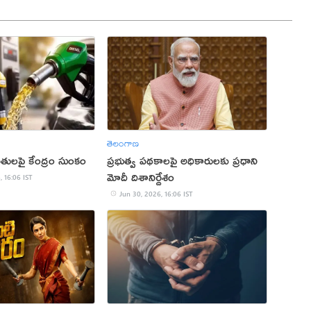
తెలంగాణ
మతులపై కేంద్రం సుంకం
ప్రభుత్వ పథకాలపై అధికారులకు ప్రధాని
మోదీ దిశానిర్దేశం
, 16:06 IST
Jun 30, 2026, 16:06 IST