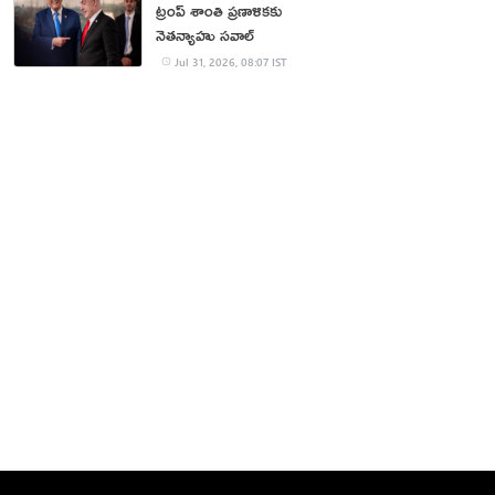
ట్రంప్ శాంతి ప్రణాళికకు
నెతన్యాహు సవాల్‌
Jul 31, 2026, 08:07 IST