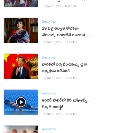
కష్టాలు.. మహిళలు ఆందోళన
Jul 31, 2026, 12:07 IST
తెలంగాణ
19 ఏళ్ల త‌ర్వాత కోల్‌క‌తా
చేరుకున్న బంగ్లాదేశీ ర‌చ‌యిత
త‌స్లీమా న‌స్రీన్‌
Jul 31, 2026, 09:07 IST
తెలంగాణ
భారత్‌లో పర్యటించనున్న చైనా
అధ్యక్షుడు జిన్‌పింగ్
Jul 31, 2026, 08:07 IST
తెలంగాణ
అండర్ వాటర్‌లో 86 పుష్-అప్స్..
గిన్నిస్ రికార్డు!
Jul 31, 2026, 08:07 IST
తెలంగాణ