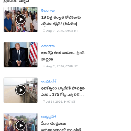
ట్రెండింగ్ న్యూస్
తెలంగాణ
19 ఏళ్ల తర్వాత కోల్‌కతాకు
తస్లీమా నస్రీన్! (వీడియో)
Aug 01, 2026, 09:08 IST
తెలంగాణ
ఇరాన్‌పై కఠిన దాడులు.. ట్రంప్
హెచ్చరిక
Aug 01, 2026, 07:08 IST
ఆంధ్రప్రదేశ్
ధవళేశ్వరం బ్యారేజీకి పోటెత్తిన
వరద.. 175 గేట్లు ఎత్తి నీటి
విడుదల
Jul 31, 2026, 14:07 IST
ఆంధ్రప్రదేశ్
సీఎం చంద్రబాబు
నియోజకవర్గంలో మంచినీటి