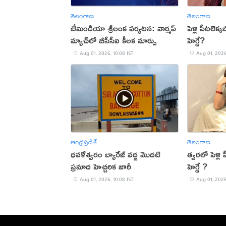
తెలంగాణ
తెలంగాణ
టీమిండియా శ్రీలంక పర్యటన: వార్మప్
పెళ్లి పీటలెక
మ్యాచ్‌లో బీసీసీఐ కీలక మార్పు
హెగ్డే?
Aug 01, 2026, 10:08 IST
Aug 01, 2026
ఆంధ్రప్రదేశ్
తెలంగాణ
ధవళేశ్వరం బ్యారేజ్ వద్ద మొదటి
త్వరలో పెళ్లి
ప్రమాద హెచ్చరిక జారీ
హెగ్డే ?
Aug 01, 2026, 10:08 IST
Aug 01, 2026