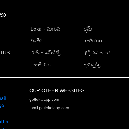
ీలు
Lokal - మగువ
క్రైమ్
వినోదం
జాతీయం
TATUS
కరోనా అప్‌డేట్స్
భక్తి సమాచారం
రాజకీయం
క్లాసిఫైడ్స్
OUR OTHER WEBSITES
getlokalapp.com
tamil.getlokalapp.com