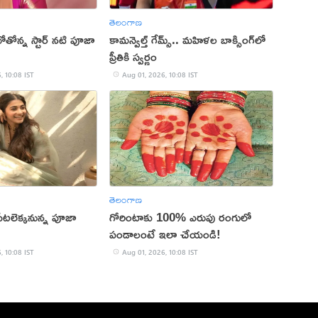
తెలంగాణ
్కబోతోన్న స్టార్ నటి పూజా
కామన్వెల్త్ గేమ్స్‌.. మహిళల బాక్సింగ్‌లో
ప్రీతికి స్వర్ణం
, 10:08 IST
Aug 01, 2026, 10:08 IST
తెలంగాణ
 పీటలెక్కనున్న పూజా
గోరింటాకు 100% ఎరుపు రంగులో
పండాలంటే ఇలా చేయండి!
, 10:08 IST
Aug 01, 2026, 10:08 IST