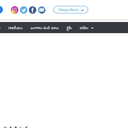
Telugu తెలుగు
ు
రాజకీయం
బంగారం-వెండి ధరలు
క్రైమ్
అనేకం