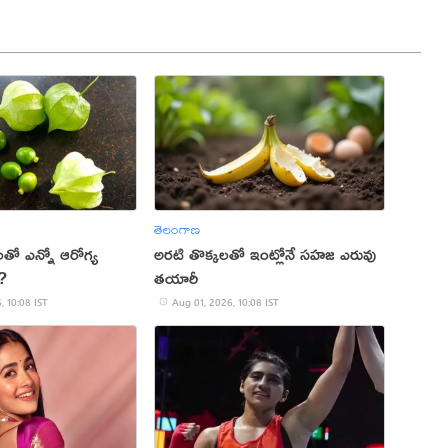
తెలంగాణ
ో ఎన్నో ఆరోగ్య
అరటి తొక్కలతో ఇంట్లోనే సహజ ఎరువు
?
తయారీ
, 10:08 IST
Aug 01, 2026, 10:08 IST