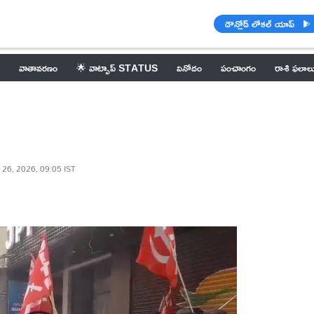
డౌన్లోడ్ లోకల్ యాప్
వాతావరణం
🌟 వాట్సాప్ STATUS
వినోదం
పంచాంగం
రాశి ఫలాల
 26, 2026, 09:05 IST