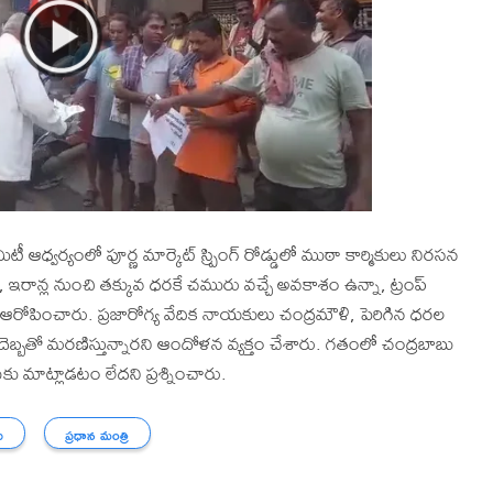
ీ ఆధ్వర్యంలో పూర్ణ మార్కెట్ స్ప్రింగ్ రోడ్డులో ముఠా కార్మికులు నిరసన
 ఇరాన్ల నుంచి తక్కువ ధరకే చమురు వచ్చే అవకాశం ఉన్నా, ట్రంప్
ి ఆరోపించారు. ప్రజారోగ్య వేదిక నాయకులు చంద్రమౌళి, పెరిగిన ధరల
దెబ్బతో మరణిస్తున్నారని ఆందోళన వ్యక్తం చేశారు. గతంలో చంద్రబాబు
ు మాట్లాడటం లేదని ప్రశ్నించారు.
ు
ప్రధాన మంత్రి