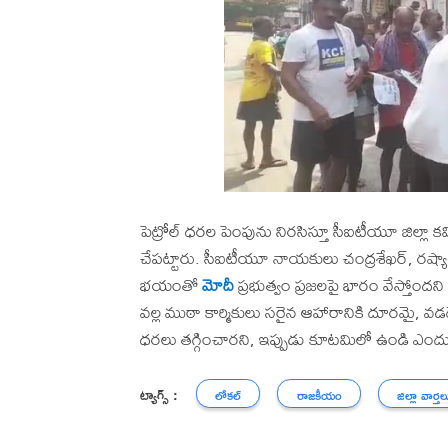
పెట్రోల్ ధరల పెంపును నిరసిస్తూ సీఐటీయూ జిల్లా కమిట
చేపట్టారు. సీఐటీయూ నాయకులు చంద్రశేఖర్, రష్యా,
భయంతో
మోదీ
ప్రభుత్వం ప్రజలపై భారం వేస్తోందన
వల్ల ముఠా కార్మికులు సరైన ఆహారానికి దూరమై, వడ
ధరలు తగ్గించారని, ఇప్పుడు కూటమిలో ఉండి ఎందుక
ట్యాగ్స్ :
లోకల్
రాజకీయం
జిల్లా వార్తల