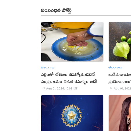
సంబంధిత పోస్ట్
తెలంగాణ
తెలంగాణ
పళ్లెంలో చేతులు కడుక్కోకూడదనే
బుడిమకాయలత
సంప్రదాయం వెనుక రహస్యం ఇదే!
ప్రయోజనాలు
Aug 01, 2026, 10:08 IST
Aug 01, 2026