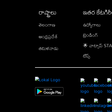
రాష్ట్రాలు
ఇతర కేటగిర
తెలంగాణ
ఉద్యోగాలు
ట్రెండింగ్
ఆంధ్రప్రదేశ్
🌟 వాట్సాప్ S
తమిళనాడు
టిప్స్