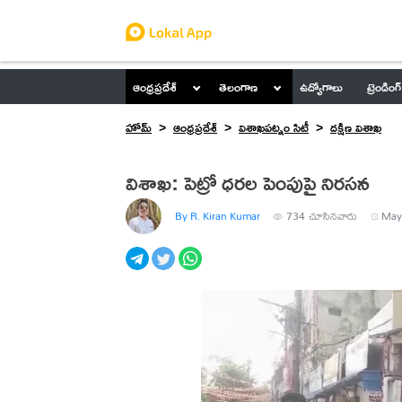
ఆంధ్రప్రదేశ్
తెలంగాణ
ఉద్యోగాలు
ట్రెండింగ్
హోమ్
ఆంధ్రప్రదేశ్
విశాఖపట్నం సిటీ
దక్షిణ విశాఖ
విశాఖ‌: పెట్రో ధ‌ర‌ల పెంపుపై నిర‌స‌న‌
By R. Kiran Kumar
734
చూసినవారు
May