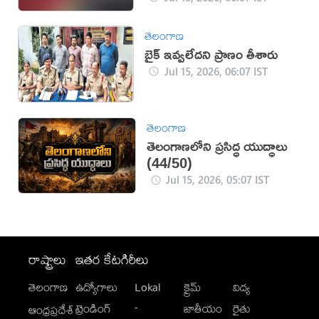
తెలంగాణ
బైక్ ఇవ్వలేదని ప్రాణం తీశారు
Jul 15, 2026, 06:07 IST
తెలంగాణ
తెలంగాణలోని ప్రసిద్ధ యుద్ధాలు
(44/50)
Jul 15, 2026, 05:07 IST
రాష్ట్రాలు
ఇతర కేటగిరీలు
తెలంగాణ
ఉద్యోగాలు
Lokal
క్రైమ్
విద్య
-
ట్రెండింగ్
జాతీయం
రైతు
ఆంధ్రప్రదేశ్