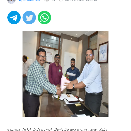
విశాఖ నగర స‌మాచార పౌర సంబంధాల శాఖ ఉప