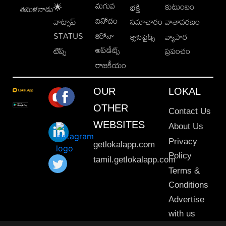
మగువ
కుటుంబం
🌟
భక్తి
తమిళనాడు
వినోదం
వాట్సాప్
సమాచారం
వాతావరణం
STATUS
కరోనా
క్లాసిఫైడ్స్
వ్యాపార
అప్‌డేట్స్
టిప్స్
ప్రపంచం
రాజకీయం
OUR
LOKAL
OTHER
Contact Us
WEBSITES
About Us
Privacy
getlokalapp.com
Policy
tamil.getlokalapp.com
Terms &
Conditions
Advertise
with us