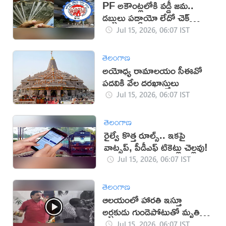
PF అకౌంట్లలోకి వడ్డీ జమ..
డబ్బులు పడ్డాయో లేదో చెక్
చేసుకోండి ఇలా!
Jul 15, 2026, 06:07 IST
తెలంగాణ
అయోధ్య రామాలయం సీఈవో
పదవికి వేల దరఖాస్తులు
Jul 15, 2026, 06:07 IST
తెలంగాణ
రైల్వే కొత్త రూల్స్.. ఇకపై
వాట్సప్, పీడీఎఫ్ టికెట్లు చెల్లవు!
Jul 15, 2026, 06:07 IST
తెలంగాణ
ఆలయంలో హారతి ఇస్తూ
అర్చకుడు గుండెపోటుతో మృతి
(వీడియో)
Jul 15, 2026, 06:07 IST