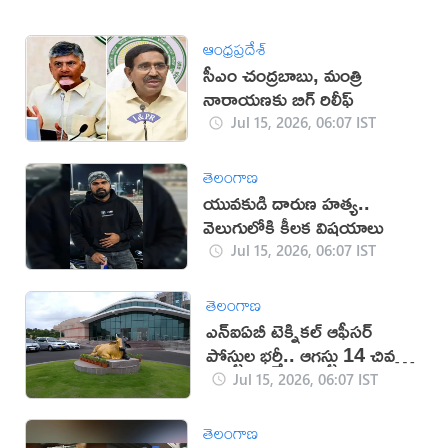
ఆంధ్రప్రదేశ్
సీఎం చంద్రబాబు, మంత్రి
నారాయణకు బిగ్ రిలీఫ్
Jul 15, 2026, 06:07 IST
తెలంగాణ
యువకుడి దారుణ హత్య..
వెలుగులోకి కీలక విషయాలు
Jul 15, 2026, 06:07 IST
తెలంగాణ
ఎన్ఐఏబీ టెక్నికల్ ఆఫీసర్
పోస్టుల భర్తీ.. ఆగస్టు 14 చివరి
తేదీ
Jul 15, 2026, 06:07 IST
తెలంగాణ