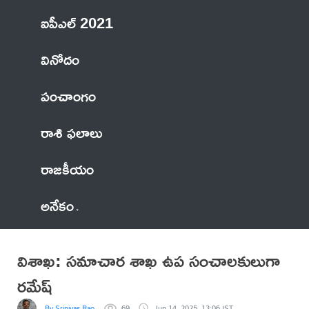
ఐపీఎల్ 2021
వినోదం
పంచాంగం
రాశి ఫలాలు
రాజకీయం
అనేకం
విశాఖ: స‌మాచార శాఖ ఉప సంచాల‌కులుగా
ర‌మేష్
By Srinivas Rao
69
Jun 14, 2025, 13:06 IST