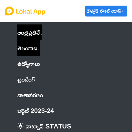
డౌన్లోడ్ లోకల్ యాప్
ఆంధ్రప్రదేశ్
తెలంగాణ
ఉద్యోగాలు
ట్రెండింగ్
వాతావరణం
బడ్జెట్ 2023-24
🌟 వాట్సాప్ STATUS