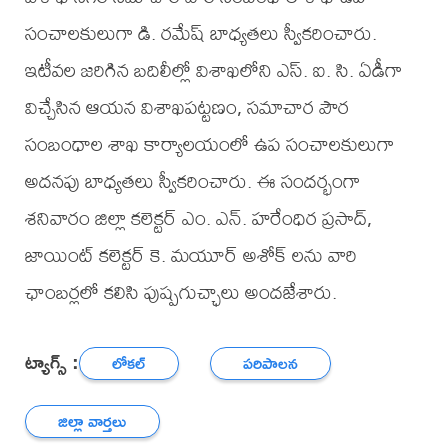
సంచాల‌కులుగా డి. ర‌మేష్ బాధ్య‌త‌లు స్వీక‌రించారు.
ఇటీవ‌ల జ‌రిగిన బ‌దిలీల్లో విశాఖ‌లోని ఎస్. ఐ. సి. ఏడీగా
విచ్చేసిన ఆయ‌న విశాఖ‌ప‌ట్ట‌ణం, స‌మాచార పౌర
సంబంధాల శాఖ కార్యాల‌యంలో ఉప సంచాల‌కులుగా
అద‌న‌పు బాధ్య‌త‌లు స్వీక‌రించారు. ఈ సందర్భంగా
శనివారం జిల్లా కలెక్ట‌ర్ ఎం. ఎన్. హ‌రేంధిర ప్ర‌సాద్,
జాయింట్ కలెక్టర్ కె. మయూర్ అశోక్ లను వారి
ఛాంబర్లలో కలిసి పుష్పగుచ్ఛాలు అందజేశారు.
ట్యాగ్స్ :
లోకల్
పరిపాలన
జిల్లా వార్తలు