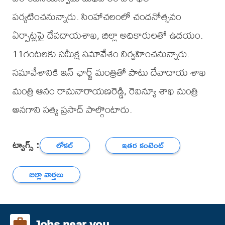
పర్యటించ‌నున్నారు. సింహాచలంలో చందనోత్సవం
ఏర్పాట్లపై దేవదాయశాఖ, జిల్లా అధికారులతో ఉదయం.
11గంటలకు సమీక్ష సమావేశం నిర్వహించ‌నున్నారు.
సమావేశానికి ఇన్ ఛార్జ్ మంత్రితో పాటు దేవాదాయ శాఖ
మంత్రి ఆనం రామనారాయణరెడ్డి, రెవిన్యూ శాఖ మంత్రి
అనగాని సత్య ప్రసాద్ పాల్గొంటారు.
ట్యాగ్స్ :
లోకల్
ఇతర కంటెంట్
జిల్లా వార్తలు
Jobs near you