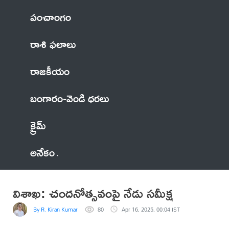
పంచాంగం
రాశి ఫలాలు
రాజకీయం
బంగారం-వెండి ధరలు
క్రైమ్
అనేకం
విశాఖ: చందనోత్సవంపై నేడు సమీక్ష
By R. Kiran Kumar
80
Apr 16, 2025, 00:04 IST