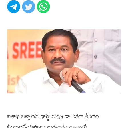
విశాఖ జిల్లా ఇన్ ఛార్జ్ మంత్రి డా. డోలా శ్రీ బాల
వీరాంజనేయస్వామి బుధవారం విశాఖలో