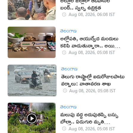
అల్లూరి జిల్లాలో ఆదివాసీల
బంద్.. స్వల్ప ఉద్రిక్తత
Aug 08, 2026, 06:08 IST
తెలంగాణ
అల్లోపతి, ఆయుర్వేద మందులు
కలిపి వాడుతున్నారా.. అయితే
జాగ్రత్త!
Aug 08, 2026, 05:08 IST
తెలంగాణ
తెలుగు రాష్ట్రాల్లో ఐదురోజులపాటు
వర్షాలు: వాతావరణ శాఖ
Aug 08, 2026, 05:08 IST
తెలంగాణ
మలుపు వద్ద అదుపుతప్పి బస్సు
బోల్తా.. ఏడుగురి మృతి
(వీడియో)
Aug 08, 2026, 05:08 IST