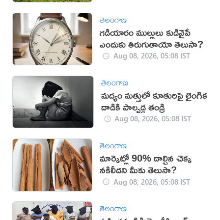
తెలంగాణ
గడియారం ముల్లులు కుడివైపే
ఎందుకు తిరుగుతాయో తెలుసా?
Aug 08, 2026, 05:08 IST
తెలంగాణ
మద్యం మత్తులో కూతురిపై లైంగిక
దాడికి పాల్పడ్డ తండ్రి
Aug 08, 2026, 05:08 IST
తెలంగాణ
మార్కెట్లో 90% దాల్చిన చెక్క
నకిలీదని మీకు తెలుసా?
Aug 08, 2026, 05:08 IST
తెలంగాణ