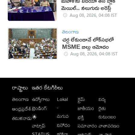
మహిళను వీడియో తీసి బ్లాక్
మెయిల్.. నలుగురు అరెస్ట్
Aug 08, 2026, 04:08 IST
తెలంగాణ
చర్చ లేకుండానే లోక్‌సభలో
MSME బిల్లు ఆమోదం
Aug 08, 2026, 04:08 IST
రాష్ట్రాలు
ఇతర కేటగిరీలు
తెలంగాణ
ఉద్యోగాలు
Lokal
క్రైమ్
విద్య
-
ట్రెండింగ్
జాతీయం
రైతు
ఆంధ్రప్రదేశ్
మగువ
కుటుంబం
🌟
భక్తి
తమిళనాడు
వినోదం
వాట్సాప్
సమాచారం
వాతావరణం
STATUS
కరోనా
క్లాసిఫైడ్స్
వ్యాపార