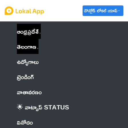
డౌన్లోడ్ లోకల్ యాప్
ఆంధ్రప్రదేశ్
తెలంగాణ
ఉద్యోగాలు
ట్రెండింగ్
వాతావరణం
🌟 వాట్సాప్ STATUS
వినోదం