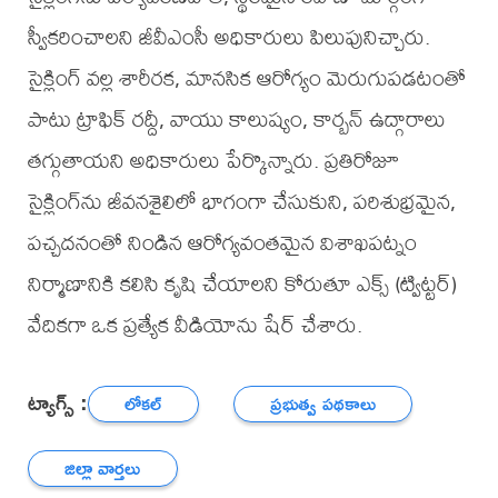
స్వీకరించాలని జీవీఎంసీ అధికారులు పిలుపునిచ్చారు.
సైక్లింగ్ వల్ల శారీరక, మానసిక ఆరోగ్యం మెరుగుపడటంతో
పాటు ట్రాఫిక్ రద్దీ, వాయు కాలుష్యం, కార్బన్ ఉద్గారాలు
తగ్గుతాయని అధికారులు పేర్కొన్నారు. ప్రతిరోజూ
సైక్లింగ్‌ను జీవనశైలిలో భాగంగా చేసుకుని, పరిశుభ్రమైన,
పచ్చదనంతో నిండిన ఆరోగ్యవంతమైన విశాఖపట్నం
నిర్మాణానికి కలిసి కృషి చేయాలని కోరుతూ ఎక్స్ (ట్విట్టర్)
వేదికగా ఒక ప్రత్యేక వీడియోను షేర్ చేశారు.
ట్యాగ్స్ :
లోకల్
ప్రభుత్వ పథకాలు
జిల్లా వార్తలు