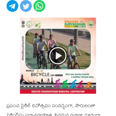
ప్రపంచ సైకిల్ దినోత్సవం సందర్భంగా, పౌరులంతా
సైక్లింగ్‌ను పర్యావరణహిత, స్థిరమైన రవాణా మార్గంగా