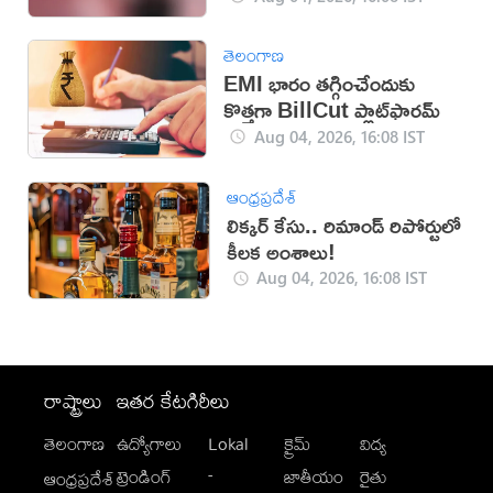
తెలంగాణ
EMI భారం తగ్గించేందుకు
కొత్తగా BillCut ప్లాట్‌ఫారమ్
Aug 04, 2026, 16:08 IST
ఆంధ్రప్రదేశ్
లిక్కర్ కేసు.. రిమాండ్​ రిపోర్టులో
కీలక అంశాలు!
Aug 04, 2026, 16:08 IST
రాష్ట్రాలు
ఇతర కేటగిరీలు
తెలంగాణ
ఉద్యోగాలు
Lokal
క్రైమ్
విద్య
-
ట్రెండింగ్
జాతీయం
రైతు
ఆంధ్రప్రదేశ్