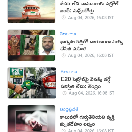
బీమా లేని వాహనాలకు పెట్రోల్
బంద్: సుప్రీంకోర్టు
Aug 04, 2026, 16:08 IST
తెలంగాణ
భార్యను కత్తితో దారుణంగా హత్య
చేసిన మహిళ
Aug 04, 2026, 16:08 IST
తెలంగాణ
E20 పెట్రోల్‌పై వెనక్కి తగ్గే
పరిస్థితి లేదు: కేంద్రం
Aug 04, 2026, 16:08 IST
ఆంధ్రప్రదేశ్
కాలువలో గుర్తుతెలియని వ్యక్తి
మృతదేహం లభ్యం
Aug 04, 2026, 16:08 IST