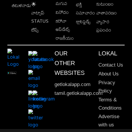
మగువ
కుటుంబం
🌟
భక్తి
తమిళనాడు
వినోదం
వాట్సాప్
సమాచారం
వాతావరణం
STATUS
కరోనా
క్లాసిఫైడ్స్
వ్యాపార
అప్‌డేట్స్
టిప్స్
ప్రపంచం
రాజకీయం
OUR
LOKAL
OTHER
Contact Us
WEBSITES
About Us
Privacy
getlokalapp.com
Policy
tamil.getlokalapp.com
Terms &
Conditions
Advertise
with us