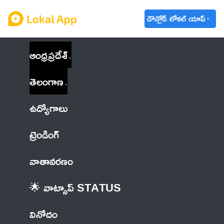
డౌన్లోడ్ లోకల్ యాప్
ఆంధ్రప్రదేశ్
తెలంగాణ
ఉద్యోగాలు
ట్రెండింగ్
వాతావరణం
🌟 వాట్సాప్ STATUS
వినోదం