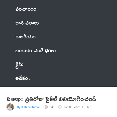
పంచాంగం
రాశి ఫలాలు
రాజకీయం
బంగారం-వెండి ధరలు
క్రైమ్
అనేకం
విశాఖ: ప్రతిరోజు సైకిల్ వినియోగించండి
By R. Kiran Kumar
941
Jun 03, 2026, 11:06 IST