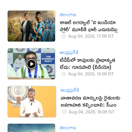
తెలంగాణ
కాజల్ అగర్వాల్ 'ది ఇండియా
స్టోరీ' మూవీకి భారీ ఎదురుదెబ్బ
Aug 04, 2026, 17:08 IST
ఆంధ్రప్రదేశ్
టీడీపీలో కాపులకు ప్రాధాన్యత
లేదు: గూడపాటి (వీడియో)
Aug 04, 2026, 16:08 IST
ఆంధ్రప్రదేశ్
వాతావరణ మార్పులపై రైతులకు
అవగాహన కల్పించాలి: సీఎం
Aug 04, 2026, 16:08 IST
తెలంగాణ