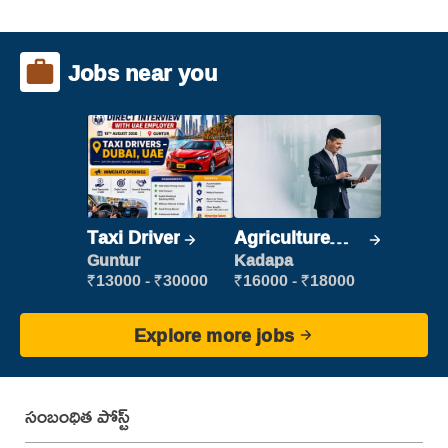
Jobs near you
Taxi Driver
Agriculture
Labour
Guntur
Kadapa
₹13000 - ₹30000
₹16000 - ₹18000
Explore more jobs
సంబంధిత పోస్ట్