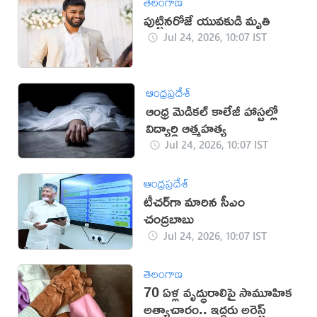
తెలంగాణ
పుట్టినరోజే యువకుడి మృతి
Jul 24, 2026, 10:07 IST
ఆంధ్రప్రదేశ్
ఆంధ్ర మెడికల్ కాలేజీ హాస్టల్లో
విద్యార్థి ఆత్మహత్య
Jul 24, 2026, 10:07 IST
ఆంధ్రప్రదేశ్
టీచర్‌గా మారిన సీఎం
చంద్రబాబు
Jul 24, 2026, 10:07 IST
తెలంగాణ
70 ఏళ్ల వృద్ధురాలిపై సామూహిక
అత్యాచారం.. ఇద్దరు అరెస్ట్