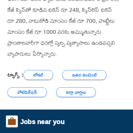
కేజీ స్కిన్‌తో కూడిన చికెన్ రూ.248, స్కిన్‌లెస్ చికెన్
రూ.280, నాటుకోడి మాంసం కేజీ రూ.700, పొట్టేలు
మాంసం కేజీ రూ.1000 వరకు అమ్ముతున్నారు.
ప్రాంతాలవారీగా ధరల్లో స్వల్ప వ్యత్యాసాలు ఉండవచ్చని
వ్యాపారులు పేర్కొన్నారు.
ట్యాగ్స్ :
లోకల్
ఇతర కంటెంట్
నోటిఫికేషన్
జిల్లా వార్తలు
Jobs near you