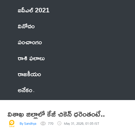
ఐపీఎల్ 2021
వినోదం
పంచాంగం
రాశి ఫలాలు
రాజకీయం
అనేకం
విశాఖ జిల్లాలో కేజీ చికెన్ ధరెంతంటే..
By Sandhya
770
May 31, 2026, 01:05 IST