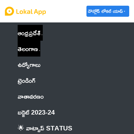
డౌన్లోడ్ లోకల్ యాప్
ఆంధ్రప్రదేశ్
తెలంగాణ
ఉద్యోగాలు
ట్రెండింగ్
వాతావరణం
బడ్జెట్ 2023-24
🌟 వాట్సాప్ STATUS