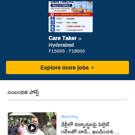
Care Taker
Hyderabad
₹15000 - ₹18000
Explore more jobs
సంబంధిత పోస్ట్
తెలంగాణ
ఢిల్లీలో విద్యార్థులపై పెల్లెట్
గన్‌లతో దాడి.. ఖండించిన