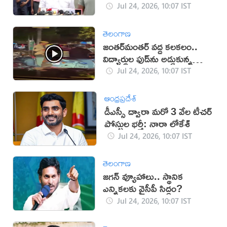
రాహుల్ గాంధీ
Jul 24, 2026, 10:07 IST
తెలంగాణ
జంతర్‌మంతర్ వద్ద కలకలం..
విద్యార్థుల ఫుడ్‌ను అడ్డుకున్న
పోలీసులు!
Jul 24, 2026, 10:07 IST
ఆంధ్రప్రదేశ్
డీఎస్సీ ద్వారా మరో 3 వేల టీచర్‌
పోస్టుల భర్తీ: నారా లోకేశ్
Jul 24, 2026, 10:07 IST
తెలంగాణ
జగన్ వ్యూహాలు.. స్థానిక
ఎన్నికలకు వైసీపీ సిద్ధం?
Jul 24, 2026, 10:07 IST