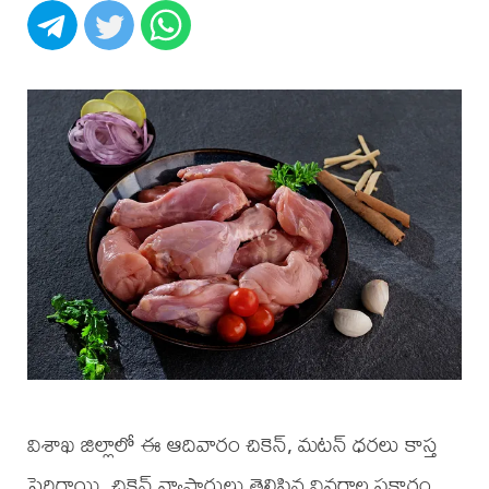
విశాఖ జిల్లాలో ఈ ఆదివారం చికెన్, మటన్ ధరలు కాస్త
పెరిగాయి. చికెన్ వ్యాపారులు తెలిపిన వివరాల ప్రకారం,