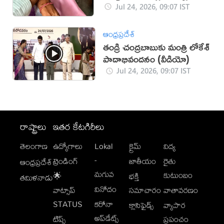
Jul 24, 2026, 09:07 IST
ఆంధ్రప్రదేశ్
తండ్రి చంద్రబాబుకు మంత్రి లోకేశ్
పాదాభివందనం (వీడియో)
Jul 24, 2026, 09:07 IST
రాష్ట్రాలు
ఇతర కేటగిరీలు
తెలంగాణ
ఉద్యోగాలు
Lokal
క్రైమ్
విద్య
-
ట్రెండింగ్
జాతీయం
రైతు
ఆంధ్రప్రదేశ్
మగువ
కుటుంబం
🌟
భక్తి
తమిళనాడు
వినోదం
వాట్సాప్
సమాచారం
వాతావరణం
STATUS
కరోనా
క్లాసిఫైడ్స్
వ్యాపార
అప్‌డేట్స్
టిప్స్
ప్రపంచం