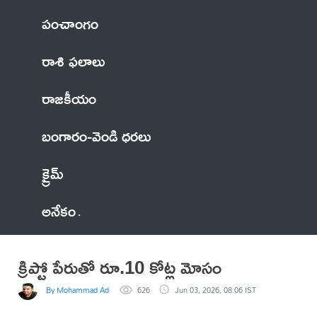
పంచాంగం
రాశి ఫలాలు
రాజకీయం
బంగారం-వెండి ధరలు
క్రైమ్
అనేకం
క్రిప్టో పేరుతో రూ.10 కోట్ల మోసం
By Mohammad Adil Anwar
626
Jun 03, 2026, 08:06 IST