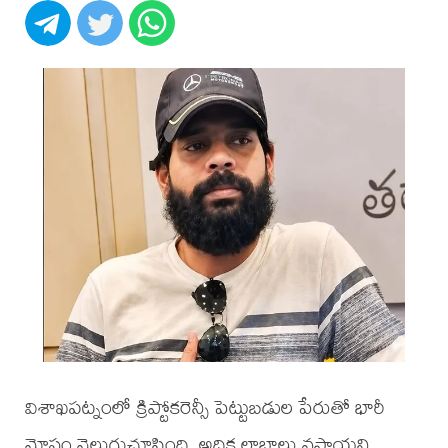
విశాఖపట్నంలో క్రిప్టోకరెన్సీ పెట్టుబడుల పేరుతో భారీ
మోసం వెలుగుచూసింది. అధిక లాభాలు వస్తాయని