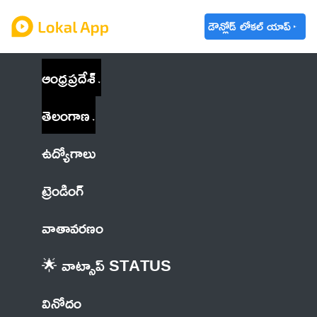
డౌన్లోడ్ లోకల్ యాప్
ఆంధ్రప్రదేశ్
తెలంగాణ
ఉద్యోగాలు
ట్రెండింగ్
వాతావరణం
🌟 వాట్సాప్ STATUS
వినోదం