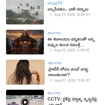
ఆంధ్రప్రదేశ్
అల్పపీడనం.. భారీ వర్షాలు
Aug 07, 2026, 12:08 IST
తెలంగాణ
ఈ శివాలయం దర్శనంతో అన్ని
అప్పుల నుంచి విముక్తి
లభిస్తుందట!
Aug 07, 2026, 11:08 IST
తెలంగాణ
ప్రొటీన్ లోపం ఉంటే జుట్టు
రాలుతుందా?
Aug 07, 2026, 11:08 IST
తెలంగాణ
CCTV: బైక్‌పై వెళ్తున్న వృద్ధుడిపై
ఎద్దు దాడి