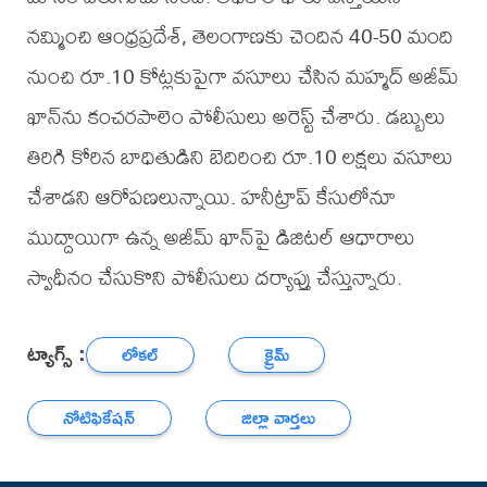
నమ్మించి ఆంధ్రప్రదేశ్, తెలంగాణకు చెందిన 40-50 మంది
నుంచి రూ.10 కోట్లకుపైగా వసూలు చేసిన మహ్మద్ అజీమ్
ఖాన్‌ను కంచరపాలెం పోలీసులు అరెస్ట్ చేశారు. డబ్బులు
తిరిగి కోరిన బాధితుడిని బెదిరించి రూ.10 లక్షలు వసూలు
చేశాడని ఆరోపణలున్నాయి. హనీట్రాప్ కేసులోనూ
ముద్దాయిగా ఉన్న అజీమ్ ఖాన్‌పై డిజిటల్ ఆధారాలు
స్వాధీనం చేసుకొని పోలీసులు దర్యాప్తు చేస్తున్నారు.
ట్యాగ్స్ :
లోకల్
క్రైమ్
నోటిఫికేషన్
జిల్లా వార్తలు