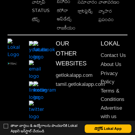
వినోదం
వాట్సాప్
సమాచారం
వాతావరణం
STATUS
కరోనా
క్లాసిఫైడ్స్
వ్యాపార
అప్‌డేట్స్
టిప్స్
ప్రపంచం
రాజకీయం
OUR
LOKAL
OTHER
Contact Us
WEBSITES
About Us
Privacy
getlokalapp.com
Policy
tamil.getlokalapp.com
Terms &
Conditions
Advertise
with us
Sitemap
తాజా వార్తలు & ఉద్యోగాలను పొందడానికి Lokal
డౌన్లోడ్ Lokal App
Appని ఇన్‌స్టాల్ చేయండి
This material may not be published, transmitted, rewritten or redistributed. © 2020 Lokal App. All rights reserved.