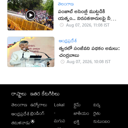
తెలంగాణ
పంజాబ్ అసెంబ్లీ ముట్టడికి
యత్నం.. నిరసనకారులపై నీళ్ల
ఫిరంగులు!
Aug 07, 2026, 11:08 IST
ఆంధ్రప్రదేశ్
త్వరలో సంజీవని పథకం అమలు:
చంద్రబాబు
Aug 07, 2026, 10:08 IST
రాష్ట్రాలు
ఇతర కేటగిరీలు
తెలంగాణ
ఉద్యోగాలు
Lokal
క్రైమ్
విద్య
-
ట్రెండింగ్
జాతీయం
రైతు
ఆంధ్రప్రదేశ్
మగువ
కుటుంబం
🌟
భక్తి
తమిళనాడు