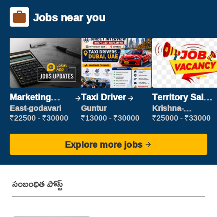
Jobs near you
Marketing
Taxi Driver
Territory Sales
Executive
Manager
East-godavari
Guntur
Krishna-
vijayawada
₹22500 - ₹30000
₹13000 - ₹30000
₹25000 - ₹33000
Explore more jobs
సంబంధిత పోస్ట్