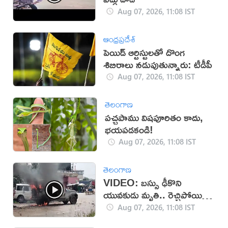
Aug 07, 2026, 11:08 IST
ఆంధ్రప్రదేశ్
పెయిడ్ ఆర్టిస్టులతో దొంగ
శిబిరాలు నడుపుతున్నారు: టీడీపీ
Aug 07, 2026, 11:08 IST
తెలంగాణ
పచ్చపాము విషపూరితం కాదు,
భయపడకండి!
Aug 07, 2026, 11:08 IST
తెలంగాణ
VIDEO: బస్సు ఢీకొని
యువకుడు మృతి.. రెచ్చిపోయిన
స్థానికులు!
Aug 07, 2026, 11:08 IST