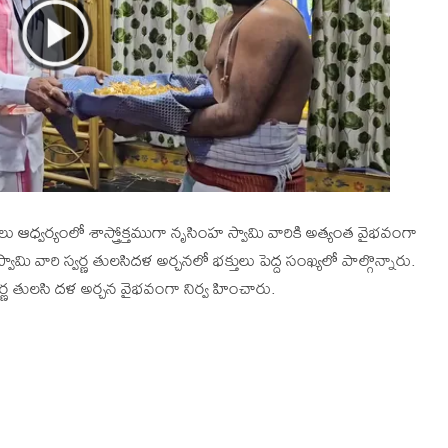
ధ్వర్యంలో శాస్త్రోక్తముగా నృసింహ స్వామి వారికి అత్యంత వైభవంగా
వామి వారి స్వర్ణ తులసిదళ అర్చనలో భక్తులు పెద్ద సంఖ్యలో పాల్గొన్నారు.
స్వర్ణ తులసి దళ అర్చన వైభవంగా నిర్వ హించారు.