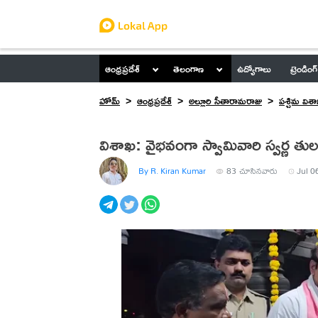
ఆంధ్రప్రదేశ్
తెలంగాణ
ఉద్యోగాలు
ట్రెండింగ్
హోమ్
ఆంధ్రప్రదేశ్
అల్లూరి సీతారామరాజు
పశ్చిమ విశ
విశాఖ: వైభవంగా స్వామివారి స్వర్ణ తు
By R. Kiran Kumar
83
చూసినవారు
Jul 0