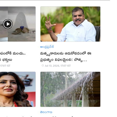
ఆంధ్రప్రదేశ్
ూపంలోకి మంచు..
మత్స్యకారులను ఆదుకోవడంలో ఈ
 భక్తులు
ప్రభుత్వం విఫలమైంది: బొత్స
సత్యనారాయణ
 17:07 IST
Jul 13, 2026, 17:07 IST
తెలంగాణ