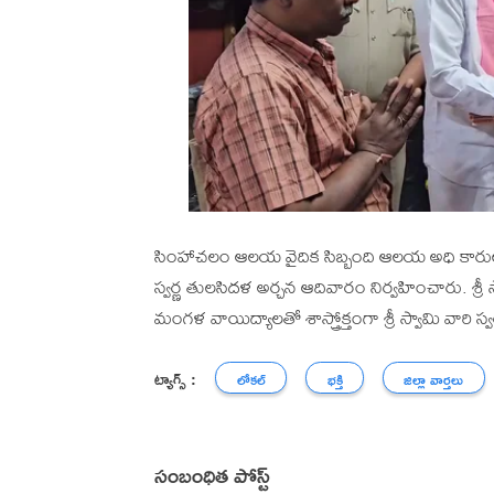
సింహాచలం ఆలయ వైదిక సిబ్బంది ఆలయ అధి కారులు ఆ
స్వర్ణ తులసిదళ అర్చన ఆదివారం నిర్వహించారు. శ్రీ స్
మంగళ వాయిద్యాలతో శాస్త్రోక్తంగా శ్రీ స్వామి వారి 
ట్యాగ్స్ :
లోకల్
భక్తి
జిల్లా వార్తలు
సంబంధిత పోస్ట్