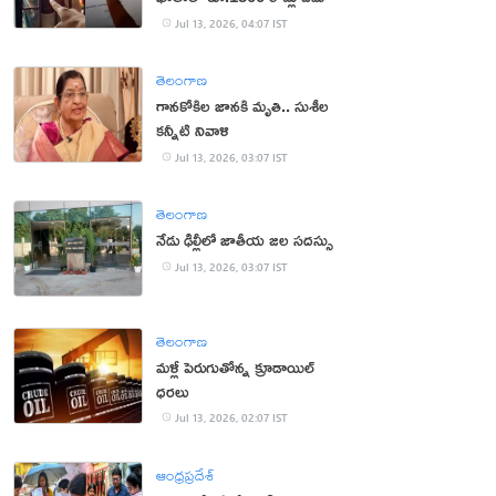
Jul 13, 2026, 04:07 IST
తెలంగాణ
గానకోకిల జానకి మృతి.. సుశీల
కన్నీటి నివాళి
Jul 13, 2026, 03:07 IST
తెలంగాణ
నేడు ఢిల్లీలో జాతీయ జల సదస్సు
Jul 13, 2026, 03:07 IST
తెలంగాణ
మళ్లీ పెరుగుతోన్న క్రూడాయిల్
ధరలు
Jul 13, 2026, 02:07 IST
ఆంధ్రప్రదేశ్