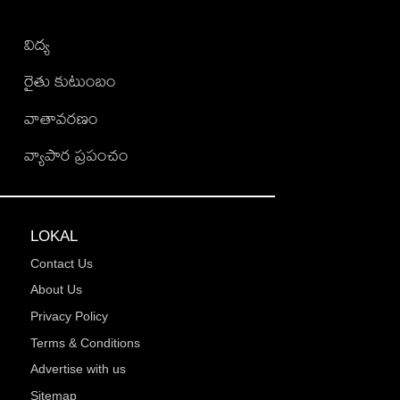
విద్య
రైతు కుటుంబం
వాతావరణం
వ్యాపార ప్రపంచం
LOKAL
Contact Us
About Us
Privacy Policy
Terms & Conditions
Advertise with us
Sitemap