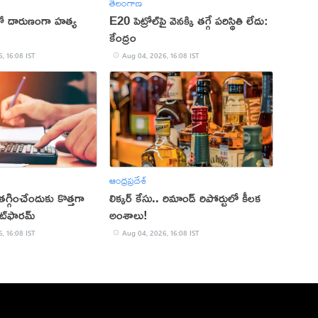
తెలంగాణ
ితో దారుణంగా హత్య
E20 పెట్రోల్‌పై వెనక్కి తగ్గే పరిస్థితి లేదు:
కేంద్రం
, 16:08 IST
Aug 04, 2026, 16:08 IST
ఆంధ్రప్రదేశ్
్గించేందుకు కొత్తగా
లిక్కర్ కేసు.. రిమాండ్​ రిపోర్టులో కీలక
ట్‌ఫారమ్
అంశాలు!
, 16:08 IST
Aug 04, 2026, 16:08 IST