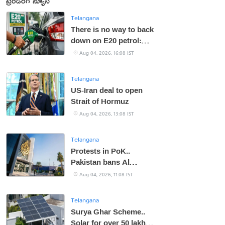
ట్రెండింగ్ న్యూస్
Telangana
There is no way to back
down on E20 petrol:
Centre
Aug 04, 2026, 16:08 IST
Telangana
US-Iran deal to open
Strait of Hormuz
Aug 04, 2026, 13:08 IST
Telangana
Protests in PoK..
Pakistan bans Al
Jazeera
Aug 04, 2026, 11:08 IST
Telangana
Surya Ghar Scheme..
Solar for over 50 lakh