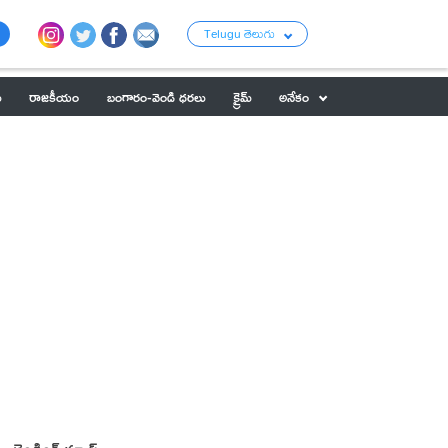
Telugu తెలుగు
ు
రాజకీయం
బంగారం-వెండి ధరలు
క్రైమ్
అనేకం