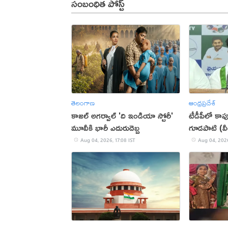
సంబంధిత పోస్ట్
తెలంగాణ
ఆంధ్రప్రదేశ్
కాజల్ అగర్వాల్ 'ది ఇండియా స్టోరీ'
టీడీపీలో కాప
మూవీకి భారీ ఎదురుదెబ్బ
గూడపాటి (వ
Aug 04, 2026, 17:08 IST
Aug 04, 2026