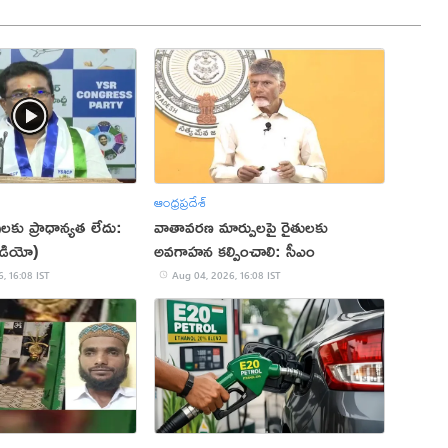
ఆంధ్రప్రదేశ్
ులకు ప్రాధాన్యత లేదు:
వాతావరణ మార్పులపై రైతులకు
ీడియో)
అవగాహన కల్పించాలి: సీఎం
, 16:08 IST
Aug 04, 2026, 16:08 IST