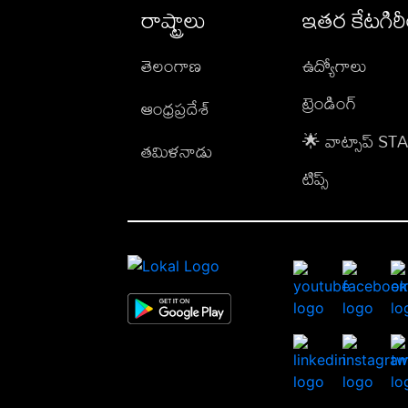
రాష్ట్రాలు
ఇతర కేటగిర
తెలంగాణ
ఉద్యోగాలు
ట్రెండింగ్
ఆంధ్రప్రదేశ్
🌟 వాట్సాప్ S
తమిళనాడు
టిప్స్