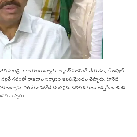
ంద‌ని మంత్రి నారాయ‌ణ అన్నారు. ల్యాండ్ పూలింగ్ చేయ‌డం, లే అవుట్
‌ల్ల‌నే గ‌తంలో రాజ‌ధాని నిర్మాణం ఆలస్యమైందని చెప్పారు. టార్గెట్
నార‌ని చెప్పారు. గ‌త ఏడాదిలోనే టెండ‌ర్ల‌ను పిలిచి ప‌నులు అప్ప‌గించామ‌ని
ద‌ని చెప్పారు.