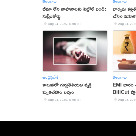
తెలంగాణ
తెలంగాణ
బీమా లేని వాహనాలకు పెట్రోల్ బంద్:
భార్యను కత్త
సుప్రీంకోర్టు
చేసిన మహిళ
Aug 04, 2026, 16:08 IST
Aug 04, 2026
ఆంధ్రప్రదేశ్
తెలంగాణ
కాలువలో గుర్తుతెలియని వ్యక్తి
EMI భారం తగ
మృతదేహం లభ్యం
BillCut ప్లా
Aug 04, 2026, 16:08 IST
Aug 04, 2026