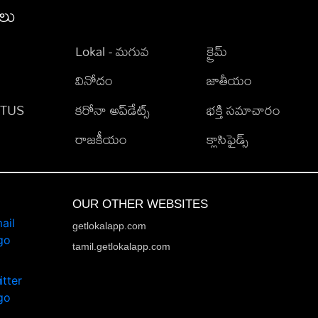
ీలు
Lokal - మగువ
క్రైమ్
వినోదం
జాతీయం
TATUS
కరోనా అప్‌డేట్స్
భక్తి సమాచారం
రాజకీయం
క్లాసిఫైడ్స్
OUR OTHER WEBSITES
getlokalapp.com
tamil.getlokalapp.com