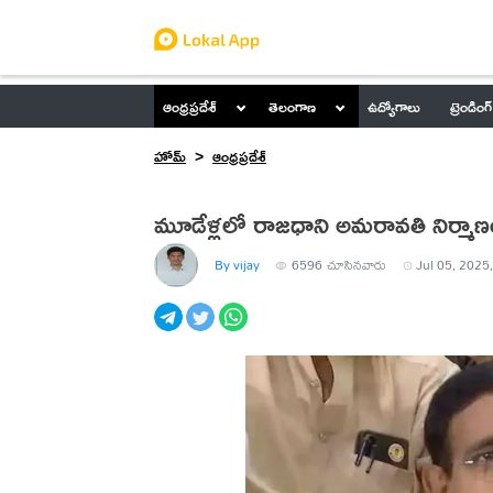
ఆంధ్రప్రదేశ్
తెలంగాణ
ఉద్యోగాలు
ట్రెండింగ్
హోమ్
ఆంధ్రప్రదేశ్
మూడేళ్లలో రాజధాని అమరావతి నిర్మాణం
By vijay
6596
చూసినవారు
Jul 05, 2025