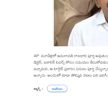
AP: మూడేళ్ల‌లో అమ‌రావ‌తి రాజ‌ధాని పూర్తి అవుతు
డిజైన్, ఐకానిక్ ట‌వ‌ర్స్ కోసం స‌మ‌యం తీసుకోవ‌డం వ
ఇచ్చామ‌ని, ఆ టార్గెట్ ప్ర‌కారం ప‌నులు పూర్తి చేస్తున్
అన్నారు. అందులో కూడా తొమ్మిది నెల‌లు ప‌ని జ‌రిగిం
ట్యాగ్స్ :
రాజకీయం