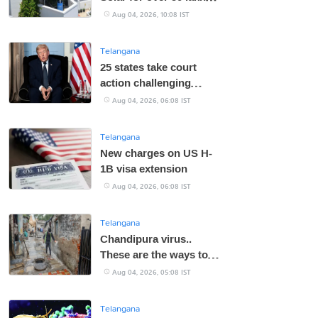
homes
Aug 04, 2026, 10:08 IST
Telangana
25 states take court
action challenging
Trump tariffs
Aug 04, 2026, 06:08 IST
Telangana
New charges on US H-
1B visa extension
Aug 04, 2026, 06:08 IST
Telangana
Chandipura virus..
These are the ways to
prevent it!
Aug 04, 2026, 05:08 IST
Telangana