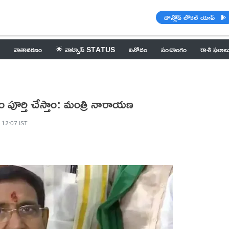
డౌన్లోడ్ లోకల్ యాప్
వాతావరణం
🌟 వాట్సాప్ STATUS
వినోదం
పంచాంగం
రాశి ఫలాల
 పూర్తి చేస్తాం: మంత్రి నారాయణ
, 12:07 IST