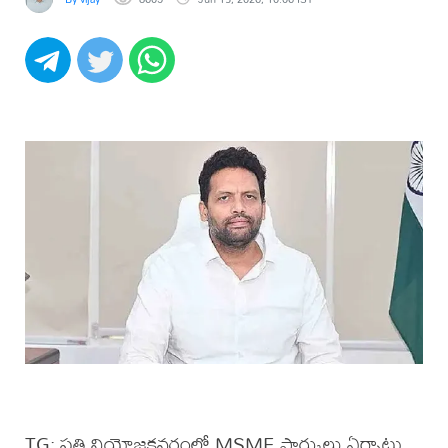
TG: ప్రతి నియోజకవర్గంలో MSME పార్కులు ఏర్పాటు