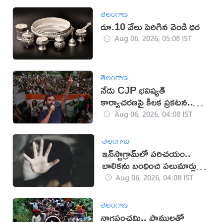
తెలంగాణ
రూ.10 వేలు పెరిగిన వెండి ధర
Aug 06, 2026, 05:08 IST
తెలంగాణ
నేడు CJP భవిష్యత్
కార్యాచరణపై కీలక ప్రకటన..
దేశవ్యాప్తంగా తీవ్ర ఉత్కంఠ
Aug 06, 2026, 04:08 IST
తెలంగాణ
ఇన్‌స్టాగ్రామ్‌లో పరిచయం..
బాలికను బంధించి పలుమార్లు
లైంగిక దాడి
Aug 06, 2026, 04:08 IST
తెలంగాణ
నాగపంచమి.. పాములతో