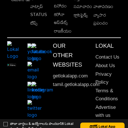
వినోదం
వాట్సాప్
సమాచారం
వాతావరణం
STATUS
కరోనా
క్లాసిఫైడ్స్
వ్యాపార
అప్‌డేట్స్
టిప్స్
ప్రపంచం
రాజకీయం
OUR
LOKAL
OTHER
Contact Us
WEBSITES
About Us
Privacy
getlokalapp.com
Policy
tamil.getlokalapp.com
Terms &
Conditions
Advertise
with us
Sitemap
తాజా వార్తలు & ఉద్యోగాలను పొందడానికి Lokal
డౌన్లోడ్ Lokal App