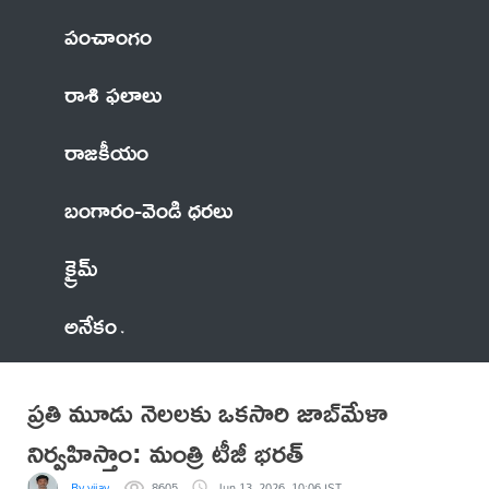
పంచాంగం
రాశి ఫలాలు
రాజకీయం
బంగారం-వెండి ధరలు
క్రైమ్
అనేకం
ప్రతి మూడు నెలలకు ఒకసారి జాబ్‌మేళా
నిర్వహిస్తాం: మంత్రి టీజీ భరత్
By vijay
8605
Jun 13, 2026, 10:06 IST