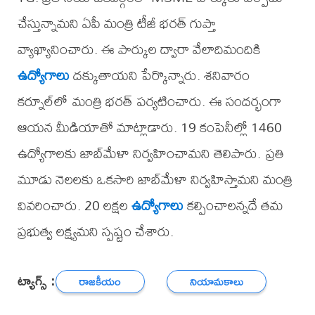
చేస్తున్నామని ఏపీ మంత్రి టీజీ భరత్ గుప్తా
వ్యాఖ్యానించారు. ఈ పార్కుల ద్వారా వేలాదిమందికి
ఉద్యోగాలు
దక్కుతాయని పేర్కొన్నారు. శనివారం
కర్నూల్‌లో మంత్రి భరత్ పర్యటించారు. ఈ సందర్భంగా
ఆయన మీడియాతో మాట్లాడారు. 19 కంపెనీల్లో 1460
ఉద్యోగాలకు జాబ్‌మేళా నిర్వహించామని తెలిపారు. ప్రతి
మూడు నెలలకు ఒకసారి జాబ్‌మేళా నిర్వహిస్తామని మంత్రి
వివరించారు. 20 లక్షల
ఉద్యోగాలు
కల్పించాలన్నదే తమ
ప్రభుత్వ లక్ష్యమని స్పష్టం చేశారు.
ట్యాగ్స్ :
రాజకీయం
నియామకాలు