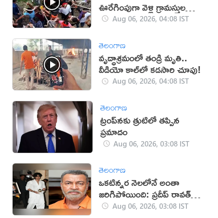
ఊరేగింపుగా వెళ్లి గ్రామస్తుల
పూజలు(వీడియో)
Aug 06, 2026, 04:08 IST
తెలంగాణ
వృద్ధాశ్రమంలో తండ్రి మృతి..
వీడియో కాల్‌లో కడసారి చూపు!
Aug 06, 2026, 04:08 IST
తెలంగాణ
ట్రంప్‌నకు త్రుటిలో తప్పిన
ప్రమాదం
Aug 06, 2026, 03:08 IST
తెలంగాణ
ఒకటిన్నర నెలలోనే అంతా
జరిగిపోయింది: ప్రదీప్ రావత్
కుమారుడు
Aug 06, 2026, 03:08 IST