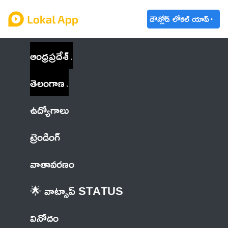
డౌన్లోడ్ లోకల్ యాప్
ఆంధ్రప్రదేశ్
తెలంగాణ
ఉద్యోగాలు
ట్రెండింగ్
వాతావరణం
🌟 వాట్సాప్ STATUS
వినోదం