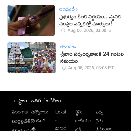
ఆంధ్రప్రదేశ్
ప్రభుత్వం కీలక నిర్ణయం.. స్థానిక
సంస్థల ఎన్నికల్లో మార్పులు!
Aug 06, 2026, 03:08 IST
తెలంగాణ
శ్రీవారి సర్వదర్శనానికి 24 గంటల
సమయం
Aug 06, 2026, 03:08 IST
రాష్ట్రాలు
ఇతర కేటగిరీలు
తెలంగాణ
ఉద్యోగాలు
Lokal
క్రైమ్
విద్య
-
ట్రెండింగ్
జాతీయం
రైతు
ఆంధ్రప్రదేశ్
మగువ
కుటుంబం
🌟
భక్తి
తమిళనాడు