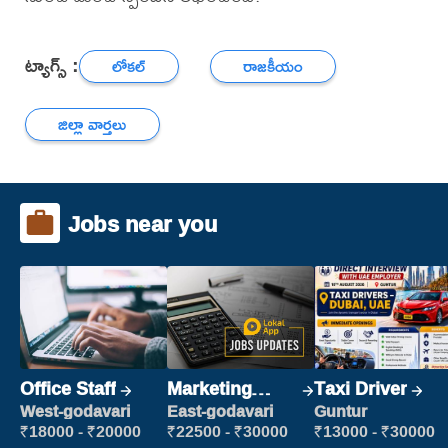
ట్యాగ్స్ :
లోకల్
రాజకీయం
జిల్లా వార్తలు
Jobs near you
Office Staff
Marketing
Taxi Driver
Executive
West-godavari
East-godavari
Guntur
₹18000 - ₹20000
₹22500 - ₹30000
₹13000 - ₹30000