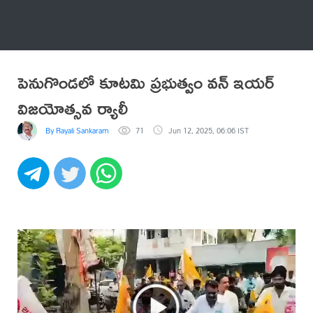
అనేకం
పెనుగొండలో కూటమి ప్రభుత్వం వన్ ఇయర్
విజయోత్సవ ర్యాలీ
By Rayali Sankaram
71
Jun 12, 2025, 06:06 IST