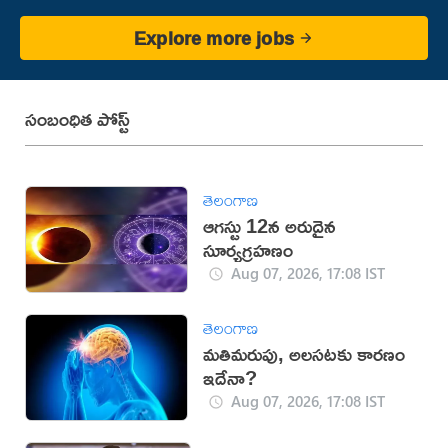
Explore more jobs
సంబంధిత పోస్ట్
తెలంగాణ
ఆగస్టు 12న అరుదైన
సూర్యగ్రహణం
Aug 07, 2026, 17:08 IST
తెలంగాణ
మతిమరుపు, అలసటకు కారణం
ఇదేనా?
Aug 07, 2026, 17:08 IST