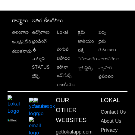
రాష్ట్రాలు
ఇతర కేటగిరీలు
తెలంగాణ
ఉద్యోగాలు
Lokal
క్రైమ్
విద్య
-
ట్రెండింగ్
జాతీయం
రైతు
ఆంధ్రప్రదేశ్
మగువ
కుటుంబం
🌟
భక్తి
తమిళనాడు
వినోదం
వాట్సాప్
సమాచారం
వాతావరణం
STATUS
కరోనా
క్లాసిఫైడ్స్
వ్యాపార
అప్‌డేట్స్
టిప్స్
ప్రపంచం
రాజకీయం
OUR
LOKAL
OTHER
Contact Us
WEBSITES
About Us
Privacy
getlokalapp.com