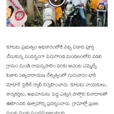
కూటమి ప్రభుత్వం అధికారంలోకి వచ్చి ఏడాది పూర్తి
చేసుకున్న సందర్భంగా పెనుగొండ మండలంలోని వడలి
గ్రామం నుండి రామన్నపాలెం వరకు ఆచంట ఎమ్మెల్యే
పితాని సత్యనారాయణ నేతృత్వంలో గురువారం భారీ
మోటార్ సైకిల్ ర్యాలీ నిర్వహించారు. కూటమి నాయకులు,
కార్యకర్తలు, అభిమానులు పెద్ద ఎత్తున పాల్గొని నినాదాలతో
ఊహించని ఉత్సాహాన్ని ప్రదర్శించారు. గ్రామాల్లో ప్రజల
నుంచి మంచి స్పందన లభించింది.