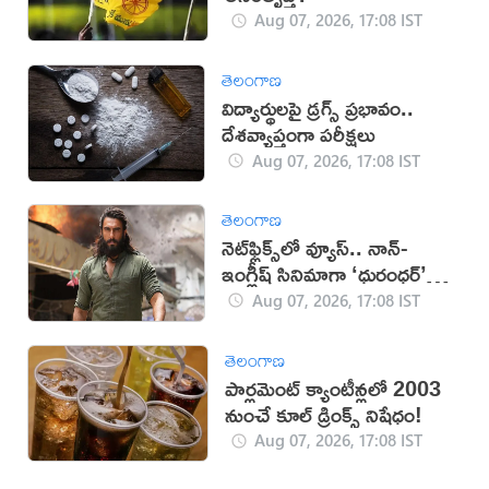
Aug 07, 2026, 17:08 IST
తెలంగాణ
విద్యార్థులపై డ్రగ్స్ ప్రభావం..
దేశవ్యాప్తంగా పరీక్షలు
Aug 07, 2026, 17:08 IST
తెలంగాణ
నెట్‌ఫ్లిక్స్‌లో వ్యూస్.. నాన్-
ఇంగ్లీష్ సినిమాగా ‘ధురంధర్’
రికార్డు
Aug 07, 2026, 17:08 IST
తెలంగాణ
పార్లమెంట్ క్యాంటీన్లలో 2003
నుంచే కూల్ డ్రింక్స్ నిషేధం!
Aug 07, 2026, 17:08 IST