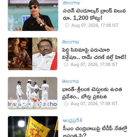
తెలంగాణ
సచిన్ టెండూల్కర్ బ్రాండ్ విలువ
రూ. 1,200 కోట్లు!
Aug 07, 2026, 17:08 IST
తెలంగాణ
పెద్ది సినిమాపై పరుచూరి
విశ్లేషణ.. రామ్ చరణ్ వల్లే హిట్!
Aug 07, 2026, 17:08 IST
తెలంగాణ
భారత్-శ్రీలంక టెస్టులకు ఉచిత
ప్రవేశం.. బోర్డు ప్రకటన
Aug 07, 2026, 17:08 IST
ఆంధ్రప్రదేశ్
సీఎం చంద్రబాబుపై టీడీపీ నేతల్లో
అసంతృప్తి?