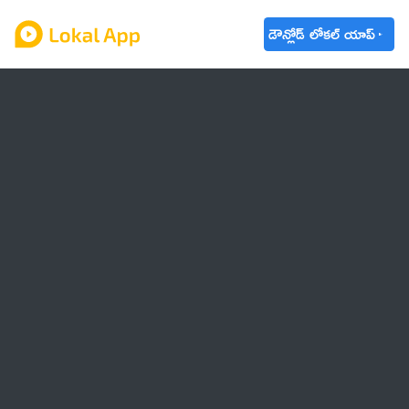
డౌన్లోడ్ లోకల్ యాప్
ఆంధ్రప్రదేశ్
తెలంగాణ
ఉద్యోగాలు
ట్రెండింగ్
వాతావరణం
🌟 వాట్సాప్ STATUS
వినోదం