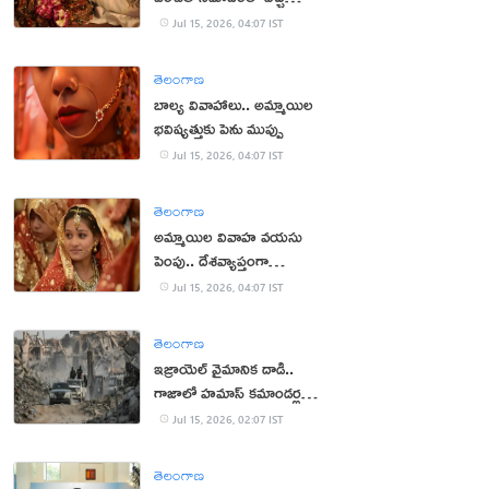
మార్పులు ఇవే!
Jul 15, 2026, 04:07 IST
తెలంగాణ
బాల్య వివాహాలు.. అమ్మాయిల
భవిష్యత్తుకు పెను ముప్పు
Jul 15, 2026, 04:07 IST
తెలంగాణ
అమ్మాయిల వివాహ వయసు
పెంపు.. దేశవ్యాప్తంగా
భిన్నాభిప్రాయాలు
Jul 15, 2026, 04:07 IST
తెలంగాణ
ఇజ్రాయెల్ వైమానిక దాడి..
గాజాలో హమాస్ కమాండర్ల
హతం
Jul 15, 2026, 02:07 IST
తెలంగాణ