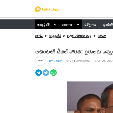
ఆంధ్రప్రదేశ్
తెలంగాణ
ఉద్యోగాలు
ట్రెండింగ్
హోమ్
ఆంధ్రప్రదేశ్
పశ్చిమ గోదావరి జిల్లా
ఆచంట
ఆచంటలో డీజిల్ కొరత: రైతులకు ఎమ్మె
By Citizen
784
చూసినవారు
Apr 26, 202