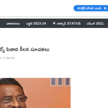
డౌన్లోడ్ లోకల్ యాప్
వాతావరణం
బడ్జెట్ 2023-24
🌟 వాట్సాప్ STATUS
ఐపీఎల్ 2021
ల్యే పితాని కీలక సూచనలు
6, 17:04 IST