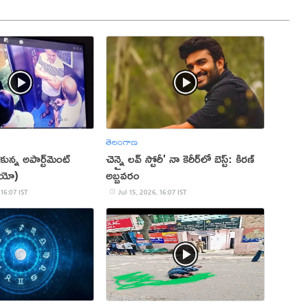
తెలంగాణ
్టుకున్న అపార్ట్‌మెంట్
చెన్నై లవ్ స్టోరీ' నా కెరీర్‌లో బెస్ట్: కిరణ్
ియో)
అబ్బవరం
 16:07 IST
Jul 15, 2026, 16:07 IST