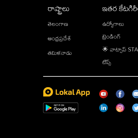
రాష్ట్రాలు
ఇతర కేటగిర
తెలంగాణ
ఉద్యోగాలు
ట్రెండింగ్
ఆంధ్రప్రదేశ్
🌟 వాట్సాప్ S
తమిళనాడు
టిప్స్