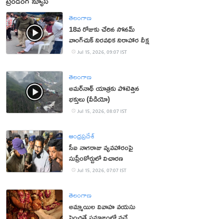
ట్రెండింగ్ న్యూస్
తెలంగాణ
18వ రోజుకు చేరిన సోనమ్
వాంగ్‌చుక్ నిరవధిక నిరాహార దీక్ష
Jul 15, 2026, 09:07 IST
తెలంగాణ
అమర్‌నాథ్ యాత్రకు పోటెత్తిన
భక్తులు (వీడియో)
Jul 15, 2026, 08:07 IST
ఆంధ్రప్రదేశ్
సీఐ నాగరాజు వ్యవహారంపై
సుప్రీంకోర్టులో విచారణ
Jul 15, 2026, 07:07 IST
తెలంగాణ
అమ్మాయిల వివాహ వయసు
పెంచితే సమాజంలో వచ్చే