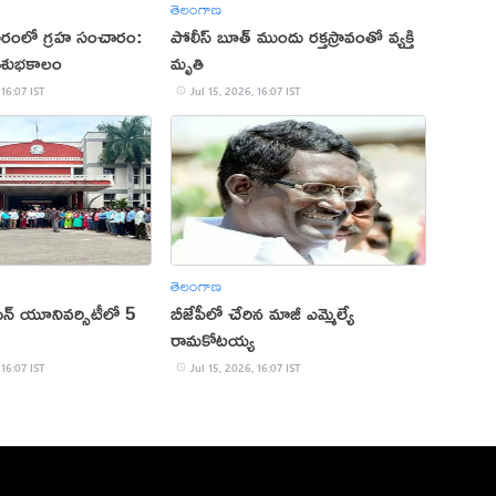
తెలంగాణ
వారంలో గ్రహ సంచారం:
పోలీస్‌ బూత్‌ ముందు రక్తస్రావంతో వ్యక్తి
 శుభకాలం
మృతి
 16:07 IST
Jul 15, 2026, 16:07 IST
తెలంగాణ
పెన్‌ యూనివర్సిటీలో 5
బీజేపీలో చేరిన మాజీ ఎమ్మెల్యే
రామకోటయ్య
 16:07 IST
Jul 15, 2026, 16:07 IST