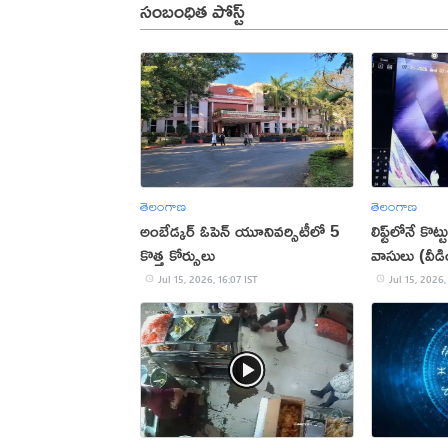
సంబంధిత పోస్ట్
తెలంగాణ
తెలంగాణ
అంబేడ్కర్‌ ఓపెన్‌ యూనివర్సిటీలో 5
లిఫ్ట్‌లోనే కొట
కొత్త కోర్సులు
వాసులు (వీడ
Jul 15, 2026, 16:07 IST
Jul 15, 2026,