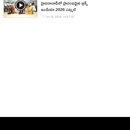
హైదరాబాద్‌లో ప్రారంభమైన బ్రిక్స్
ఇండియా 2026 సమ్మిట్
Jul 14, 2026, 13:07 IST