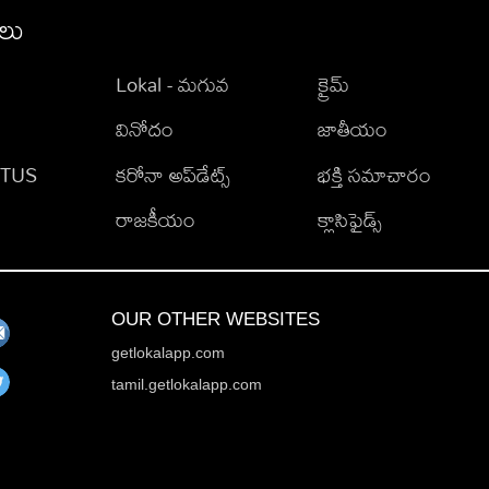
ీలు
Lokal - మగువ
క్రైమ్
వినోదం
జాతీయం
TATUS
కరోనా అప్‌డేట్స్
భక్తి సమాచారం
రాజకీయం
క్లాసిఫైడ్స్
OUR OTHER WEBSITES
getlokalapp.com
tamil.getlokalapp.com