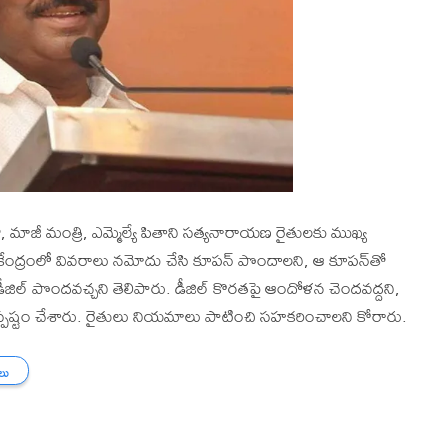
ాజీ మంత్రి, ఎమ్మెల్యే పితాని సత్యనారాయణ రైతులకు ముఖ్య
ేంద్రంలో వివరాలు నమోదు చేసి కూపన్ పొందాలని, ఆ కూపన్‌తో
ీజిల్ పొందవచ్చని తెలిపారు. డీజిల్ కొరతపై ఆందోళన చెందవద్దని,
యన స్పష్టం చేశారు. రైతులు నియమాలు పాటించి సహకరించాలని కోరారు.
తలు