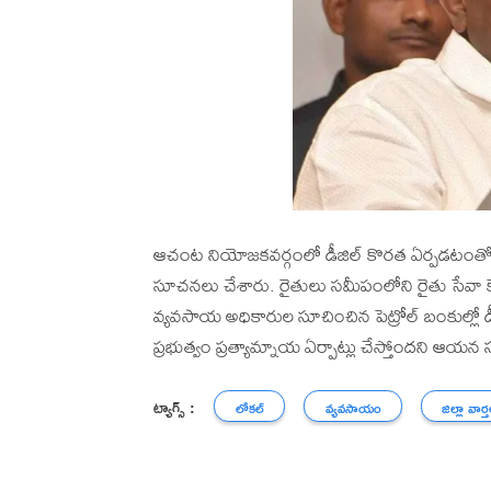
ఆచంట నియోజకవర్గంలో డీజిల్ కొరత ఏర్పడటంతో, మ
సూచనలు చేశారు. రైతులు సమీపంలోని రైతు సేవా క
వ్యవసాయ అధికారుల సూచించిన పెట్రోల్ బంకుల్లో డ
ప్రభుత్వం ప్రత్యామ్నాయ ఏర్పాట్లు చేస్తోందని ఆ
ట్యాగ్స్ :
లోకల్
వ్యవసాయం
జిల్లా వార్