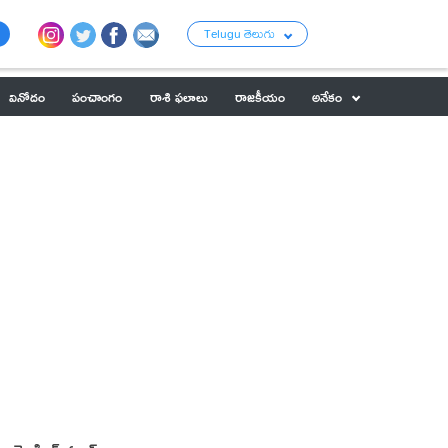
Telugu తెలుగు
వినోదం
పంచాంగం
రాశి ఫలాలు
రాజకీయం
అనేకం