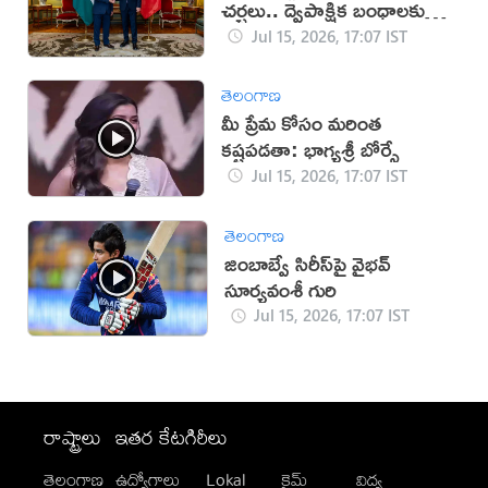
చర్చలు.. ద్వైపాక్షిక బంధాలకు
కొత్త ఊపు
Jul 15, 2026, 17:07 IST
తెలంగాణ
మీ ప్రేమ కోసం మరింత
కష్టపడతా: భాగ్యశ్రీ బోర్సే
Jul 15, 2026, 17:07 IST
తెలంగాణ
జింబాబ్వే సిరీస్‌పై వైభవ్
సూర్యవంశీ గురి
Jul 15, 2026, 17:07 IST
రాష్ట్రాలు
ఇతర కేటగిరీలు
తెలంగాణ
ఉద్యోగాలు
Lokal
క్రైమ్
విద్య