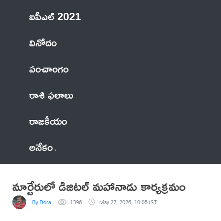
ఐపీఎల్ 2021
వినోదం
పంచాంగం
రాశి ఫలాలు
రాజకీయం
అనేకం
మార్టేరులో డిజిటల్ మహానాడు కార్యక్రమం
By Dora
1396
May 27, 2026, 10:05 IST