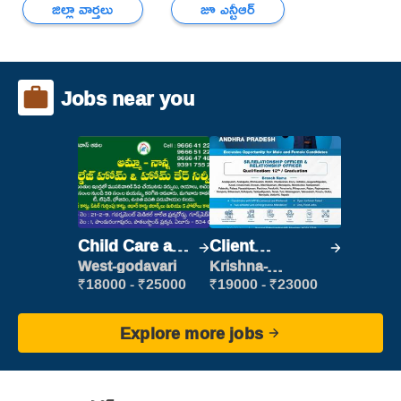
జిల్లా వార్తలు
జూ ఎన్టీఆర్
Jobs near you
Child Care and
Client
Patient care
Relationship
West-godavari
Krishna-
vijayawada
Executive
₹18000 - ₹25000
₹19000 - ₹23000
Explore more jobs