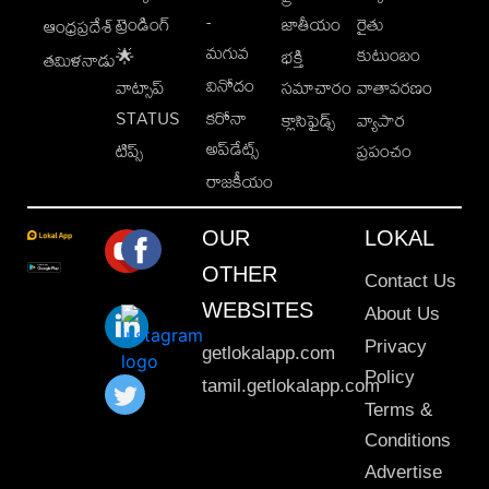
-
ట్రెండింగ్
జాతీయం
రైతు
ఆంధ్రప్రదేశ్
మగువ
కుటుంబం
🌟
భక్తి
తమిళనాడు
వినోదం
వాట్సాప్
సమాచారం
వాతావరణం
STATUS
కరోనా
క్లాసిఫైడ్స్
వ్యాపార
అప్‌డేట్స్
టిప్స్
ప్రపంచం
రాజకీయం
OUR
LOKAL
OTHER
Contact Us
WEBSITES
About Us
Privacy
getlokalapp.com
Policy
tamil.getlokalapp.com
Terms &
Conditions
Advertise