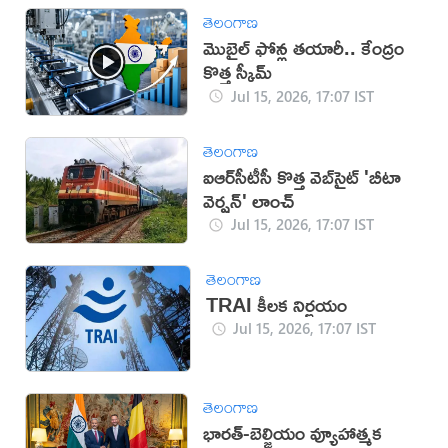
తెలంగాణ
మొబైల్‌ ఫోన్ల తయారీ.. కేంద్రం
కొత్త స్కీమ్‌
Jul 15, 2026, 17:07 IST
తెలంగాణ
ఐఆర్‌సీటీసీ కొత్త వెబ్‌సైట్ 'బీటా
వెర్షన్' లాంచ్
Jul 15, 2026, 17:07 IST
తెలంగాణ
TRAI కీలక నిర్ణయం
Jul 15, 2026, 17:07 IST
తెలంగాణ
భారత్-బెల్జియం వ్యూహాత్మక