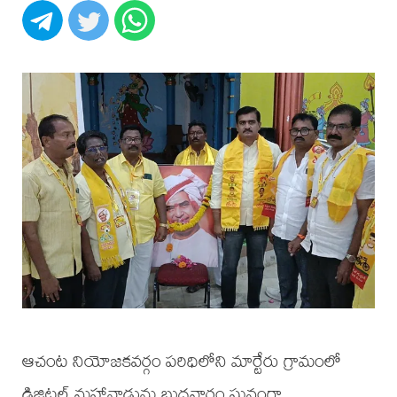
ఆచంట నియోజకవర్గం పరిధిలోని మార్టేరు గ్రామంలో
డిజిటల్ మహానాడును బుధవారం ఘనంగా