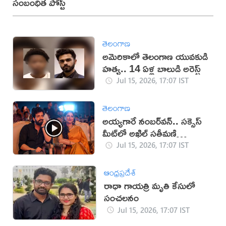
సంబంధిత పోస్ట్
తెలంగాణ
అమెరికాలో తెలంగాణ యువకుడి
హత్య.. 14 ఏళ్ల బాలుడి అరెస్ట్
Jul 15, 2026, 17:07 IST
తెలంగాణ
అయ్యగారే నంబర్‌వన్.. సక్సెస్‌
మీట్‌లో అఖిల్ సతీమణి
(వీడియో)
Jul 15, 2026, 17:07 IST
ఆంధ్రప్రదేశ్
రాధా గాయత్రి మృతి కేసులో
సంచలనం
Jul 15, 2026, 17:07 IST