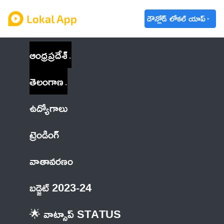
డౌన్లోడ్ లోకల్ యాప్
ఆంధ్రప్రదేశ్
తెలంగాణ
ఉద్యోగాలు
ట్రెండింగ్
వాతావరణం
బడ్జెట్ 2023-24
🌟 వాట్సాప్ STATUS