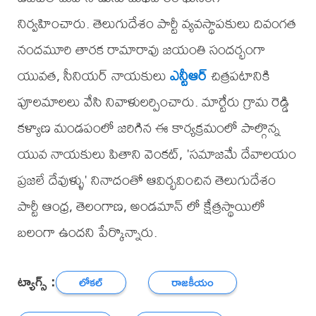
నిర్వహించారు. తెలుగుదేశం పార్టీ వ్యవస్థాపకులు దివంగత
నందమూరి తారక రామారావు జయంతి సందర్భంగా
యువత, సీనియర్ నాయకులు
ఎన్టీఆర్
చిత్రపటానికి
పూలమాలలు వేసి నివాళులర్పించారు. మార్టేరు గ్రామ రెడ్డి
కళ్యాణ మండపంలో జరిగిన ఈ కార్యక్రమంలో పాల్గొన్న
యువ నాయకులు పితాని వెంకట్, 'సమాజమే దేవాలయం
ప్రజలే దేవుళ్ళు' నినాదంతో ఆవిర్భవించిన తెలుగుదేశం
పార్టీ ఆంధ్ర, తెలంగాణ, అండమాన్ లో క్షేత్రస్థాయిలో
బలంగా ఉందని పేర్కొన్నారు.
ట్యాగ్స్ :
లోకల్
రాజకీయం