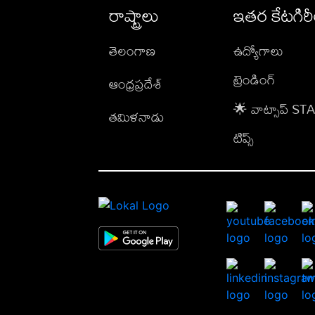
రాష్ట్రాలు
ఇతర కేటగిర
తెలంగాణ
ఉద్యోగాలు
ట్రెండింగ్
ఆంధ్రప్రదేశ్
🌟 వాట్సాప్ S
తమిళనాడు
టిప్స్