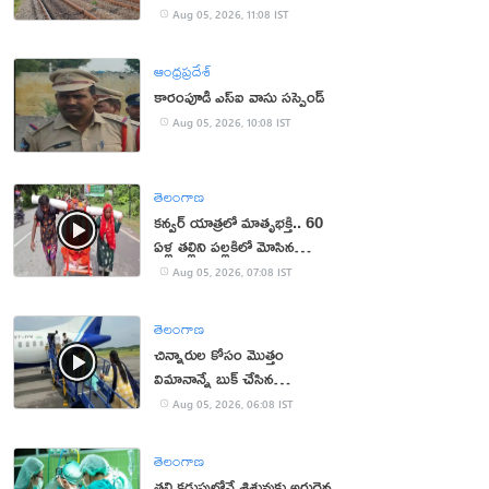
Aug 05, 2026, 11:08 IST
ఆంధ్రప్రదేశ్
కారంపూడి ఎస్ఐ వాసు స‌స్పెండ్‌
Aug 05, 2026, 10:08 IST
తెలంగాణ
కన్వర్ యాత్రలో మాతృభక్తి.. 60
ఏళ్ల తల్లిని పల్లకిలో మోసిన
కొడుకు, కోడలు!
Aug 05, 2026, 07:08 IST
తెలంగాణ
చిన్నారుల కోసం మొత్తం
విమానాన్నే బుక్ చేసిన
యూట్యూబర్
Aug 05, 2026, 06:08 IST
తెలంగాణ
తల్లి కడుపులోనే శిశువుకు అరుదైన