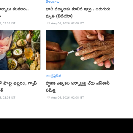
తెలంగాణ
ాల్పులు కలకలం..
భారీ వర్షాలకు కూలిన ఇల్లు.. ఆరుగురు
ి
మృతి (వీడియో)
, 02:08 IST
Aug 06, 2026, 02:08 IST
ఆంధ్రప్రదేశ్
పొట్ట ఉబ్బరం, గ్యాస్
స్థానిక ఎన్నికల ఏర్పాట్లపై నేడు ఎస్ఈసీ
క్
సమీక్ష
, 02:08 IST
Aug 06, 2026, 02:08 IST