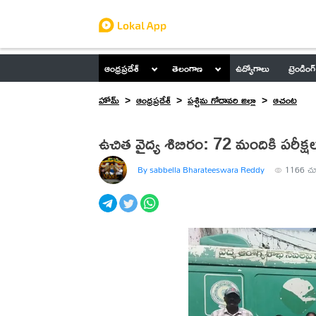
ఆంధ్రప్రదేశ్
తెలంగాణ
ఉద్యోగాలు
ట్రెండింగ్
హోమ్
ఆంధ్రప్రదేశ్
పశ్చిమ గోదావరి జిల్లా
ఆచంట
ఉచిత వైద్య శిబిరం: 72 మందికి పరీక్ష
By sabbella Bharateeswara Reddy
1166
చూ