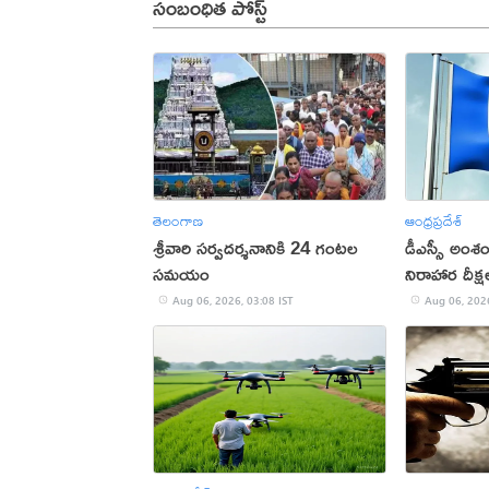
సంబంధిత పోస్ట్
తెలంగాణ
ఆంధ్రప్రదేశ్
శ్రీవారి సర్వదర్శనానికి 24 గంటల
డీఎస్సీ అంశంప
సమయం
నిరాహార దీక్ష
Aug 06, 2026, 03:08 IST
Aug 06, 2026