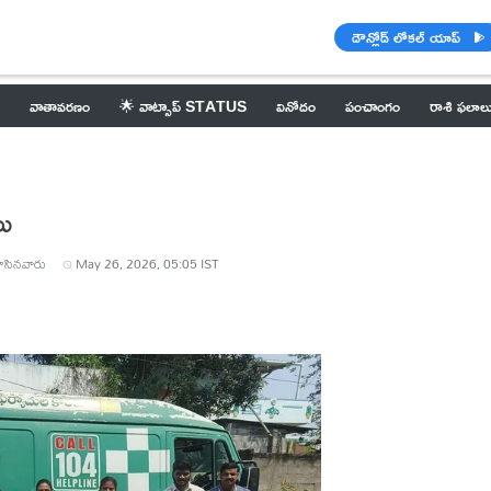
డౌన్లోడ్ లోకల్ యాప్
వాతావరణం
🌟 వాట్సాప్ STATUS
వినోదం
పంచాంగం
రాశి ఫలాల
లు
సినవారు
May 26, 2026, 05:05 IST