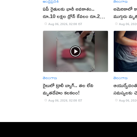
ఆంధ్రప్రదేశ్
తెలంగాణ
ఏపీ రైతులకు భారీ అవకాశం..
అమెరికాలో క
రూ.10 లక్షల డ్రోన్ కేవలం రూ.2
ముగ్గురు మృత
లక్షలకే!
Aug 06, 2026, 02:08 IST
Aug 06, 2026
తెలంగాణ
తెలంగాణ
రైలులో ట్రాలీ బ్యాగ్.. తల లేని
ఆయుర్వేదంతో 
మృతదేహం కలకలం!
సమస్యలకు చె
Aug 06, 2026, 02:08 IST
Aug 06, 2026