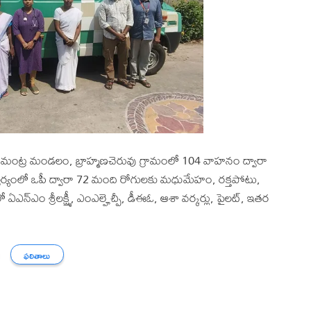
నుమంట్ర మండలం, బ్రాహ్మణచెరువు గ్రామంలో 104 వాహనం ద్వారా
 ఆధ్వర్యంలో ఒపీ ద్వారా 72 మంది రోగులకు మధుమేహం, రక్తపోటు,
ఏఎన్ఎం శ్రీలక్ష్మీ, ఎంఎల్హెచ్పీ, డీఈఓ, ఆశా వర్కర్లు, పైలట్, ఇతర
ఫలితాలు