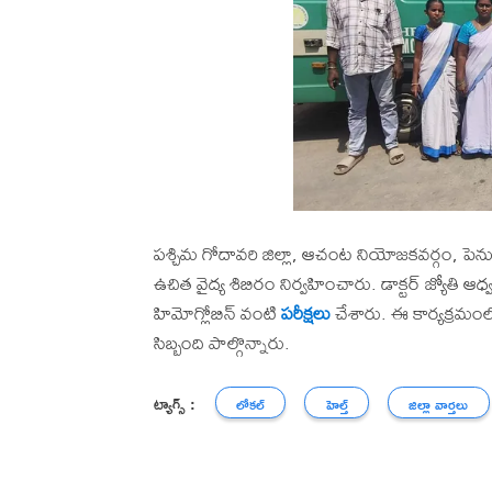
పశ్చిమ గోదావరి జిల్లా, ఆచంట నియోజకవర్గం, పె
ఉచిత వైద్య శిబిరం నిర్వహించారు. డాక్టర్ జ్యోతి
హిమోగ్లోబిన్ వంటి
పరీక్షలు
చేశారు. ఈ కార్యక్రమంలో 
సిబ్బంది పాల్గొన్నారు.
ట్యాగ్స్ :
లోకల్
హెల్త్
జిల్లా వార్తలు