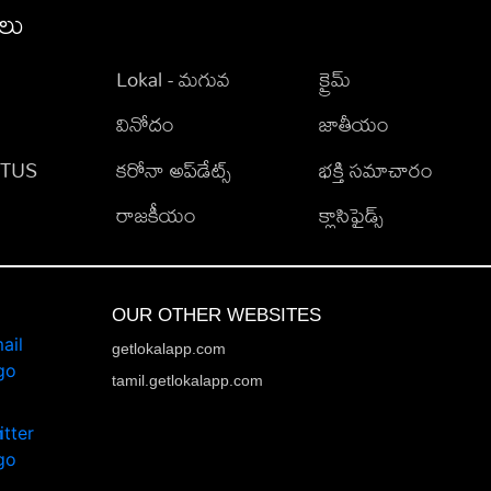
ీలు
Lokal - మగువ
క్రైమ్
వినోదం
జాతీయం
TATUS
కరోనా అప్‌డేట్స్
భక్తి సమాచారం
రాజకీయం
క్లాసిఫైడ్స్
OUR OTHER WEBSITES
getlokalapp.com
tamil.getlokalapp.com