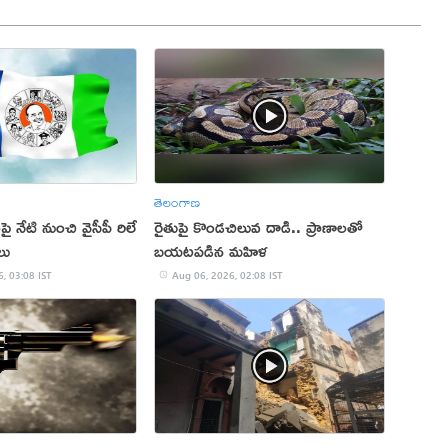
తెలంగాణ
ై నేటి నుంచి వైసీపీ రిలే
రైతుపై కొండచిలువ దాడి.. ప్రాణాలతో
లు
బయటపడిన మహిళ
, 03:08 IST
Aug 06, 2026, 02:08 IST