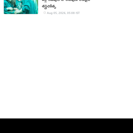
శస్త్రచికిత్స
Aug 05, 2026, 05:08 IST