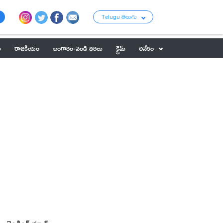
Telugu తెలుగు
ు
రాజకీయం
బంగారం-వెండి ధరలు
క్రైమ్
అనేకం