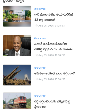
ట్రెండింగ్ న్యూస్
తెలంగాణ
గాలి నుంచి నీటిని తయారుచేసిన
13 ఏళ్ల బాలుడు!
Aug 06, 2026, 01:08 IST
తెలంగాణ
ఎయిర్ ఇండియా సీఈవోగా
టెవోల్డే గెబ్రెమరియం నియామకం
Aug 05, 2026, 16:08 IST
తెలంగాణ
అమెరికా ఆయుధ బలం తగ్గిందా?
Aug 05, 2026, 15:08 IST
తెలంగాణ
రద్దీ తగ్గించేందుకు ప్రత్యేక రైళ్లు
ప్రారంభం