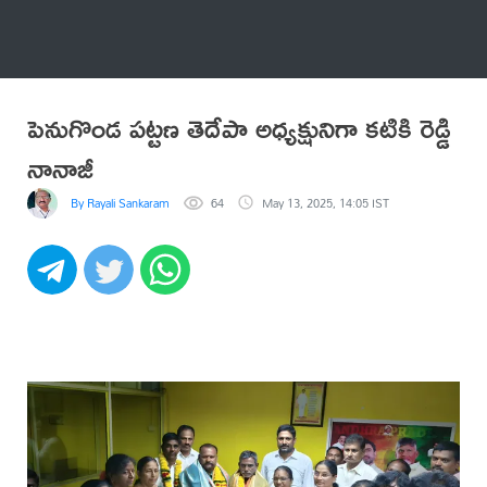
అనేకం
పెనుగొండ పట్టణ తెదేపా అధ్యక్షునిగా కటికి రెడ్డి
నానాజీ
By Rayali Sankaram
64
May 13, 2025, 14:05 IST