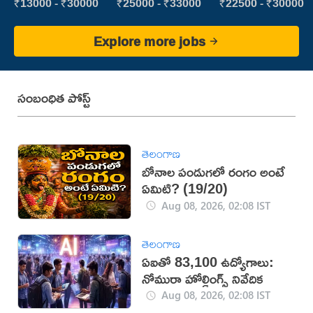
vijayawada
₹13000 - ₹30000
₹25000 - ₹33000
₹22500 - ₹30000
Explore more jobs
సంబంధిత పోస్ట్
తెలంగాణ
బోనాల పండుగలో రంగం అంటే
ఏమిటి? (19/20)
Aug 08, 2026, 02:08 IST
తెలంగాణ
ఏఐతో 83,100 ఉద్యోగాలు:
నోమురా హోల్డింగ్స్ నివేదిక
Aug 08, 2026, 02:08 IST