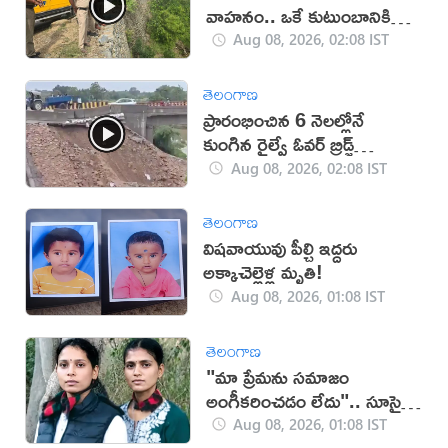
వాహనం.. ఒకే కుటుంబానికి
చెందిన ఆరుగురు మృతి
Aug 08, 2026, 02:08 IST
తెలంగాణ
ప్రారంభించిన 6 నెలల్లోనే
కుంగిన రైల్వే ఓవర్‌ బ్రిడ్జ్
(VIDEO)
Aug 08, 2026, 02:08 IST
తెలంగాణ
విషవాయువు పీల్చి ఇద్దరు
అక్కాచెల్లెళ్ల మృతి!
Aug 08, 2026, 01:08 IST
తెలంగాణ
"మా ప్రేమను సమాజం
అంగీకరించడం లేదు".. సూసైడ్
చేసుకున్న ఇద్దరు యువతులు
Aug 08, 2026, 01:08 IST