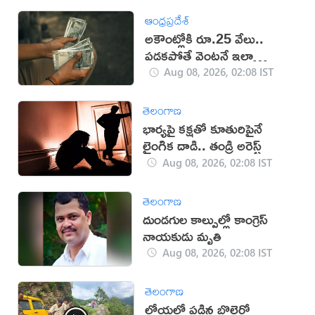
ఆంధ్రప్రదేశ్
అకౌంట్లోకి రూ.25 వేలు..
పడకపోతే వెంటనే ఇలా
చేయండి!
Aug 08, 2026, 02:08 IST
తెలంగాణ
భార్యపై కక్షతో కూతురిపైనే
లైంగిక దాడి.. తండ్రి అరెస్ట్
Aug 08, 2026, 02:08 IST
తెలంగాణ
దుండగుల కాల్పుల్లో కాంగ్రెస్
నాయకుడు మృతి
Aug 08, 2026, 02:08 IST
తెలంగాణ
లోయలో పడిన బొలెరో