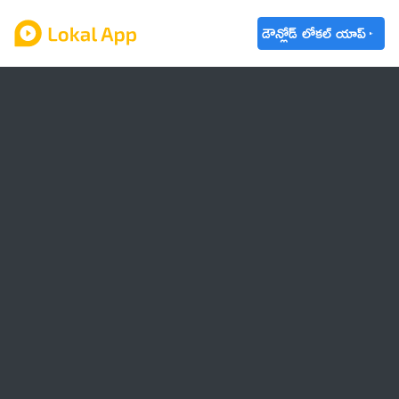
డౌన్లోడ్ లోకల్ యాప్
ఆంధ్రప్రదేశ్
తెలంగాణ
ఉద్యోగాలు
ట్రెండింగ్
వాతావరణం
🌟 వాట్సాప్ STATUS
వినోదం