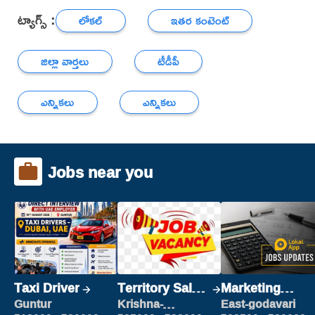
ట్యాగ్స్ :
లోకల్
ఇతర కంటెంట్
జిల్లా వార్తలు
టీడీపీ
ఎన్నికలు
ఎన్నికలు
Jobs near you
Taxi Driver
Territory Sales
Marketing
Manager
Executive
Guntur
Krishna-
East-godavari