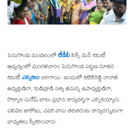
పెనుగొండ మండలంలో
టీడీపీ
సిక్స్ మెన్ కమిటీ
ఆధ్వర్యంలో మంగళవారం పెనుగొండ పట్టణ నూతన
కమిటీ
ఎన్నికలు
జరిగాయి. ఇందులో కటికిరెడ్డి నానాజీ
అధ్యక్షుడిగా, కుడిపూడి సత్య భీమన్న ఉపాధ్యక్షుడిగా,
రొక్కాల సురేష్ బాబు ప్రధాన కార్యదర్శిగా ఎన్నికయ్యారు.
పలివెల జాకోబు, చవక వాసు తదితరులు కార్యదర్శులుగా
బాధ్యతలు స్వీకరించారు.