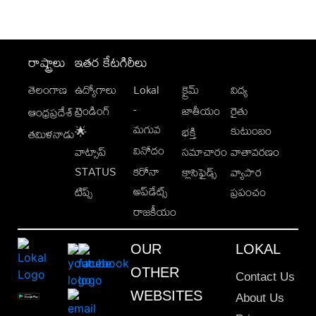
రాష్ట్రాలు
ఇతర కేటగిరీలు
తెలంగాణ
ఉద్యోగాలు
Lokal
క్రైమ్
విద్య
-
ట్రెండింగ్
జాతీయం
రైతు
ఆంధ్రప్రదేశ్
మగువ
కుటుంబం
🌟
భక్తి
తమిళనాడు
వినోదం
వాట్సాప్
సమాచారం
వాతావరణం
STATUS
కరోనా
క్లాసిఫైడ్స్
వ్యాపార
అప్‌డేట్స్
టిప్స్
ప్రపంచం
రాజకీయం
OUR
LOKAL
OTHER
Contact Us
WEBSITES
About Us