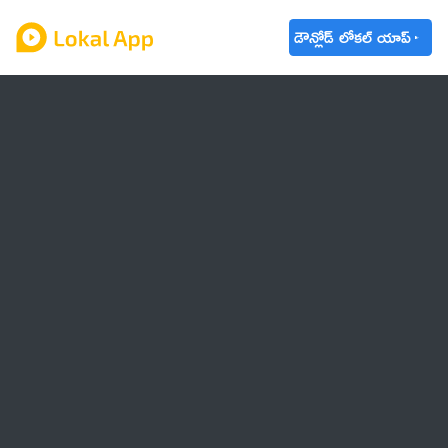
డౌన్లోడ్ లోకల్ యాప్
ఆంధ్రప్రదేశ్
తెలంగాణ
ఉద్యోగాలు
ట్రెండింగ్
వాతావరణం
🌟 వాట్సాప్ STATUS
వినోదం