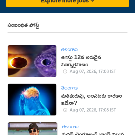
Explore more jobs
సంబంధిత పోస్ట్
తెలంగాణ
ఆగస్టు 12న అరుదైన
సూర్యగ్రహణం
Aug 07, 2026, 17:08 IST
తెలంగాణ
మతిమరుపు, అలసటకు కారణం
ఇదేనా?
Aug 07, 2026, 17:08 IST
తెలంగాణ
సచిన్ టెండూల్కర్ బ్రాండ్ విలువ