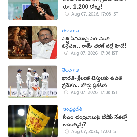
రూ. 1,200 కోట్లు!
Aug 07, 2026, 17:08 IST
తెలంగాణ
పెద్ది సినిమాపై పరుచూరి
విశ్లేషణ.. రామ్ చరణ్ వల్లే హిట్!
Aug 07, 2026, 17:08 IST
తెలంగాణ
భారత్-శ్రీలంక టెస్టులకు ఉచిత
ప్రవేశం.. బోర్డు ప్రకటన
Aug 07, 2026, 17:08 IST
ఆంధ్రప్రదేశ్
సీఎం చంద్రబాబుపై టీడీపీ నేతల్లో
అసంతృప్తి?
Aug 07, 2026, 17:08 IST