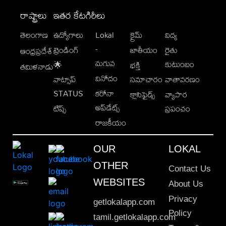
రాష్ట్రాలు
ఇతర కేటగిరీలు
తెలంగాణ
ఉద్యోగాలు
Lokal
క్రైమ్
విద్య
-
ట్రెండింగ్
జాతీయం
రైతు
ఆంధ్రప్రదేశ్
మగువ
కుటుంబం
🌟
భక్తి
తమిళనాడు
వినోదం
వాట్సాప్
సమాచారం
వాతావరణం
STATUS
కరోనా
క్లాసిఫైడ్స్
వ్యాపార
అప్‌డేట్స్
టిప్స్
ప్రపంచం
రాజకీయం
OUR
LOKAL
OTHER
Contact Us
WEBSITES
About Us
Privacy
getlokalapp.com
Policy
tamil.getlokalapp.com