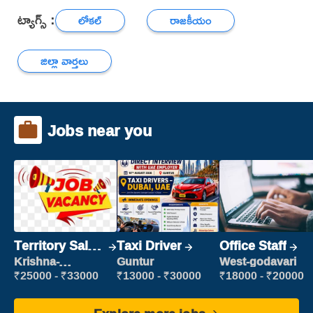
ట్యాగ్స్ :
లోకల్
రాజకీయం
జిల్లా వార్తలు
Jobs near you
Territory Sales
Taxi Driver
Office Staff
Manager
Krishna-
Guntur
West-godavari
vijayawada
₹25000 - ₹33000
₹13000 - ₹30000
₹18000 - ₹20000