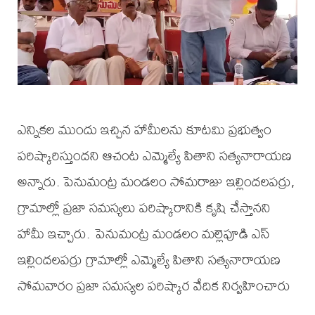
ఎన్నికల ముందు ఇచ్చిన హామీలను కూటమి ప్రభుత్వం
పరిష్కారిస్తుందని ఆచంట ఎమ్మెల్యే పితాని సత్యనారాయణ
అన్నారు. పెనుమంట్ర మండలం సోమరాజు ఇల్లిందలపర్రు,
గ్రామాల్లో ప్రజా సమస్యలు పరిష్కారానికి కృషి చేస్తానని
హామీ ఇచ్చారు. పెనుమంట్ర మండలం మల్లెపూడి ఎస్
ఇల్లిందలపర్రు గ్రామాల్లో ఎమ్మెల్యే పితాని సత్యనారాయణ
సోమవారం ప్రజా సమస్యల పరిష్కార వేదిక నిర్వహించారు