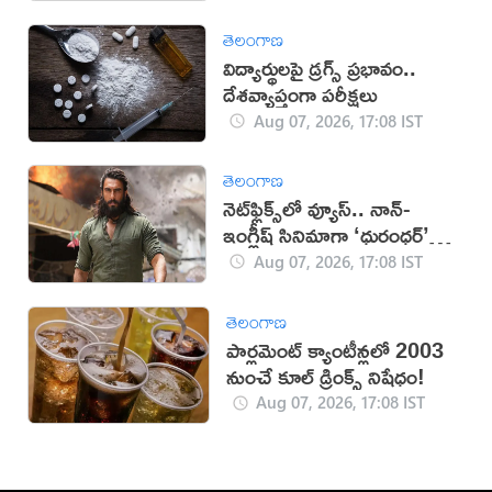
తెలంగాణ
విద్యార్థులపై డ్రగ్స్ ప్రభావం..
దేశవ్యాప్తంగా పరీక్షలు
Aug 07, 2026, 17:08 IST
తెలంగాణ
నెట్‌ఫ్లిక్స్‌లో వ్యూస్.. నాన్-
ఇంగ్లీష్ సినిమాగా ‘ధురంధర్’
రికార్డు
Aug 07, 2026, 17:08 IST
తెలంగాణ
పార్లమెంట్ క్యాంటీన్లలో 2003
నుంచే కూల్ డ్రింక్స్ నిషేధం!
Aug 07, 2026, 17:08 IST