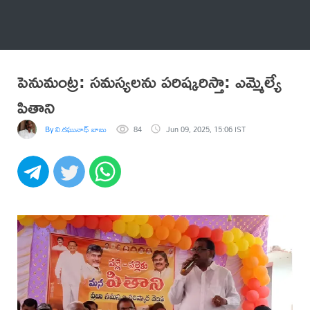
అనేకం
పెనుమంట్ర: సమస్యలను పరిష్కరిస్తా: ఎమ్మెల్యే
పితాని
By వి.రఘునాధ్ బాబు
84
Jun 09, 2025, 15:06 IST