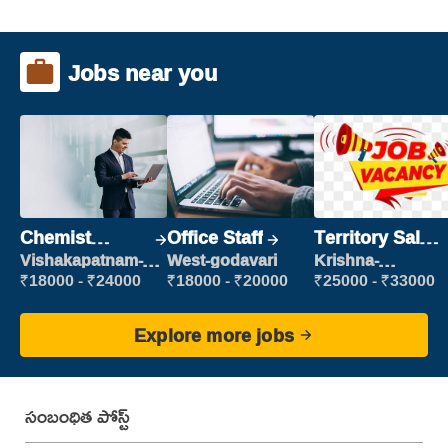
Jobs near you
Chemist
Office Staff
Territory Sales
Production
Manager
Vishakapatnam-
West-godavari
Krishna-
new
vijayawada
Executive
₹18000 - ₹24000
₹18000 - ₹20000
₹25000 - ₹33000
Explore more jobs
సంబంధిత పోస్ట్