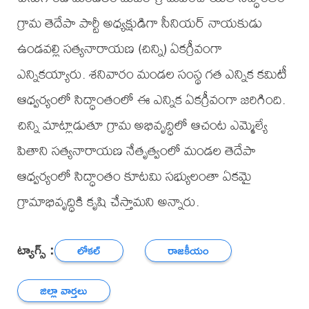
గ్రామ తెదేపా పార్టీ అధ్యక్షుడిగా సీనియర్ నాయకుడు
ఉండవల్లి సత్యనారాయణ (చిన్ని) ఏకగ్రీవంగా
ఎన్నికయ్యారు. శనివారం మండల సంస్థ గత ఎన్నిక కమిటీ
ఆధ్వర్యంలో సిద్ధాంతంలో ఈ ఎన్నిక ఏకగ్రీవంగా జరిగింది.
చిన్ని మాట్లాడుతూ గ్రామ అభివృద్ధిలో ఆచంట ఎమ్మెల్యే
పితాని సత్యనారాయణ నేతృత్వంలో మండల తెదేపా
ఆధ్వర్యంలో సిద్ధాంతం కూటమి సభ్యులంతా ఏకమై
గ్రామాభివృద్ధికి కృషి చేస్తామని అన్నారు.
ట్యాగ్స్ :
లోకల్
రాజకీయం
జిల్లా వార్తలు