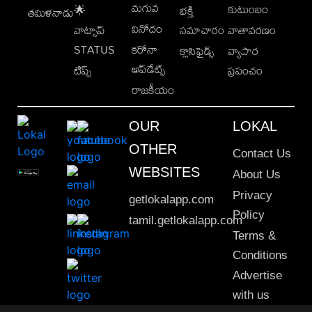
మగువ
కుటుంబం
🌟
భక్తి
తమిళనాడు
వినోదం
వాట్సాప్
సమాచారం
వాతావరణం
STATUS
కరోనా
క్లాసిఫైడ్స్
వ్యాపార
అప్‌డేట్స్
టిప్స్
ప్రపంచం
రాజకీయం
OUR
LOKAL
OTHER
Contact Us
WEBSITES
About Us
Privacy
getlokalapp.com
Policy
tamil.getlokalapp.com
Terms &
Conditions
Advertise
with us