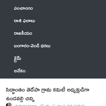
పంచాంగం
రాశి ఫలాలు
రాజకీయం
బంగారం-వెండి ధరలు
క్రైమ్
అనేకం
సిద్ధాంతం తెదేపా గ్రామ కమిటీ అధ్యక్షుడిగా
ఉండవల్లి చిన్ని
By Rayali Sankaram
69
May 10, 2025, 07:05 IST