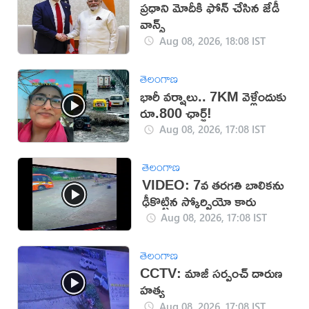
ప్రధాని మోదీకి ఫోన్ చేసిన జేడీ
వాన్స్
Aug 08, 2026, 18:08 IST
తెలంగాణ
భారీ వర్షాలు.. 7KM వెళ్లేందుకు
రూ.800 ఛార్జ్!
Aug 08, 2026, 17:08 IST
తెలంగాణ
VIDEO: 7వ తరగతి బాలికను
ఢీకొట్టిన స్కోర్పియో కారు
Aug 08, 2026, 17:08 IST
తెలంగాణ
CCTV: మాజీ సర్పంచ్ దారుణ
హత్య
Aug 08, 2026, 17:08 IST