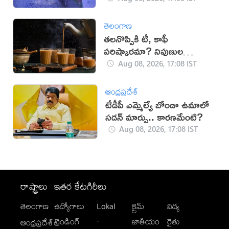
తెలంగాణ
తలనొప్పికి టీ, కాఫీ
పరిష్కారమా? నిపుణుల
సూచనలు ఇవే!
Aug 08, 2026, 17:08 IST
ఆంధ్రప్రదేశ్
టీడీపీ ఎమ్మెల్యే బోండా ఉమాలో
సడన్‌ మార్పు.. కారణమేంటి?
Aug 08, 2026, 17:08 IST
రాష్ట్రాలు
ఇతర కేటగిరీలు
తెలంగాణ
ఉద్యోగాలు
Lokal
క్రైమ్
విద్య
-
ట్రెండింగ్
జాతీయం
రైతు
ఆంధ్రప్రదేశ్