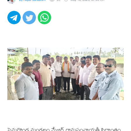
పెనుగొండ మండలం మేజర్ గ్రామపంచాయతీ సిద్ధాంతం