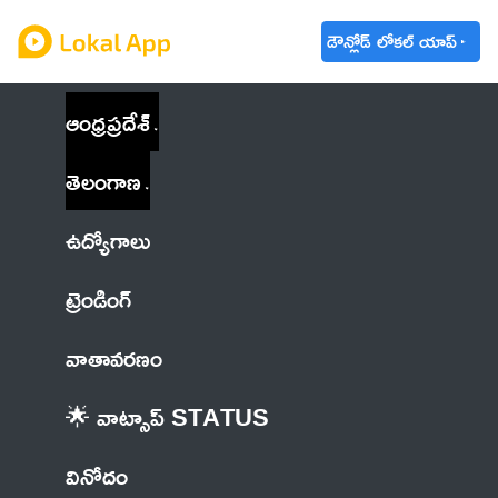
డౌన్లోడ్ లోకల్ యాప్
ఆంధ్రప్రదేశ్
తెలంగాణ
ఉద్యోగాలు
ట్రెండింగ్
వాతావరణం
🌟 వాట్సాప్ STATUS
వినోదం