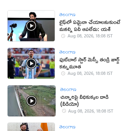
తెలంగాణ
లైఫ్‌లో ఏమైనా చేయాలనుకుంటే
మనల్ని ఏదీ ఆపలేదు: యశ్
Aug 08, 2026, 18:08 IST
తెలంగాణ
ఫుట్‌బాల్ స్టార్ మెస్సీ తండ్రి జార్జ్
కన్నుమూత
Aug 08, 2026, 18:08 IST
తెలంగాణ
చిన్నారిపై వీధికుక్కల దాడి
(వీడియో)
Aug 08, 2026, 18:08 IST
తెలంగాణ