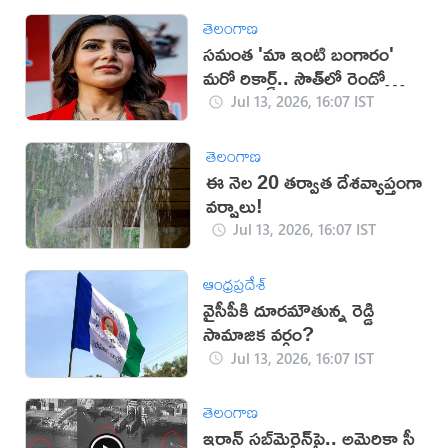
తెలంగాణ
సమంత 'మా ఇంటి బంగారం'
మరో రికార్డ్.. సౌత్‌లో రెండో
స్థానం!
Jul 13, 2026, 16:07 IST
తెలంగాణ
ఈ నెల 20 తర్వాత దేశవ్యాప్తంగా
వర్షాలు!
Jul 13, 2026, 16:07 IST
ఆంధ్రప్రదేశ్
వైసీపీకి దూరమౌతున్న రెడ్డి
సామాజిక వర్గం?
Jul 13, 2026, 16:07 IST
తెలంగాణ
ఇరాన్‌ సబ్‌మెరైన్‌పై.. అమెరికా సీ