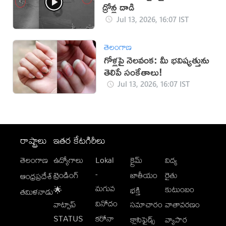
డ్రోన్ల దాడి
Jul 13, 2026, 16:07 IST
తెలంగాణ
గోళ్లపై నెలవంక: మీ భవిష్యత్తును
తెలిపే సంకేతాలు!
Jul 13, 2026, 16:07 IST
రాష్ట్రాలు
ఇతర కేటగిరీలు
తెలంగాణ
ఉద్యోగాలు
Lokal
క్రైమ్
విద్య
-
ట్రెండింగ్
జాతీయం
రైతు
ఆంధ్రప్రదేశ్
మగువ
కుటుంబం
🌟
భక్తి
తమిళనాడు
వినోదం
వాట్సాప్
సమాచారం
వాతావరణం
STATUS
కరోనా
క్లాసిఫైడ్స్
వ్యాపార