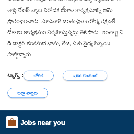
శాస్త్రి రేబిస్ వ్యాధి నిరోధక టీకాల కార్యక్రమాన్ని ఆమె
ప్రారంభించారు. మానవాళి జంతువుల ఆరోగ్య రక్షణకే
టీకాలు కార్యక్రమం నిర్వహిస్తున్నట్లు తెలిపారు. ఇంచార్జి ఏ
డి డాక్టర్ కంఠమణి భాను, తేజ, పశు వైద్య సిబ్బంది
పాల్గొన్నారు.
ట్యాగ్స్ :
లోకల్
ఇతర కంటెంట్
జిల్లా వార్తలు
Jobs near you