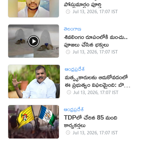
పోస్టుమార్టం పూర్తి
Jul 13, 2026, 17:07 IST
తెలంగాణ
శివలింగం రూపంలోకి మంచు..
పూజలు చేసిన భక్తులు
Jul 13, 2026, 17:07 IST
ఆంధ్రప్రదేశ్
మత్స్యకారులను ఆదుకోవడంలో
ఈ ప్రభుత్వం విఫలమైంది: బొత్స
సత్యనారాయణ
Jul 13, 2026, 17:07 IST
ఆంధ్రప్రదేశ్
TDPలో చేరిన 85 మంది
కార్యకర్తలు
Jul 13, 2026, 17:07 IST