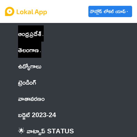
డౌన్లోడ్ లోకల్ యాప్
ఆంధ్రప్రదేశ్
తెలంగాణ
ఉద్యోగాలు
ట్రెండింగ్
వాతావరణం
బడ్జెట్ 2023-24
🌟 వాట్సాప్ STATUS