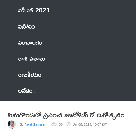
ఐపీఎల్ 2021
వినోదం
పంచాంగం
రాశి ఫలాలు
రాజకీయం
అనేకం
పెనుగొండలో ప్రపంచ జూనోసిస్ డే దినోత్సవం
By Rayali Sankaram
68
Jul 06, 2025, 10:07 IST