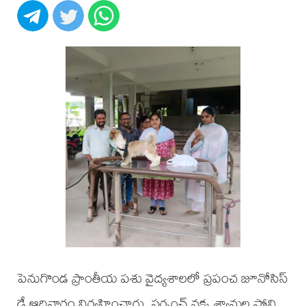
పెనుగొండ ప్రాంతీయ పశు వైద్యశాలలో ప్రపంచ జూనోసిస్
డే ఆదివారం నిర్వహించారు. సర్పంచ్ నక్క శ్యామల సోని