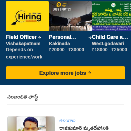
Field Officer
Personal
Child Care and
Assistant
Patient care
Vishakapatnam
Kakinada
West-godavari
Depends on
₹20000 - ₹30000
₹18000 - ₹25000
experience/work
Explore more jobs
సంబంధిత పోస్ట్
తెలంగాణ
రాజ్‌కుమార్‌ మృతదేహానికి