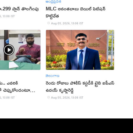
ఆంధ్రప్రదేశ్
ూ.299 ప్లాన్ తొలగింపు
MLC అనంతబాబు బెయిల్ పిటిషన్
కొట్టివేత
, 13:08 IST
Aug 05, 2026, 13:08 IST
తెలంగాణ
ు.. ఎవరికి
రెండు రోజులు పోలీస్ కస్టడీకి ట్రైనీ ఐపీఎస్
రో చెప్పుకోండంటూ
ఉదయ్ కృష్ణారెడ్డి
(వీడియో)
, 13:08 IST
Aug 05, 2026, 13:08 IST