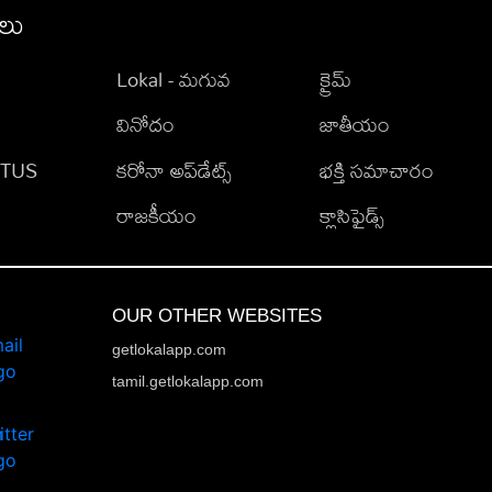
ీలు
Lokal - మగువ
క్రైమ్
వినోదం
జాతీయం
TATUS
కరోనా అప్‌డేట్స్
భక్తి సమాచారం
రాజకీయం
క్లాసిఫైడ్స్
OUR OTHER WEBSITES
getlokalapp.com
tamil.getlokalapp.com