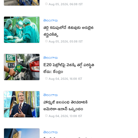
యూట్యూబర్
Aug 05, 2026, 06:08 IST
తెలంగాణ
తల్లి కడుపులోనే శిశువుకు అరుదైన
శస్త్రచికిత్స
Aug 05, 2026, 05:08 IST
తెలంగాణ
E20 పెట్రోల్‌పై వెనక్కి తగ్గే పరిస్థితి
లేదు: కేంద్రం
Aug 04, 2026, 16:08 IST
తెలంగాణ
హార్ముజ్ జలసంధి తెరవడానికి
అమెరికా-ఇరాన్ ఒప్పందం
Aug 04, 2026, 13:08 IST
తెలంగాణ