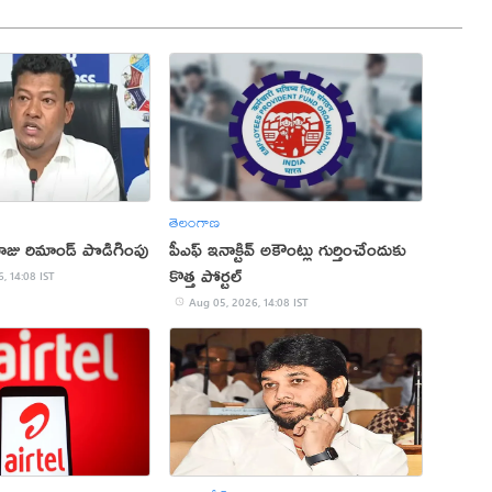
తెలంగాణ
రాజు రిమాండ్ పొడిగింపు
పీఎఫ్ ఇనాక్టివ్ అకౌంట్లు గుర్తించేందుకు
కొత్త పోర్టల్
, 14:08 IST
Aug 05, 2026, 14:08 IST