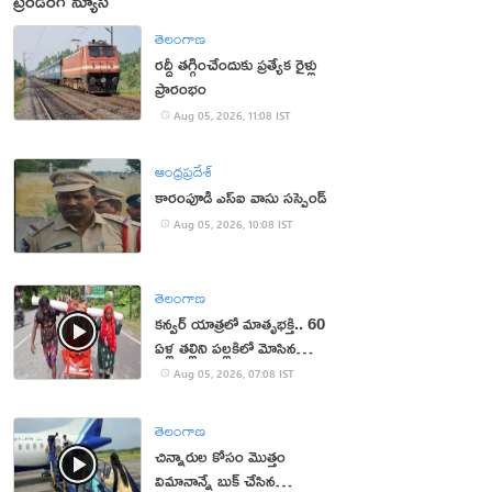
ట్రెండింగ్ న్యూస్
తెలంగాణ
రద్దీ తగ్గించేందుకు ప్రత్యేక రైళ్లు
ప్రారంభం
Aug 05, 2026, 11:08 IST
ఆంధ్రప్రదేశ్
కారంపూడి ఎస్ఐ వాసు స‌స్పెండ్‌
Aug 05, 2026, 10:08 IST
తెలంగాణ
కన్వర్ యాత్రలో మాతృభక్తి.. 60
ఏళ్ల తల్లిని పల్లకిలో మోసిన
కొడుకు, కోడలు!
Aug 05, 2026, 07:08 IST
తెలంగాణ
చిన్నారుల కోసం మొత్తం
విమానాన్నే బుక్ చేసిన