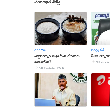
సంబంధిత పోస్ట్
తెలంగాణ
ఆంధ్రప్రదేశ్
సగ్గుబియ్యం మధుమేహ రోగులకు
సీదిరి అప్పల
మంచిదేనా?
Aug 05, 2026
Aug 05, 2026, 14:08 IST