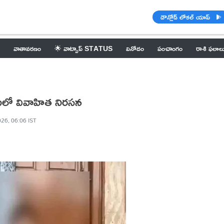
డౌన్లోడ్ లోకల్ యాప్
వాతావరణం
🌟 వాట్సాప్ STATUS
వినోదం
పంచాంగం
రాశి ఫలాల
టలో వివాహిత నిరసన
026, 06:06 IST