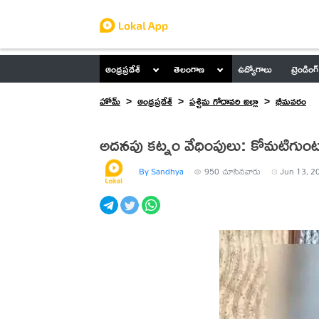
ఆంధ్రప్రదేశ్
తెలంగాణ
ఉద్యోగాలు
ట్రెండింగ్
హోమ్
ఆంధ్రప్రదేశ్
పశ్చిమ గోదావరి జిల్లా
భీమవరం
అదనపు కట్నం వేధింపులు: కోమటిగుం
By Sandhya
950
చూసినవారు
Jun 13, 2