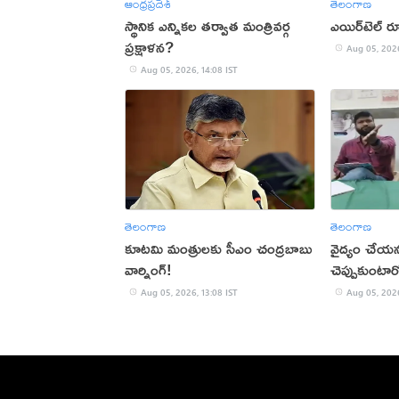
ఆంధ్రప్రదేశ్
తెలంగాణ
స్థానిక ఎన్నికల తర్వాత మంత్రివర్గ
ఎయిర్‌టెల్ ర
ప్రక్షాళన?
Aug 05, 2026
Aug 05, 2026, 14:08 IST
తెలంగాణ
తెలంగాణ
కూటమి మంత్రులకు సీఎం చంద్రబాబు
వైద్యం చేయన
వార్నింగ్!
చెప్పుకుంటా
డాక్టర్‌ ఫైర్ 
Aug 05, 2026, 13:08 IST
Aug 05, 2026