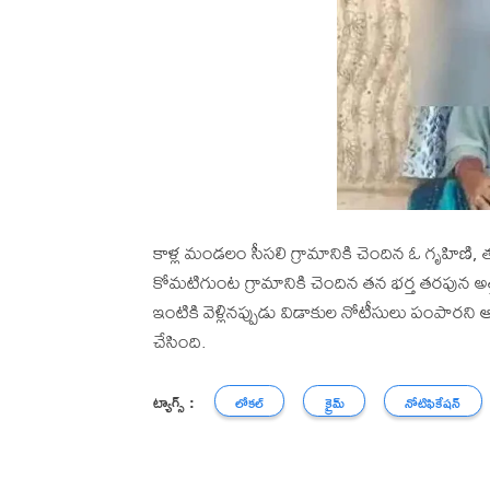
కాళ్ల మండలం సీసలి గ్రామానికి చెందిన ఓ గృహిణి,
కోమటిగుంట గ్రామానికి చెందిన తన భర్త తరపున అత్
ఇంటికి వెళ్లినప్పుడు విడాకుల నోటీసులు పంపార
చేసింది.
ట్యాగ్స్ :
లోకల్
క్రైమ్
నోటిఫికేషన్