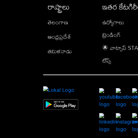
రాష్ట్రాలు
ఇతర కేటగిర
తెలంగాణ
ఉద్యోగాలు
ట్రెండింగ్
ఆంధ్రప్రదేశ్
🌟 వాట్సాప్ S
తమిళనాడు
టిప్స్