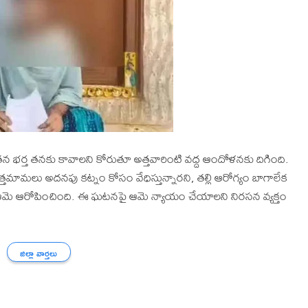
 తన భర్త తనకు కావాలని కోరుతూ అత్తవారింటి వద్ద ఆందోళనకు దిగింది.
తమామలు అదనపు కట్నం కోసం వేధిస్తున్నారని, తల్లి ఆరోగ్యం బాగాలేక
ని ఆమె ఆరోపించింది. ఈ ఘటనపై ఆమె న్యాయం చేయాలని నిరసన వ్యక్తం
జిల్లా వార్తలు