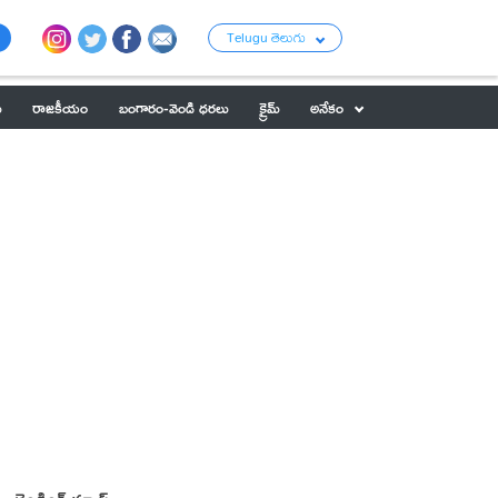
Telugu తెలుగు
ు
రాజకీయం
బంగారం-వెండి ధరలు
క్రైమ్
అనేకం