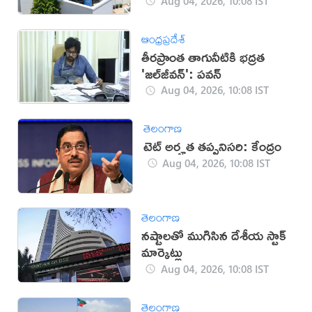
Aug 04, 2026, 10:08 IST
ఆంధ్రప్రదేశ్
తీరప్రాంత తాగునీటికి భద్రత
'జల్‌జీవన్': పవన్‌
Aug 04, 2026, 10:08 IST
తెలంగాణ
టెట్ అర్హత తప్పనిసరి: కేంద్రం
Aug 04, 2026, 10:08 IST
తెలంగాణ
నష్టాలతో ముగిసిన దేశీయ స్టాక్
మార్కెట్లు
Aug 04, 2026, 10:08 IST
తెలంగాణ