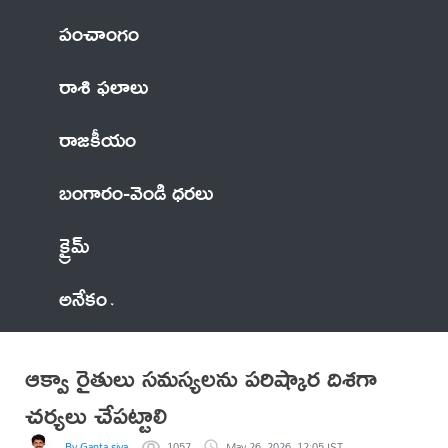
పంచాంగం
రాశి ఫలాలు
రాజకీయం
బంగారం-వెండి ధరలు
క్రైమ్
అనేకం
ఆక్వా రైతులు సమస్యలను పరిష్కార దిశగా
చర్యలు చేపట్టాలి
By Ganta siva
1057
May 26, 2026, 12:05 IST