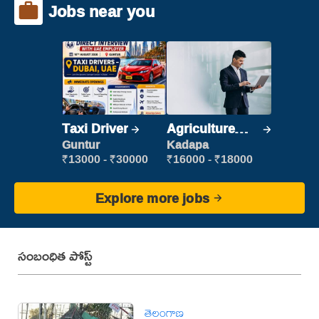
Jobs near you
Taxi Driver
Agriculture
Labour
Guntur
Kadapa
₹13000 - ₹30000
₹16000 - ₹18000
Explore more jobs
సంబంధిత పోస్ట్
తెలంగాణ