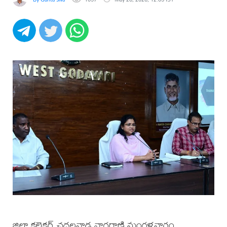
జిల్లా కలెక్టర్ చదలవాడ నాగరాణి మంగళవారం