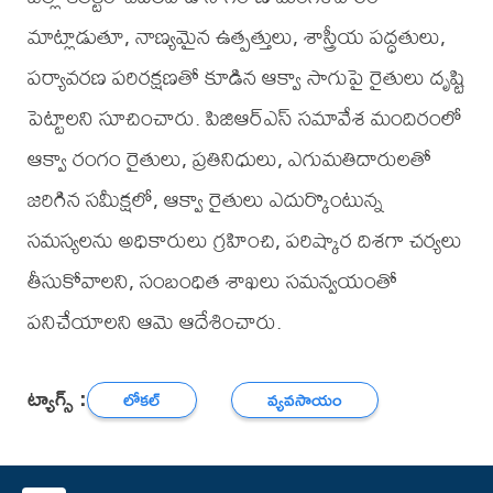
మాట్లాడుతూ, నాణ్యమైన ఉత్పత్తులు, శాస్త్రీయ పద్ధతులు,
పర్యావరణ పరిరక్షణతో కూడిన ఆక్వా సాగుపై రైతులు దృష్టి
పెట్టాలని సూచించారు. పిజిఆర్ఎస్ సమావేశ మందిరంలో
ఆక్వా రంగం రైతులు, ప్రతినిధులు, ఎగుమతిదారులతో
జరిగిన సమీక్షలో, ఆక్వా రైతులు ఎదుర్కొంటున్న
సమస్యలను అధికారులు గ్రహించి, పరిష్కార దిశగా చర్యలు
తీసుకోవాలని, సంబంధిత శాఖలు సమన్వయంతో
పనిచేయాలని ఆమె ఆదేశించారు.
ట్యాగ్స్ :
లోకల్
వ్యవసాయం