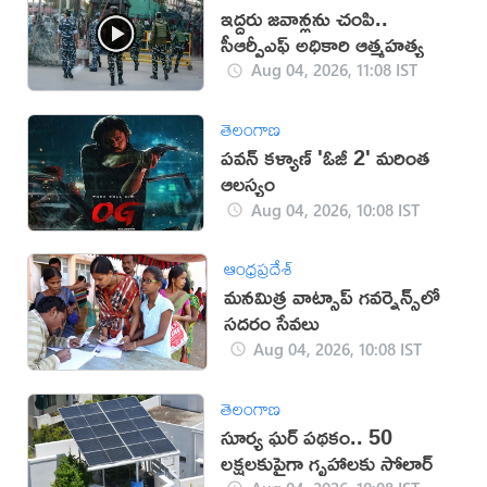
ఇద్దరు జవాన్లను చంపి..
సీఆర్పీఎఫ్ అధికారి ఆత్మహత్య
Aug 04, 2026, 11:08 IST
తెలంగాణ
పవన్ కళ్యాణ్ 'ఓజీ 2' మరింత
ఆలస్యం
Aug 04, 2026, 10:08 IST
ఆంధ్రప్రదేశ్
మ‌న‌మిత్ర వాట్సాప్ గ‌వ‌ర్నెన్స్‌లో
స‌ద‌రం సేవ‌లు
Aug 04, 2026, 10:08 IST
తెలంగాణ
సూర్య ఘర్ పథకం.. 50
లక్షలకుపైగా గృహాలకు సోలార్