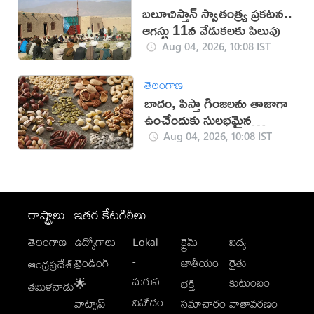
బలూచిస్తాన్ స్వాతంత్ర్య ప్రకటన..
ఆగస్టు 11న వేడుకలకు పిలుపు
Aug 04, 2026, 10:08 IST
తెలంగాణ
బాదం, పిస్తా గింజలను తాజాగా
ఉంచేందుకు సులభమైన
చిట్కాలు!
Aug 04, 2026, 10:08 IST
రాష్ట్రాలు
ఇతర కేటగిరీలు
తెలంగాణ
ఉద్యోగాలు
Lokal
క్రైమ్
విద్య
-
ట్రెండింగ్
జాతీయం
రైతు
ఆంధ్రప్రదేశ్
మగువ
కుటుంబం
🌟
భక్తి
తమిళనాడు
వినోదం
వాట్సాప్
సమాచారం
వాతావరణం