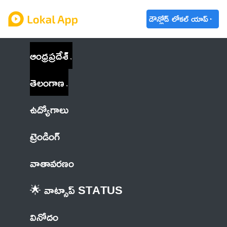
డౌన్లోడ్ లోకల్ యాప్
ఆంధ్రప్రదేశ్
తెలంగాణ
ఉద్యోగాలు
ట్రెండింగ్
వాతావరణం
🌟 వాట్సాప్ STATUS
వినోదం